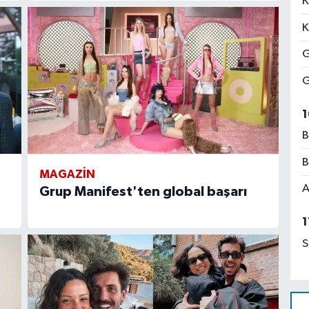
K
K
G
G
1
B
B
MAGAZIN
A
Grup Manifest'ten global başarı
1
S