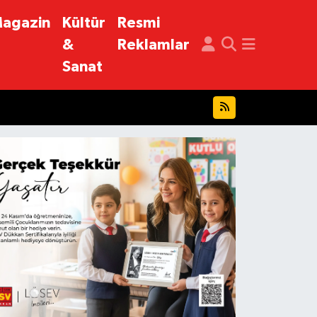
agazin
Kültür
Resmi
&
Reklamlar
Sanat