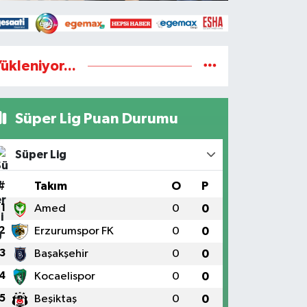
ükleniyor...
ontkar konseri yarım kaldı
Süper Lig Puan Durumu
Süper Lig
#
Takım
O
P
1
Amed
0
0
2
Erzurumspor FK
0
0
3
Başakşehir
0
0
4
Kocaelispor
0
0
5
Beşiktaş
0
0