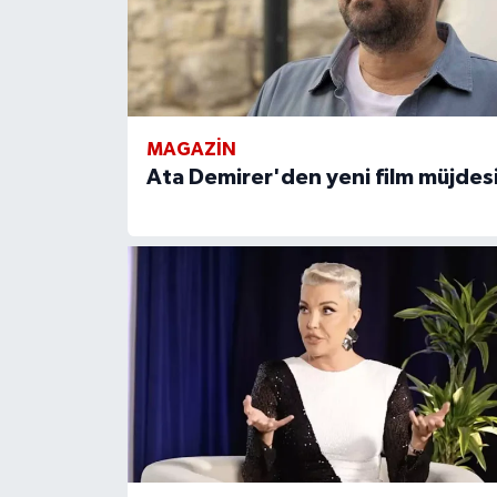
MAGAZIN
Ata Demirer'den yeni film müjdes