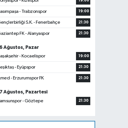
onyaspor - Rizespor
19:00
asımpaşa - Trabzonspor
19:00
ençlerbirliği S.K. - Fenerbahçe
21:30
aziantep FK - Alanyaspor
21:30
6 Ağustos, Pazar
aşakşehir - Kocaelispor
19:00
eşiktaş - Eyüpspor
21:30
med - Erzurumspor FK
21:30
7 Ağustos, Pazartesi
amsunspor - Göztepe
21:30