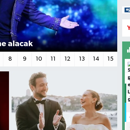
Y
ne alacak
Kh
8
9
10
11
12
13
14
15