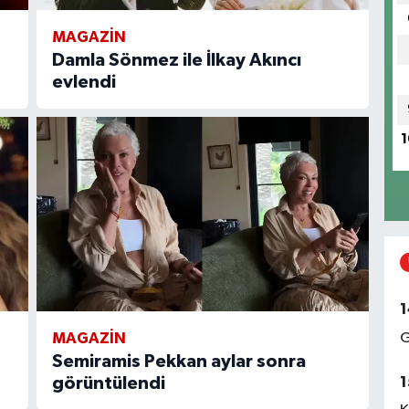
MAGAZIN
Damla Sönmez ile İlkay Akıncı
evlendi
1
1
G
MAGAZIN
Semiramis Pekkan aylar sonra
1
görüntülendi