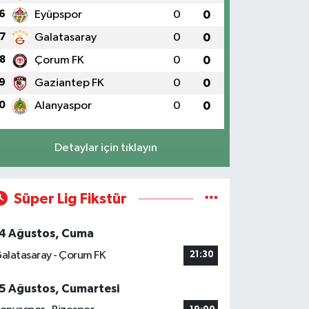
6
Eyüpspor
0
0
7
Galatasaray
0
0
8
Çorum FK
0
0
9
Gaziantep FK
0
0
0
Alanyaspor
0
0
Detaylar için tıklayın
Süper Lig Fikstür
4 Ağustos, Cuma
alatasaray - Çorum FK
21:30
5 Ağustos, Cumartesi