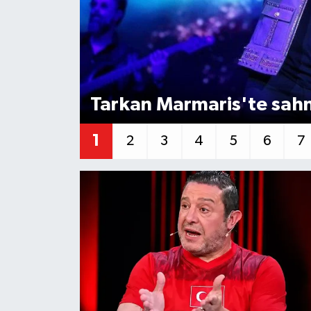
Magazin
Özel Haber
Sağlık
Tarkan Marmaris'te sah
Siyaset
1
2
3
4
5
6
7
Son Dakika
Spor