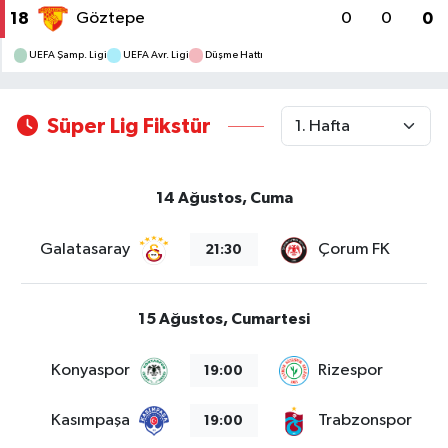
18
Göztepe
0
0
0
UEFA Şamp. Ligi
UEFA Avr. Ligi
Düşme Hattı
Süper Lig Fikstür
14 Ağustos, Cuma
Galatasaray
Çorum FK
21:30
15 Ağustos, Cumartesi
Konyaspor
Rizespor
19:00
Kasımpaşa
Trabzonspor
19:00