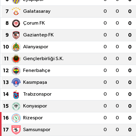
Magazin
7
Galatasaray
0
0
0
8
Çorum FK
0
0
0
Özel Haber
9
Gaziantep FK
0
0
0
Sağlık
10
Alanyaspor
0
0
0
Siyaset
11
Gençlerbirliği S.K.
0
0
0
12
Fenerbahçe
0
0
0
Son Dakika
13
Kasımpaşa
0
0
0
Spor
14
Trabzonspor
0
0
0
15
Konyaspor
0
0
0
16
Rizespor
0
0
0
17
Samsunspor
0
0
0