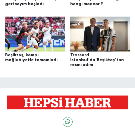
geri sayım başladı
hangi maç var ?
Beşiktaş, kampı
Trossard
mağlubiyetle tamamladı
İstanbul'da'Beşiktaş'tan
resmi adım