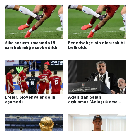
Şike soruşturmasında 15
Fenerbahçe'nin olası rakibi
isim hakimliğe sevk edildi
belli oldu
Efeler, Slovenya engelini
Adalı'dan Salah
aşamadı
açıklaması'Anlaştık ama...