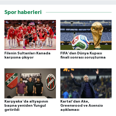
Spor haberleri
Filenin Sultanları Kanada
FIFA'dan Dünya Kupası
karşısına çıkıyor
finali sonrası soruşturma
Karşıyaka'da altyapının
Kartal'dan Ake,
başına yeniden Yungul
Greenwood ve Asensio
getirildi
açıklaması