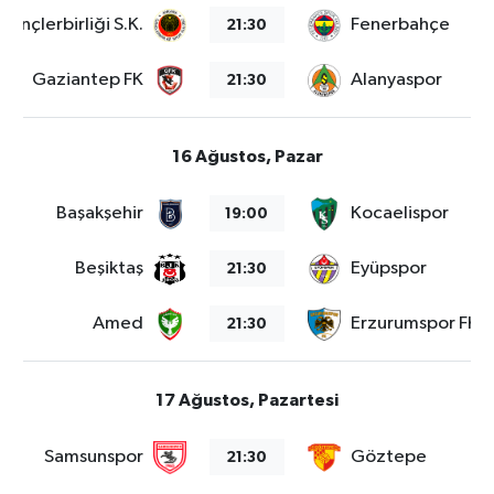
Gençlerbirliği S.K.
Fenerbahçe
21:30
Gaziantep FK
Alanyaspor
21:30
16 Ağustos, Pazar
Başakşehir
Kocaelispor
19:00
Beşiktaş
Eyüpspor
21:30
Amed
Erzurumspor FK
21:30
17 Ağustos, Pazartesi
Samsunspor
Göztepe
21:30