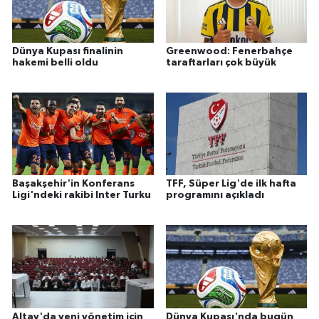
Dünya Kupası finalinin
Greenwood: Fenerbahçe
hakemi belli oldu
taraftarları çok büyük
Başakşehir'in Konferans
TFF, Süper Lig'de ilk hafta
Ligi'ndeki rakibi Inter Turku
programını açıkladı
Altay'da yeni yönetim için
Dünya Kupası'nda bugün