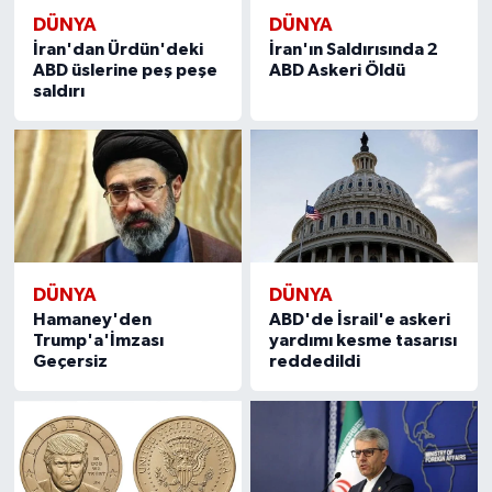
DÜNYA
DÜNYA
İran'dan Ürdün'deki
İran'ın Saldırısında 2
ABD üslerine peş peşe
ABD Askeri Öldü
saldırı
DÜNYA
DÜNYA
Hamaney'den
ABD'de İsrail'e askeri
Trump'a'İmzası
yardımı kesme tasarısı
Geçersiz
reddedildi