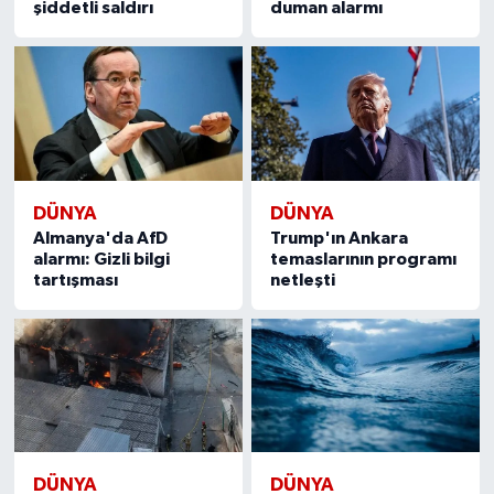
şiddetli saldırı
duman alarmı
DÜNYA
DÜNYA
Almanya'da AfD
Trump'ın Ankara
alarmı: Gizli bilgi
temaslarının programı
tartışması
netleşti
DÜNYA
DÜNYA