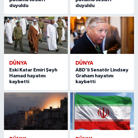
duyuldu
duyuldu
DÜNYA
DÜNYA
Eski Katar Emiri Şeyh
ABD'li Senatör Lindsey
Hamad hayatını
Graham hayatını
kaybetti
kaybetti