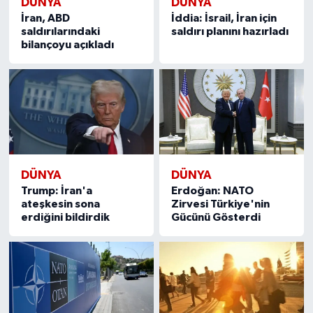
DÜNYA
DÜNYA
İran, ABD
İddia: İsrail, İran için
saldırılarındaki
saldırı planını hazırladı
bilançoyu açıkladı
DÜNYA
DÜNYA
Trump: İran'a
Erdoğan: NATO
ateşkesin sona
Zirvesi Türkiye'nin
erdiğini bildirdik
Gücünü Gösterdi