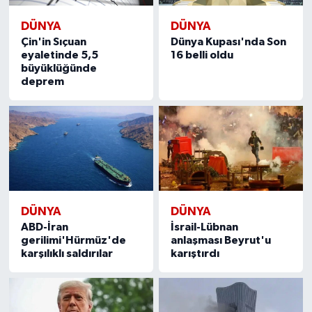
DÜNYA
DÜNYA
Çin'in Sıçuan
Dünya Kupası'nda Son
eyaletinde 5,5
16 belli oldu
büyüklüğünde
deprem
DÜNYA
DÜNYA
ABD-İran
İsrail-Lübnan
gerilimi'Hürmüz'de
anlaşması Beyrut'u
karşılıklı saldırılar
karıştırdı