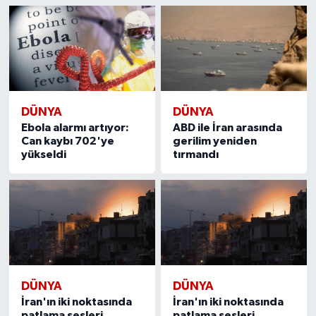
DÜNYA
DÜNYA
Ebola alarmı artıyor:
ABD ile İran arasında
Can kaybı 702'ye
gerilim yeniden
yükseldi
tırmandı
DÜNYA
DÜNYA
İran'ın iki noktasında
İran'ın iki noktasında
patlama sesleri
patlama sesleri