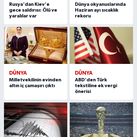
Rusya'dan Kiev'e
Dünya okyanuslarında
gece saldırısı: Ölü ve
Haziran ayı sıcaklık
yaralılar var
rekoru
DÜNYA
DÜNYA
Milletvekilinin evinden
ABD'den Türk
altın iç çamaşırı çıktı
tekstiline ek vergi
önerisi