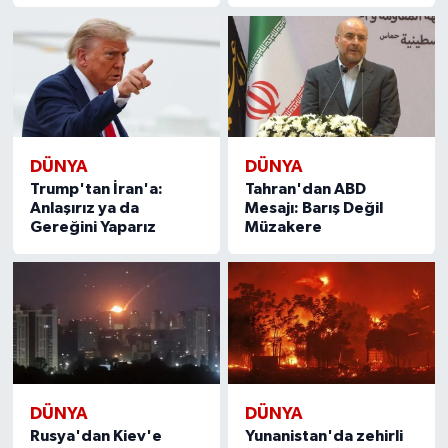
DÜNYA
DÜNYA
Trump'tan İran'a:
Tahran'dan ABD
Anlaşırız ya da
Mesajı: Barış Değil
Gereğini Yaparız
Müzakere
DÜNYA
DÜNYA
Rusya'dan Kiev'e
Yunanistan'da zehirli