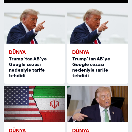
1
2
3
4
5
6
7
8
9
10
11
12
13
14
15
Magazin
Özel Haber
Sağlık
DÜNYA
DÜNYA
Siyaset
Trump'tan AB'ye
Trump'tan AB'ye
Google cezası
Google cezası
nedeniyle tarife
nedeniyle tarife
Son Dakika
tehdidi
tehdidi
Spor
DÜNYA
DÜNYA