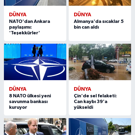
DÜNYA
DÜNYA
NATO'dan Ankara
Almanya'da sıcaklar 5
paylaşımı:
bin can aldı
'Teşekkürler'
DÜNYA
DÜNYA
8 NATO ülkesi yeni
Çin'de sel felaketi:
savunma bankası
Can kaybı 39'a
kuruyor
yükseldi