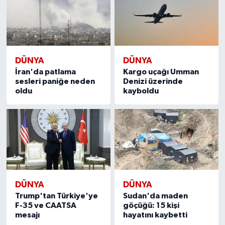
DÜNYA
DÜNYA
İran'da patlama
Kargo uçağı Umman
sesleri paniğe neden
Denizi üzerinde
oldu
kayboldu
DÜNYA
DÜNYA
Trump'tan Türkiye'ye
Sudan'da maden
F-35 ve CAATSA
göçüğü: 15 kişi
mesajı
hayatını kaybetti