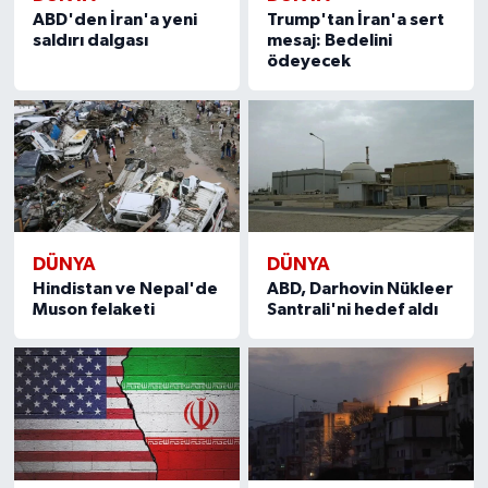
ABD'den İran'a yeni
Trump'tan İran'a sert
saldırı dalgası
mesaj: Bedelini
ödeyecek
DÜNYA
DÜNYA
Hindistan ve Nepal'de
ABD, Darhovin Nükleer
Muson felaketi
Santrali'ni hedef aldı