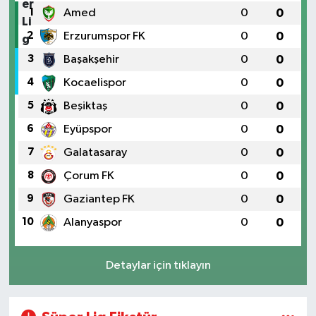
1
Amed
0
0
2
Erzurumspor FK
0
0
3
Başakşehir
0
0
4
Kocaelispor
0
0
5
Beşiktaş
0
0
6
Eyüpspor
0
0
7
Galatasaray
0
0
8
Çorum FK
0
0
9
Gaziantep FK
0
0
10
Alanyaspor
0
0
Detaylar için tıklayın