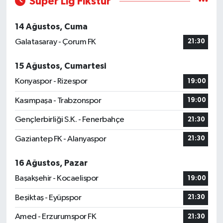
Süper Lig Fikstür
14 Ağustos, Cuma
Galatasaray - Çorum FK
21:30
15 Ağustos, Cumartesi
Konyaspor - Rizespor
19:00
Kasımpaşa - Trabzonspor
19:00
Gençlerbirliği S.K. - Fenerbahçe
21:30
Gaziantep FK - Alanyaspor
21:30
16 Ağustos, Pazar
Başakşehir - Kocaelispor
19:00
Beşiktaş - Eyüpspor
21:30
Amed - Erzurumspor FK
21:30