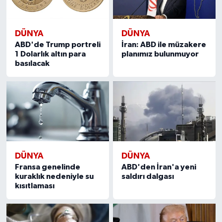
DÜNYA
DÜNYA
ABD'de Trump portreli
İran: ABD ile müzakere
1 Dolarlık altın para
planımız bulunmuyor
basılacak
DÜNYA
DÜNYA
Fransa genelinde
ABD'den İran'a yeni
kuraklık nedeniyle su
saldırı dalgası
kısıtlaması