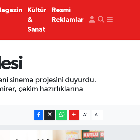
agazin
Kültür
Resmi
&
Reklamlar
Sanat
esi
ni sinema projesini duyurdu.
rer, çekim hazırlıklarına
-
+
A
A