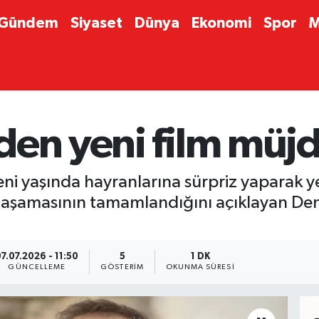
Gündem
Siyaset
Dünya
Ekonomi
Spor
M
den yeni film müjd
i yaşında hayranlarına sürpriz yaparak ye
o aşamasının tamamlandığını açıklayan Demi
7.07.2026 - 11:50
5
1 DK
GÜNCELLEME
GÖSTERIM
OKUNMA SÜRESI