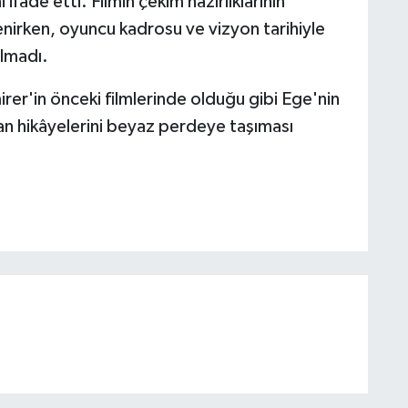
fade etti. Filmin çekim hazırlıklarının
irken, oyuncu kadrosu ve vizyon tarihiyle
ılmadı.
irer'in önceki filmlerinde olduğu gibi Ege'nin
an hikâyelerini beyaz perdeye taşıması