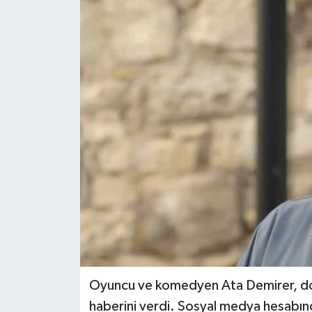
Magazin
Özel Haber
Sağlık
Siyaset
Son Dakika
Spor
Oyuncu ve komedyen Ata Demirer, do
haberini verdi. Sosyal medya hesabınd