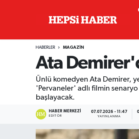
Astroloji
İstanbul Nöbetçi Eczaneler
Biyografi
İstanbul Hava Durumu
HABERLER
MAGAZIN
Çevre
İzmir Namaz Vakitleri
Ata Demirer'
Dünya
İstanbul Trafik Yoğunluk Haritası
Ünlü komedyen Ata Demirer, yen
Eğitim
Süper Lig Puan Durumu ve Fikstür
'Pervaneler' adlı filmin senary
başlayacak.
Ekonomi
Tüm Manşetler
HABER MERKEZI
07.07.2026 - 11:47
0
EDITÖR
YAYINLANMA
Genel
Son Dakika Haberleri
Gündem
Haber Arşivi