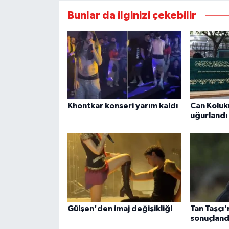
Bunlar da ilginizi çekebilir
Khontkar konseri yarım kaldı
Can Koluk
uğurlandı
Gülşen'den imaj değişikliği
Tan Taşçı'
sonuçland