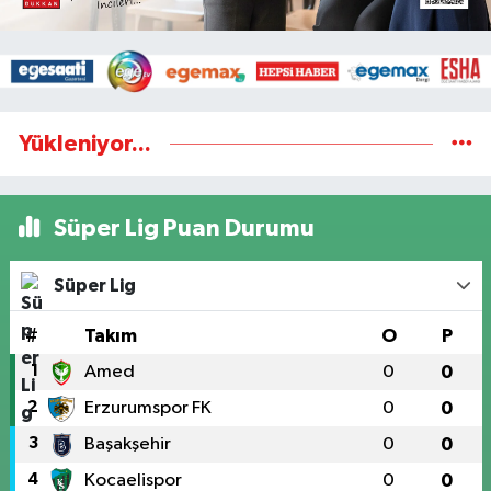
Yükleniyor...
Süper Lig Puan Durumu
Süper Lig
#
Takım
O
P
1
Amed
0
0
2
Erzurumspor FK
0
0
3
Başakşehir
0
0
4
Kocaelispor
0
0