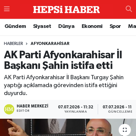
Astroloji
İstanbul Nöbetçi Eczaneler
Gündem
Siyaset
Dünya
Ekonomi
Spor
Ma
Biyografi
İstanbul Hava Durumu
HABERLER
AFYONKARAHISAR
AK Parti Afyonkarahisar İl
Çevre
İzmir Namaz Vakitleri
Başkanı Şahin istifa etti
Dünya
İstanbul Trafik Yoğunluk Haritası
AK Parti Afyonkarahisar İl Başkanı Turgay Şahin
Eğitim
Süper Lig Puan Durumu ve Fikstür
yaptığı açıklamada görevinden istifa ettiğini
duyurdu.
Ekonomi
Tüm Manşetler
HABER MERKEZI
07.07.2026 - 11:32
07.07.2026 - 11:3
EDITÖR
YAYINLANMA
GÜNCELLEME
Genel
Son Dakika Haberleri
Gündem
Haber Arşivi