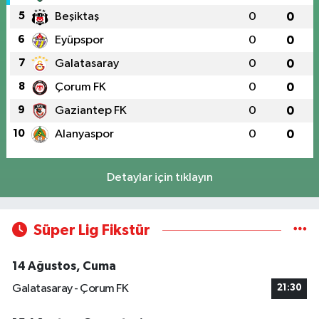
5
Beşiktaş
0
0
6
Eyüpspor
0
0
7
Galatasaray
0
0
8
Çorum FK
0
0
9
Gaziantep FK
0
0
10
Alanyaspor
0
0
Detaylar için tıklayın
Süper Lig Fikstür
14 Ağustos, Cuma
Galatasaray - Çorum FK
21:30