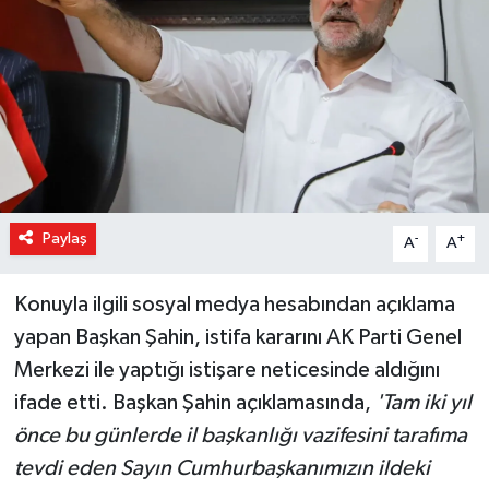
Magazin
Özel Haber
Sağlık
Siyaset
Paylaş
-
+
A
A
Son Dakika
Konuyla ilgili sosyal medya hesabından açıklama
Spor
yapan Başkan Şahin, istifa kararını AK Parti Genel
Merkezi ile yaptığı istişare neticesinde aldığını
ifade etti. Başkan Şahin açıklamasında,
'Tam iki yıl
önce bu günlerde il başkanlığı vazifesini tarafıma
tevdi eden Sayın Cumhurbaşkanımızın ildeki