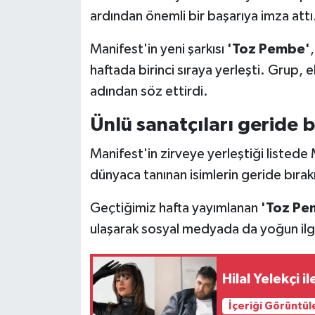
ardından önemli bir başarıya imza attı
Manifest'in yeni şarkısı
'Toz Pembe'
haftada birinci sıraya yerleşti. Grup, 
adından söz ettirdi.
Ünlü sanatçıları geride b
Manifest'in zirveye yerleştiği listed
dünyaca tanınan isimlerin geride bırakı
Geçtiğimiz hafta yayımlanan
'Toz Pe
ulaşarak sosyal medyada da yoğun ilg
Hilal Yelekçi i
İçeriği Görüntül