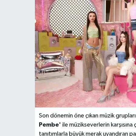
Magazin
Özel Haber
Sağlık
Siyaset
Son Dakika
Spor
Son dönemin öne çıkan müzik grupları 
Pembe'
ile müzikseverlerin karşısına 
tanıtımlarla büyük merak uyandıran par