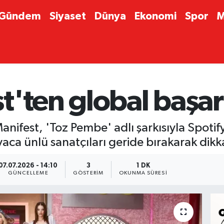
Gündem
Siyaset
Dünya
Ekonomi
Spor
M
'ten global başar
nifest, 'Toz Pembe' adlı şarkısıyla Spotify 
ca ünlü sanatçıları geride bırakarak dikka
07.07.2026 - 14:10
3
1 DK
GÜNCELLEME
GÖSTERIM
OKUNMA SÜRESI