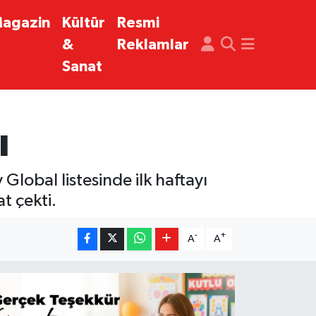
agazin
Kültür
Resmi
&
Reklamlar
Sanat
ı
Global listesinde ilk haftayı
t çekti.
-
+
A
A