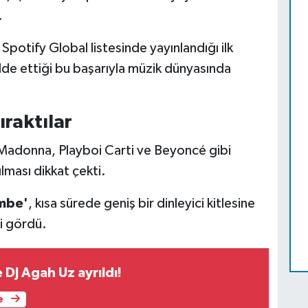
.
, Spotify Global listesinde yayınlandığı ilk
elde ettiği bu başarıyla müzik dünyasında
ıraktılar
e Madonna, Playboi Carti ve Beyoncé gibi
lması dikkat çekti.
mbe'
, kısa sürede geniş bir dinleyici kitlesine
i gördü.
le DJ Agah Uz ayrıldı!
e