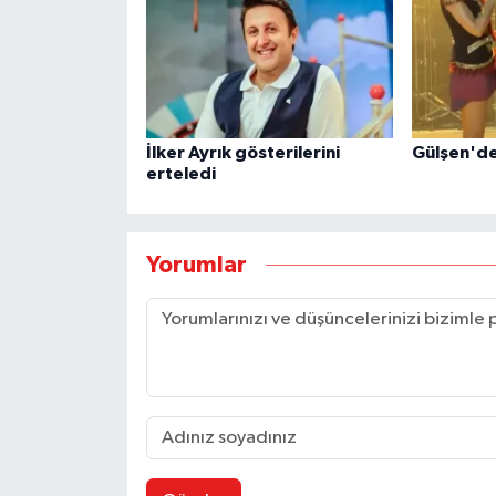
İlker Ayrık gösterilerini
Gülşen'den
erteledi
Yorumlar