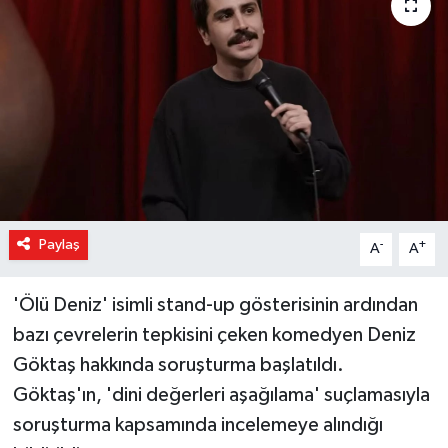
Magazin
Özel Haber
Sağlık
Siyaset
Son Dakika
Paylaş
-
+
A
A
Spor
'Ölü Deniz' isimli stand-up gösterisinin ardından
bazı çevrelerin tepkisini çeken komedyen Deniz
Göktaş hakkında soruşturma başlatıldı.
Göktaş'ın, 'dini değerleri aşağılama' suçlamasıyla
soruşturma kapsamında incelemeye alındığı