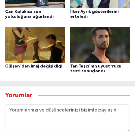
Can Kolukısa son
İlker Ayrık gösterilerini
yolculuğuna uğurlandı
erteledi
Gülşen'den imaj değişikliği
Tan Taşçı'nın uyuşt*rucu
testi sonuçlandı
Yorumlar