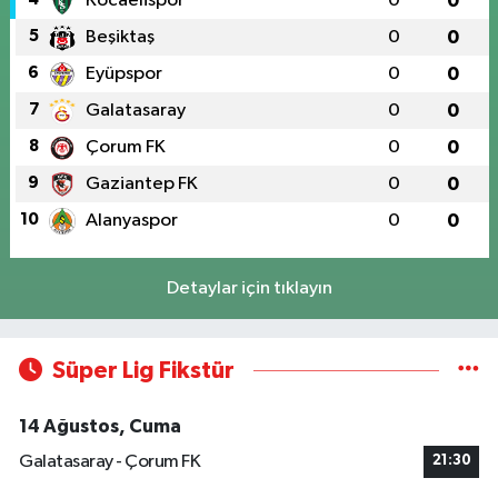
Kocaelispor
0
0
5
Beşiktaş
0
0
6
Eyüpspor
0
0
7
Galatasaray
0
0
8
Çorum FK
0
0
9
Gaziantep FK
0
0
10
Alanyaspor
0
0
Detaylar için tıklayın
Süper Lig Fikstür
14 Ağustos, Cuma
Galatasaray - Çorum FK
21:30