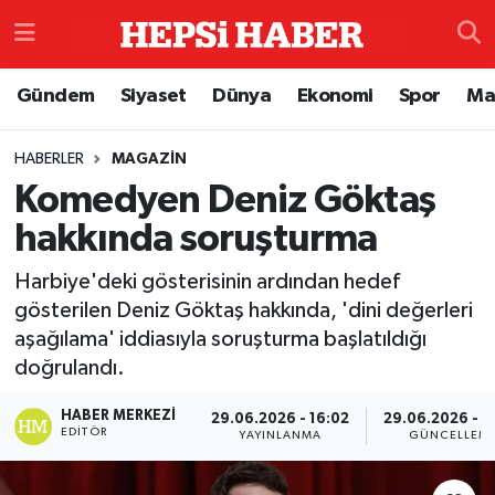
Astroloji
İstanbul Nöbetçi Eczaneler
Gündem
Siyaset
Dünya
Ekonomi
Spor
Ma
Biyografi
İstanbul Hava Durumu
HABERLER
MAGAZIN
Komedyen Deniz Göktaş
Çevre
İzmir Namaz Vakitleri
hakkında soruşturma
Dünya
İstanbul Trafik Yoğunluk Haritası
Harbiye'deki gösterisinin ardından hedef
Eğitim
Süper Lig Puan Durumu ve Fikstür
gösterilen Deniz Göktaş hakkında, 'dini değerleri
aşağılama' iddiasıyla soruşturma başlatıldığı
Ekonomi
Tüm Manşetler
doğrulandı.
HABER MERKEZI
29.06.2026 - 16:02
29.06.2026 - 1
Genel
Son Dakika Haberleri
EDITÖR
YAYINLANMA
GÜNCELLEM
Gündem
Haber Arşivi