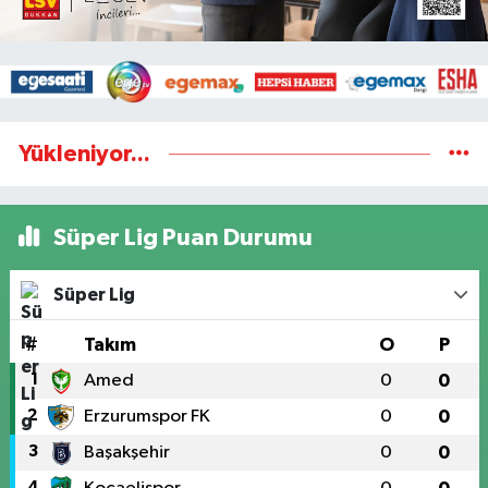
Yükleniyor...
Süper Lig Puan Durumu
Süper Lig
#
Takım
O
P
1
Amed
0
0
2
Erzurumspor FK
0
0
3
Başakşehir
0
0
4