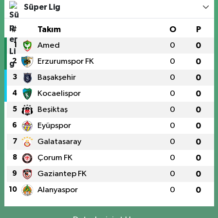
Süper Lig
#
Takım
O
P
1
Amed
0
0
2
Erzurumspor FK
0
0
3
Başakşehir
0
0
4
Kocaelispor
0
0
5
Beşiktaş
0
0
6
Eyüpspor
0
0
7
Galatasaray
0
0
8
Çorum FK
0
0
9
Gaziantep FK
0
0
10
Alanyaspor
0
0