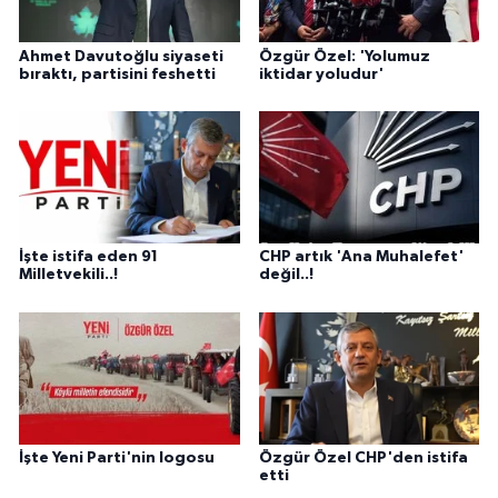
Ahmet Davutoğlu siyaseti
Özgür Özel: 'Yolumuz
bıraktı, partisini feshetti
iktidar yoludur'
İşte istifa eden 91
CHP artık 'Ana Muhalefet'
Milletvekili..!
değil..!
İşte Yeni Parti'nin logosu
Özgür Özel CHP'den istifa
etti