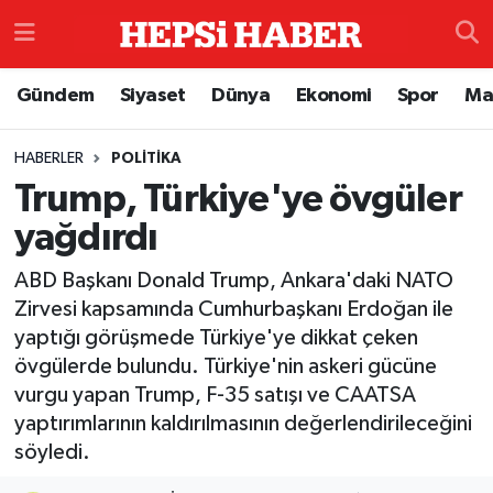
Astroloji
İstanbul Nöbetçi Eczaneler
Gündem
Siyaset
Dünya
Ekonomi
Spor
Ma
Biyografi
İstanbul Hava Durumu
HABERLER
POLITIKA
Trump, Türkiye'ye övgüler
Çevre
İzmir Namaz Vakitleri
yağdırdı
Dünya
İstanbul Trafik Yoğunluk Haritası
ABD Başkanı Donald Trump, Ankara'daki NATO
Eğitim
Süper Lig Puan Durumu ve Fikstür
Zirvesi kapsamında Cumhurbaşkanı Erdoğan ile
yaptığı görüşmede Türkiye'ye dikkat çeken
Ekonomi
Tüm Manşetler
övgülerde bulundu. Türkiye'nin askeri gücüne
vurgu yapan Trump, F-35 satışı ve CAATSA
Genel
Son Dakika Haberleri
yaptırımlarının kaldırılmasının değerlendirileceğini
söyledi.
Gündem
Haber Arşivi