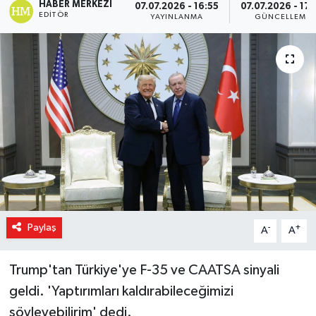
HABER MERKEZI
07.07.2026 - 16:55
07.07.2026 - 17:
EDITÖR
YAYINLANMA
GÜNCELLEME
Magazin
Özel Haber
Sağlık
Siyaset
Son Dakika
Spor
Paylaş
-
+
A
A
Trump'tan Türkiye'ye F-35 ve CAATSA sinyali
geldi. 'Yaptırımları kaldırabileceğimizi
söyleyebilirim' dedi.