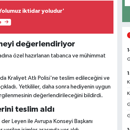
Yolumuz iktidar yoludur'
e
eyi değerlendiriyor
1
dına özel hazırlanan tabanca ve mühimmat
G
1
da Kraliyet Atlı Polisi'ne teslim edileceğini ve
K
ıkladı. Yetkililer, daha sonra hediyenin uygun
K
lenmesinin değerlendirileceğini bildirdi.
G
rini teslim aldı
G
der Leyen ile Avrupa Konseyi Başkanı
verilen isimler arasında yer aldı.
1