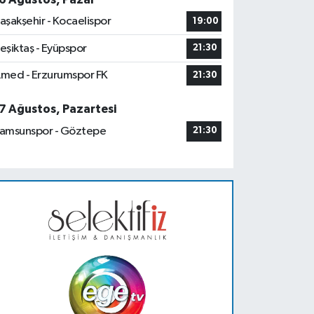
aşakşehir - Kocaelispor
19:00
eşiktaş - Eyüpspor
21:30
med - Erzurumspor FK
21:30
7 Ağustos, Pazartesi
amsunspor - Göztepe
21:30