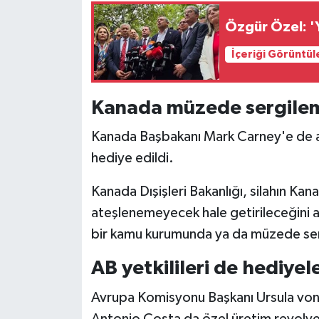
Özgür Özel: '
İçeriği Görüntül
Kanada müzede sergilem
Kanada Başbakanı Mark Carney'e de a
hediye edildi.
Kanada Dışişleri Bakanlığı, silahın Kana
ateşlenemeyecek hale getirileceğini aç
bir kamu kurumunda ya da müzede sergi
AB yetkilileri de hediyele
Avrupa Komisyonu Başkanı Ursula von 
Antonio Costa da özel üretim revolver 