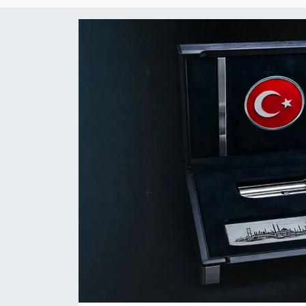
Magazin
Özel Haber
Sağlık
Siyaset
Son Dakika
Spor