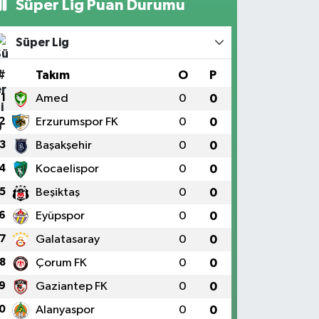
Süper Lig Puan Durumu
Süper Lig
#
Takım
O
P
1
Amed
0
0
2
Erzurumspor FK
0
0
3
Başakşehir
0
0
4
Kocaelispor
0
0
5
Beşiktaş
0
0
6
Eyüpspor
0
0
7
Galatasaray
0
0
8
Çorum FK
0
0
9
Gaziantep FK
0
0
0
Alanyaspor
0
0