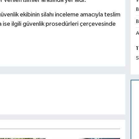
B
üvenlik ekibinin silahı inceleme amacıyla teslim
B
ra ise ilgili güvenlik prosedürleri çerçevesinde
A
1
S