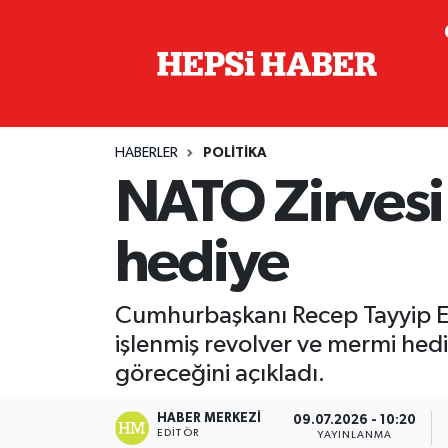
Astroloji
İstanbul Nöbetçi Eczaneler
Biyografi
İstanbul Hava Durumu
HABERLER
POLITIKA
Çevre
İzmir Namaz Vakitleri
NATO Zirvesi'
Dünya
İstanbul Trafik Yoğunluk Haritası
hediye
Eğitim
Süper Lig Puan Durumu ve Fikstür
Cumhurbaşkanı Recep Tayyip Erd
Ekonomi
Tüm Manşetler
işlenmiş revolver ve mermi hediy
göreceğini açıkladı.
Genel
Son Dakika Haberleri
HABER MERKEZI
09.07.2026 - 10:20
Gündem
Haber Arşivi
EDITÖR
YAYINLANMA