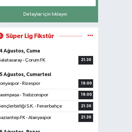
Detaylar için tıklayın
Süper Lig Fikstür
4 Ağustos, Cuma
alatasaray - Çorum FK
21:30
5 Ağustos, Cumartesi
onyaspor - Rizespor
19:00
asımpaşa - Trabzonspor
19:00
ençlerbirliği S.K. - Fenerbahçe
21:30
aziantep FK - Alanyaspor
21:30
6 Ağustos, Pazar