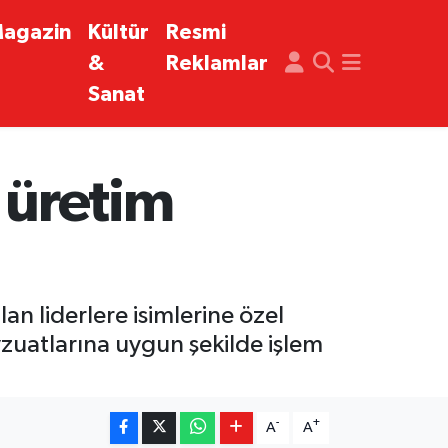
agazin
Kültür
Resmi
&
Reklamlar
Sanat
 üretim
 liderlere isimlerine özel
evzuatlarına uygun şekilde işlem
-
+
A
A