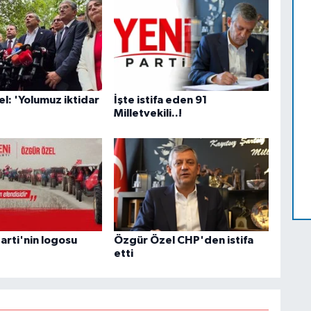
l: 'Yolumuz iktidar
İşte istifa eden 91
Milletvekili..!
Parti'nin logosu
Özgür Özel CHP'den istifa
etti