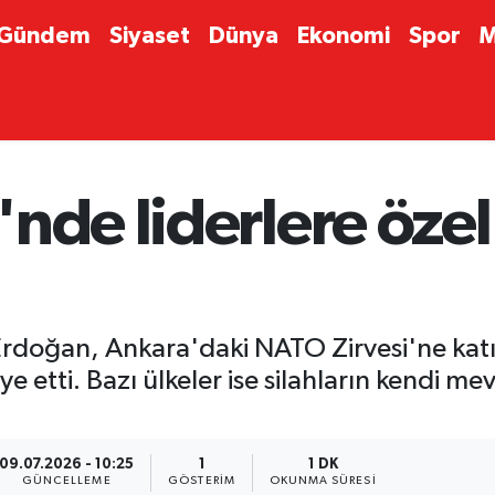
Gündem
Siyaset
Dünya
Ekonomi
Spor
M
nde liderlere özel
oğan, Ankara'daki NATO Zirvesi'ne katılan
e etti. Bazı ülkeler ise silahların kendi m
09.07.2026 - 10:25
1
1 DK
GÜNCELLEME
GÖSTERIM
OKUNMA SÜRESI