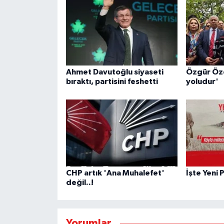
Ahmet Davutoğlu siyaseti
Özgür Öze
bıraktı, partisini feshetti
yoludur'
CHP artık 'Ana Muhalefet'
İşte Yeni 
değil..!
Yorumlar