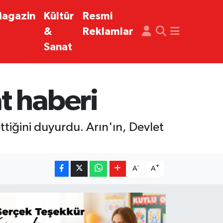
agazin
Kültür
Resmi
&
Reklamlar
Sanat
t haberi
ttiğini duyurdu. Arın'ın, Devlet
-
+
A
A