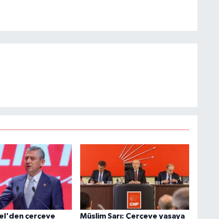
el'den çerçeve
Müslim Sarı: Çerçeve yasaya