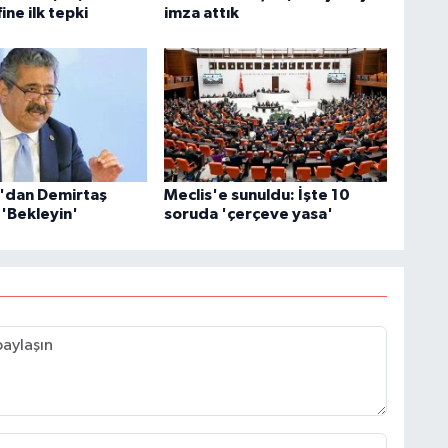
ine ilk tepki
imza attık
ız'dan Demirtaş
Meclis'e sunuldu: İşte 10
 'Bekleyin'
soruda 'çerçeve yasa'