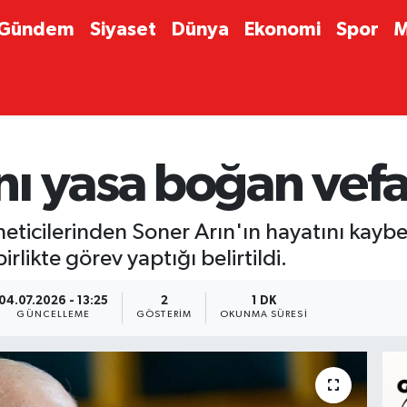
Gündem
Siyaset
Dünya
Ekonomi
Spor
M
ı yasa boğan vefa
eticilerinden Soner Arın'ın hayatını kaybe
birlikte görev yaptığı belirtildi.
04.07.2026 - 13:25
2
1 DK
GÜNCELLEME
GÖSTERIM
OKUNMA SÜRESI