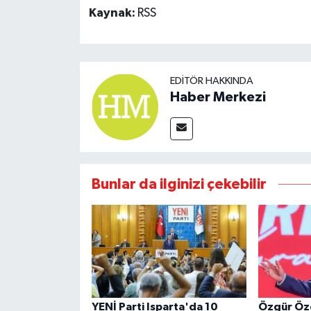
Kaynak:
RSS
EDITÖR HAKKINDA
Haber Merkezi
Bunlar da ilginizi çekebilir
YENİ Parti Isparta'da 10
Özgür Öz