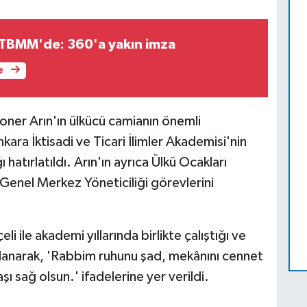
 TBMM'de: 360'a yakın imza
e
ner Arın'ın ülkücü camianın önemli
nkara İktisadi ve Ticari İlimler Akademisi'nin
hatırlatıldı. Arın'ın ayrıca Ülkü Ocakları
ı Genel Merkez Yöneticiliği görevlerini
 ile akademi yıllarında birlikte çalıştığı ve
lanarak, 'Rabbim ruhunu şad, mekânını cennet
şı sağ olsun.' ifadelerine yer verildi.