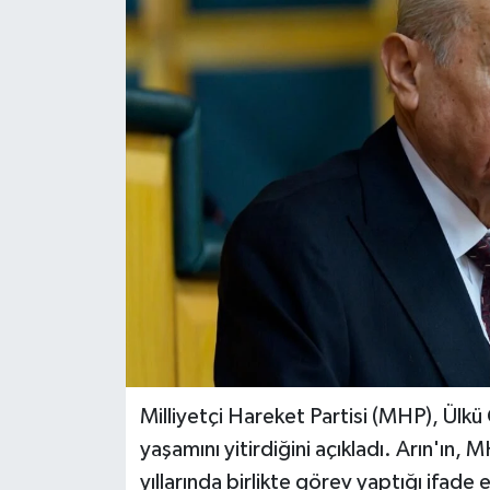
Magazin
Özel Haber
Sağlık
Siyaset
Son Dakika
Spor
Milliyetçi Hareket Partisi (MHP), Ülkü 
yaşamını yitirdiğini açıkladı. Arın'ın,
yıllarında birlikte görev yaptığı ifade e