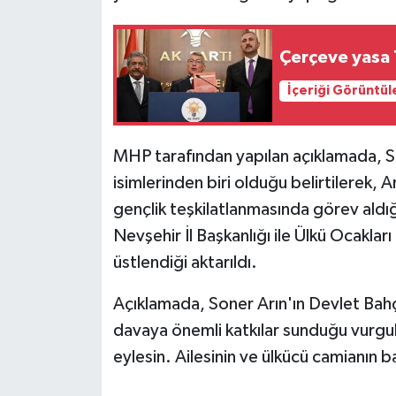
Çerçeve yasa
İçeriği Görüntül
MHP tarafından yapılan açıklamada, So
isimlerinden biri olduğu belirtilerek, A
gençlik teşkilatlanmasında görev aldığı 
Nevşehir İl Başkanlığı ile Ülkü Ocaklar
üstlendiği aktarıldı.
Açıklamada, Soner Arın'ın Devlet Bahçeli
davaya önemli katkılar sunduğu vurgu
eylesin. Ailesinin ve ülkücü camianın ba