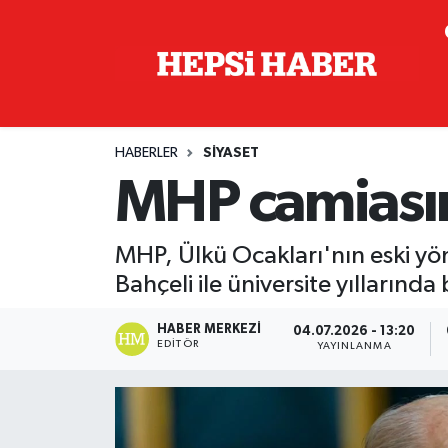
Astroloji
İstanbul Nöbetçi Eczaneler
Biyografi
İstanbul Hava Durumu
HABERLER
SIYASET
Çevre
İzmir Namaz Vakitleri
MHP camiasın
Dünya
İstanbul Trafik Yoğunluk Haritası
MHP, Ülkü Ocakları'nın eski yön
Eğitim
Süper Lig Puan Durumu ve Fikstür
Bahçeli ile üniversite yıllarında 
Ekonomi
Tüm Manşetler
HABER MERKEZI
04.07.2026 - 13:20
EDITÖR
YAYINLANMA
Genel
Son Dakika Haberleri
Gündem
Haber Arşivi