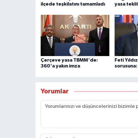
ilçede teşkilatını tamamladı
yasa teklif
Çerçeve yasa TBMM'de:
Feti Yıld
360'a yakın imza
sorusuna:
Yorumlar