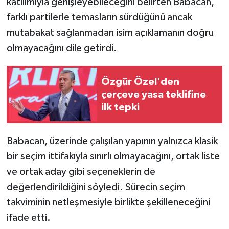
katılımıyla genişleyebileceğini belirten Babacan,
farklı partilerle temasların sürdüğünü ancak
mutabakat sağlanmadan isim açıklamanın doğru
olmayacağını dile getirdi.
Özgür Özel'den
çerçeve yasa teklifine
ilk tepki
Babacan, üzerinde çalışılan yapının yalnızca klasik
bir seçim ittifakıyla sınırlı olmayacağını, ortak liste
ve ortak aday gibi seçeneklerin de
değerlendirildiğini söyledi. Sürecin seçim
takviminin netleşmesiyle birlikte şekilleneceğini
ifade etti.