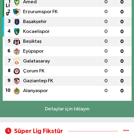
1
Amed
0
0
2
Erzurumspor FK
0
0
3
Başakşehir
0
0
4
Kocaelispor
0
0
5
Beşiktaş
0
0
6
Eyüpspor
0
0
7
Galatasaray
0
0
8
Çorum FK
0
0
9
Gaziantep FK
0
0
10
Alanyaspor
0
0
Detaylar için tıklayın
Süper Lig Fikstür