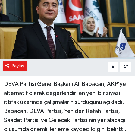
Magazin
Özel Haber
Sağlık
Siyaset
Paylaş
-
+
A
A
Son Dakika
DEVA Partisi Genel Başkanı Ali Babacan, AKP'ye
Spor
alternatif olarak değerlendirilen yeni bir siyasi
ittifak üzerinde çalışmaların sürdüğünü açıkladı.
Babacan, DEVA Partisi, Yeniden Refah Partisi,
Saadet Partisi ve Gelecek Partisi'nin yer alacağı
oluşumda önemli ilerleme kaydedildiğini belirtti.