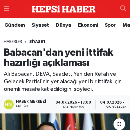
Astroloji
İstanbul Nöbetçi Eczaneler
Gündem
Siyaset
Dünya
Ekonomi
Spor
Ma
Biyografi
İstanbul Hava Durumu
HABERLER
SIYASET
Babacan'dan yeni ittifak
Çevre
İzmir Namaz Vakitleri
hazırlığı açıklaması
Dünya
İstanbul Trafik Yoğunluk Haritası
Ali Babacan, DEVA, Saadet, Yeniden Refah ve
Eğitim
Süper Lig Puan Durumu ve Fikstür
Gelecek Partisi'nin yer alacağı yeni bir ittifak için
önemli mesafe kat edildiğini söyledi.
Ekonomi
Tüm Manşetler
HABER MERKEZI
04.07.2026 - 13:00
04.07.2026 - 13
EDITÖR
YAYINLANMA
GÜNCELLEME
Genel
Son Dakika Haberleri
Gündem
Haber Arşivi