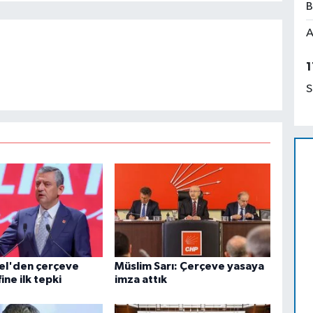
B
A
1
S
el'den çerçeve
Müslim Sarı: Çerçeve yasaya
ine ilk tepki
imza attık