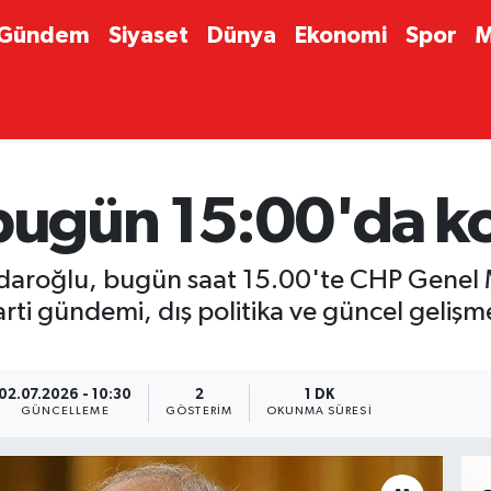
Gündem
Siyaset
Dünya
Ekonomi
Spor
M
 bugün 15:00'da 
daroğlu, bugün saat 15.00'te CHP Genel 
arti gündemi, dış politika ve güncel gelişm
02.07.2026 - 10:30
2
1 DK
GÜNCELLEME
GÖSTERIM
OKUNMA SÜRESI