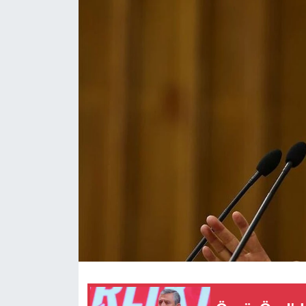
Magazin
Özel Haber
Sağlık
Siyaset
Son Dakika
Spor