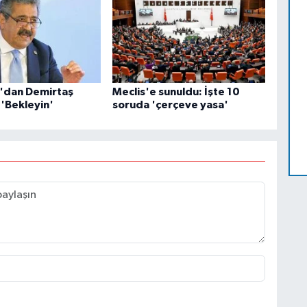
ız'dan Demirtaş
Meclis'e sunuldu: İşte 10
 'Bekleyin'
soruda 'çerçeve yasa'