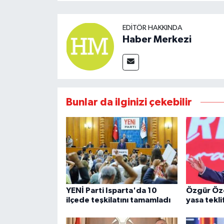
EDITÖR HAKKINDA
Haber Merkezi
Bunlar da ilginizi çekebilir
YENİ Parti Isparta'da 10
Özgür Öz
ilçede teşkilatını tamamladı
yasa teklif