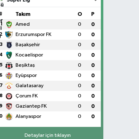
#
Takım
O
P
1
Amed
0
0
2
Erzurumspor FK
0
0
3
Başakşehir
0
0
4
Kocaelispor
0
0
5
Beşiktaş
0
0
6
Eyüpspor
0
0
7
Galatasaray
0
0
8
Çorum FK
0
0
9
Gaziantep FK
0
0
0
Alanyaspor
0
0
Detaylar için tıklayın