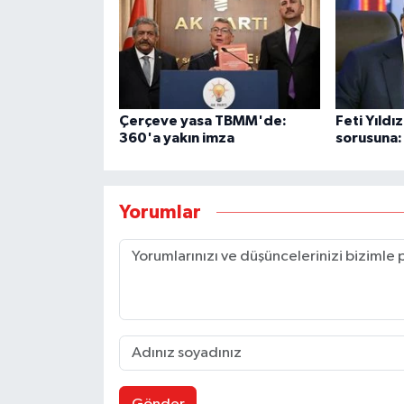
Çerçeve yasa TBMM'de:
Feti Yıld
360'a yakın imza
sorusuna:
Yorumlar