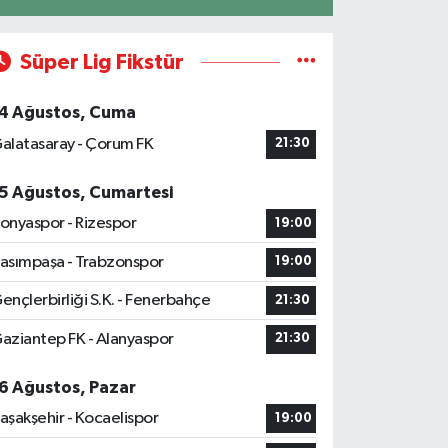
Süper Lig Fikstür
4 Ağustos, Cuma
alatasaray - Çorum FK
21:30
5 Ağustos, Cumartesi
onyaspor - Rizespor
19:00
asımpaşa - Trabzonspor
19:00
ençlerbirliği S.K. - Fenerbahçe
21:30
aziantep FK - Alanyaspor
21:30
6 Ağustos, Pazar
aşakşehir - Kocaelispor
19:00