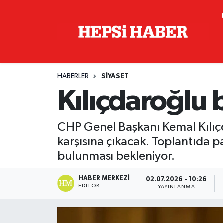
Astroloji
İstanbul Nöbetçi Eczaneler
Biyografi
İstanbul Hava Durumu
HABERLER
SIYASET
Çevre
İzmir Namaz Vakitleri
Kılıçdaroğlu
Dünya
İstanbul Trafik Yoğunluk Haritası
CHP Genel Başkanı Kemal Kılıç
Eğitim
Süper Lig Puan Durumu ve Fikstür
karşısına çıkacak. Toplantıda p
bulunması bekleniyor.
Ekonomi
Tüm Manşetler
HABER MERKEZI
02.07.2026 - 10:26
EDITÖR
YAYINLANMA
Genel
Son Dakika Haberleri
Gündem
Haber Arşivi