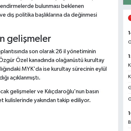
erlendirmelerde bulunması beklenen
ve dış politika başlıklarına da değinmesi
1
n gelişmeler
G
antısında son olarak 26 il yönetiminin
1
. Özgür Özel kanadında olağanüstü kurultay
K
lığındaki MYK'da ise kurultay sürecinin eylül
K
ığı açıklanmıştı.
G
k gelişmeler ve Kılıçdaroğlu'nun basın
G
 kulislerinde yakından takip ediliyor.
1
B