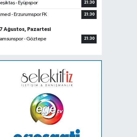
eşiktaş - Eyüpspor
21:30
med - Erzurumspor FK
21:30
7 Ağustos, Pazartesi
amsunspor - Göztepe
21:30