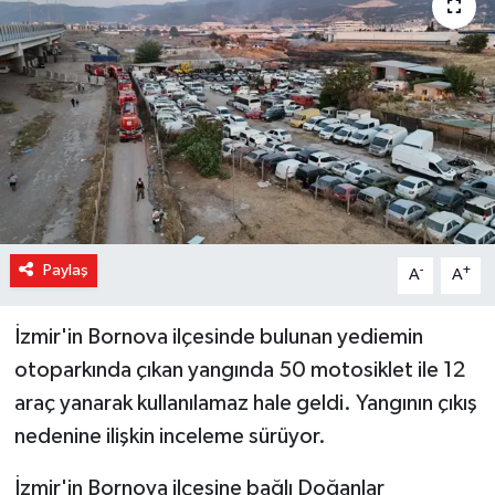
Magazin
Özel Haber
Sağlık
Siyaset
Son Dakika
Paylaş
-
+
A
A
Spor
İzmir'in Bornova ilçesinde bulunan yediemin
otoparkında çıkan yangında 50 motosiklet ile 12
araç yanarak kullanılamaz hale geldi. Yangının çıkış
nedenine ilişkin inceleme sürüyor.
İzmir'in Bornova ilçesine bağlı Doğanlar