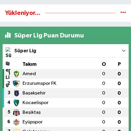
Yükleniyor...
Süper Lig Puan Durumu
Süper Lig
#
Takım
O
P
1
Amed
0
0
2
Erzurumspor FK
0
0
3
Başakşehir
0
0
4
Kocaelispor
0
0
5
Beşiktaş
0
0
6
Eyüpspor
0
0