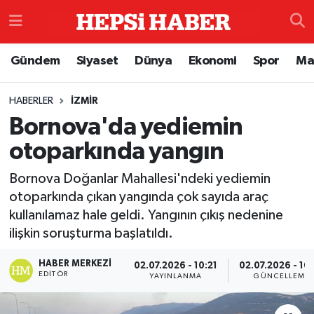
Astroloji
İstanbul Nöbetçi Eczaneler
Gündem
Siyaset
Dünya
Ekonomi
Spor
Ma
Biyografi
İstanbul Hava Durumu
HABERLER
İZMIR
Bornova'da yediemin
Çevre
İzmir Namaz Vakitleri
otoparkında yangın
Dünya
İstanbul Trafik Yoğunluk Haritası
Bornova Doğanlar Mahallesi'ndeki yediemin
Eğitim
Süper Lig Puan Durumu ve Fikstür
otoparkında çıkan yangında çok sayıda araç
kullanılamaz hale geldi. Yangının çıkış nedenine
Ekonomi
Tüm Manşetler
ilişkin soruşturma başlatıldı.
HABER MERKEZI
02.07.2026 - 10:21
02.07.2026 - 10
Genel
Son Dakika Haberleri
EDITÖR
YAYINLANMA
GÜNCELLEME
Gündem
Haber Arşivi