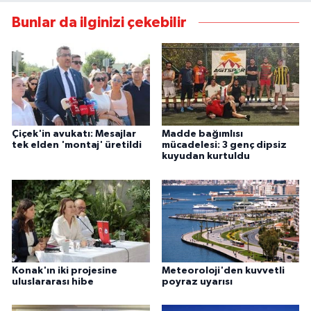
Bunlar da ilginizi çekebilir
Çiçek'in avukatı: Mesajlar
Madde bağımlısı
tek elden 'montaj' üretildi
mücadelesi: 3 genç dipsiz
kuyudan kurtuldu
Konak'ın iki projesine
Meteoroloji'den kuvvetli
uluslararası hibe
poyraz uyarısı