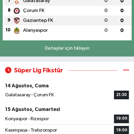
7
Galatasaray
0
0
8
Çorum FK
0
0
9
Gaziantep FK
0
0
10
Alanyaspor
0
0
Detaylar için tıklayın
Süper Lig Fikstür
14 Ağustos, Cuma
Galatasaray - Çorum FK
21:30
15 Ağustos, Cumartesi
Konyaspor - Rizespor
19:00
Kasımpaşa - Trabzonspor
19:00