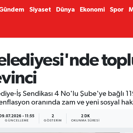
Gündem
Siyaset
Dünya
Ekonomi
Spor
M
lediyesi'nde toplu
vinci
iye-İş Sendikası 4 No'lu Şube'ye bağlı 11
 enflasyon oranında zam ve yeni sosyal hakla
09.07.2026 - 11:55
2
2 DK
GÜNCELLEME
GÖSTERIM
OKUNMA SÜRESI