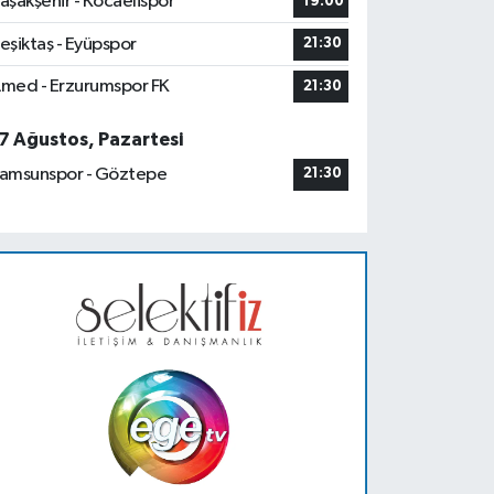
aşakşehir - Kocaelispor
19:00
eşiktaş - Eyüpspor
21:30
med - Erzurumspor FK
21:30
7 Ağustos, Pazartesi
amsunspor - Göztepe
21:30