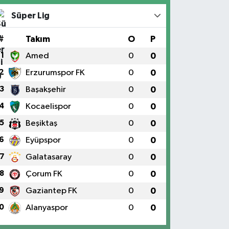
Süper Lig
#
Takım
O
P
1
Amed
0
0
2
Erzurumspor FK
0
0
3
Başakşehir
0
0
4
Kocaelispor
0
0
5
Beşiktaş
0
0
6
Eyüpspor
0
0
7
Galatasaray
0
0
8
Çorum FK
0
0
9
Gaziantep FK
0
0
0
Alanyaspor
0
0