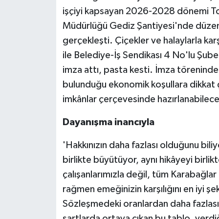
işçiyi kapsayan 2026-2028 dönemi Topl
Müdürlüğü Gediz Şantiyesi'nde düzenle
gerçekleşti. Çiçekler ve halaylarla ka
ile Belediye-İş Sendikası 4 No'lu Şub
imza attı, pasta kesti. İmza töreninde
bulunduğu ekonomik koşullara dikkat
imkânlar çerçevesinde hazırlanabilece
Dayanışma inancıyla
'Hakkınızın daha fazlası olduğunu biliy
birlikte büyütüyor, aynı hikâyeyi birl
çalışanlarımızla değil, tüm Karabağlar
rağmen emeğinizin karşılığını en iyi ş
Sözleşmedeki oranlardan daha fazlasın
şartlarda ortaya çıkan bu tablo, verd