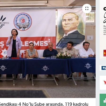
Y
 Sendikası 4 No'lu Şube arasında, 119 kadrolu