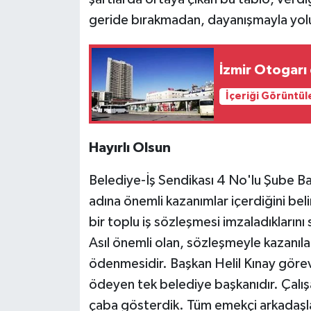
geride bırakmadan, dayanışmayla yol
İzmir Otogarı
İçeriği Görüntül
Hayırlı Olsun
Belediye-İş Sendikası 4 No'lu Şube B
adına önemli kazanımlar içerdiğini bel
bir toplu iş sözleşmesi imzaladıkları
Asıl önemli olan, sözleşmeyle kazanılan
ödenmesidir. Başkan Helil Kınay göre
ödeyen tek belediye başkanıdır. Çalış
çaba gösterdik. Tüm emekçi arkadaşlar