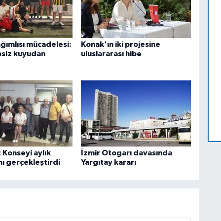
ımlısı mücadelesi:
Konak'ın iki projesine
psiz kuyudan
uluslararası hibe
 Konseyi aylık
İzmir Otogarı davasında
nı gerçekleştirdi
Yargıtay kararı