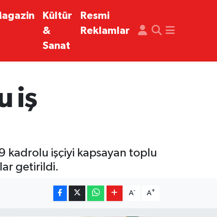
agazin
Kültür
Resmi
&
Reklamlar
Sanat
 iş
9 kadrolu işçiyi kapsayan toplu
r getirildi.
-
+
A
A