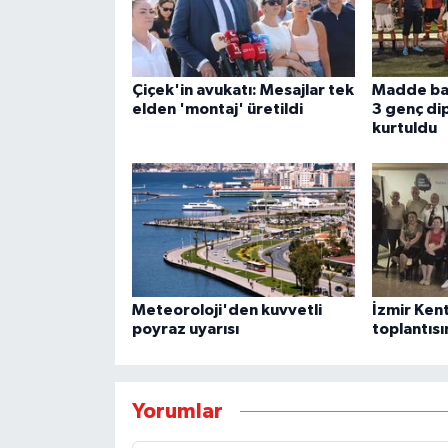
Çiçek'in avukatı: Mesajlar tek
Madde bağ
elden 'montaj' üretildi
3 genç di
kurtuldu
Meteoroloji'den kuvvetli
İzmir Kent
poyraz uyarısı
toplantısı
Yorumlar