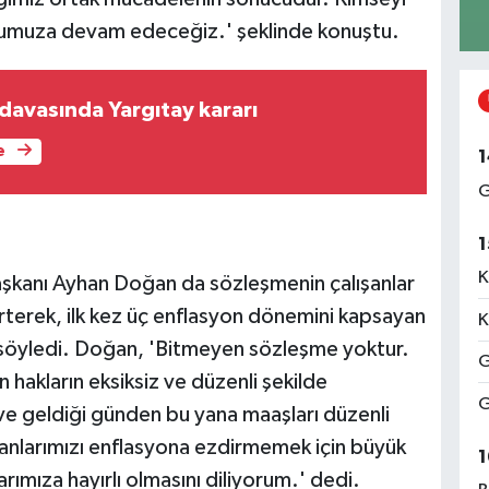
umuza devam edeceğiz.' şeklinde konuştu.
 davasında Yargıtay kararı
e
1
G
1
K
aşkanı Ayhan Doğan da sözleşmenin çalışanlar
irterek, ilk kez üç enflasyon dönemini kapsayan
K
nı söyledi. Doğan, 'Bitmeyen sözleşme yoktur.
G
 hakların eksiksiz ve düzenli şekilde
G
ve geldiği günden bu yana maaşları düzenli
anlarımızı enflasyona ezdirmemek için büyük
1
ımıza hayırlı olmasını diliyorum.' dedi.