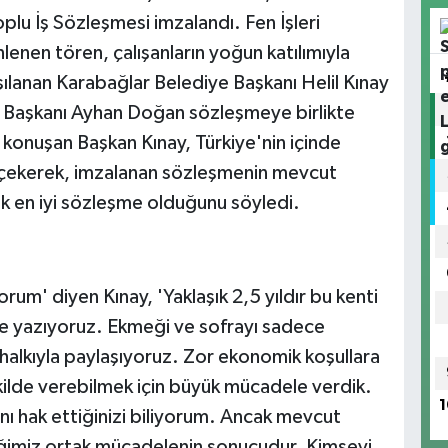
u İş Sözleşmesi imzalandı. Fen İşleri
nen tören, çalışanların yoğun katılımıyla
rşılanan Karabağlar Belediye Başkanı Helil Kınay
e Başkanı Ayhan Doğan sözleşmeye birlikte
 konuşan Başkan Kınay, Türkiye'nin içinde
 çekerek, imzalanan sözleşmenin mevcut
k en iyi sözleşme olduğunu söyledi.
orum' diyen Kınay, 'Yaklaşık 2,5 yıldır bu kenti
ikte yazıyoruz. Ekmeği ve sofrayı sadece
 halkıyla paylaşıyoruz. Zor ekonomik koşullara
ekilde verebilmek için büyük mücadele verdik.
1
ı hak ettiğinizi biliyorum. Ancak mevcut
iğimiz ortak mücadelenin sonucudur. Kimseyi