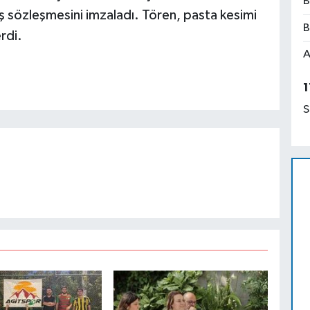
B
ş sözleşmesini imzaladı. Tören, pasta kesimi
B
rdi.
A
1
S