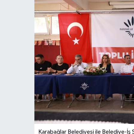
Magazin
Özel Haber
Sağlık
Siyaset
Son Dakika
Spor
Karabağlar Belediyesi ile Belediye-İş