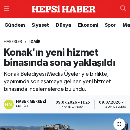
Astroloji
İstanbul Nöbetçi Eczaneler
Gündem
Siyaset
Dünya
Ekonomi
Spor
Ma
Biyografi
İstanbul Hava Durumu
HABERLER
İZMIR
Konak'ın yeni hizmet
Çevre
İzmir Namaz Vakitleri
binasında sona yaklaşıldı
Dünya
İstanbul Trafik Yoğunluk Haritası
Konak Belediyesi Meclis Üyeleriyle birlikte,
Eğitim
Süper Lig Puan Durumu ve Fikstür
yapımında son aşamaya gelinen yeni hizmet
binasında incelemelerde bulundu.
Ekonomi
Tüm Manşetler
HABER MERKEZI
09.07.2026 - 11:25
09.07.2026 - 11:
EDITÖR
YAYINLANMA
GÜNCELLEME
Genel
Son Dakika Haberleri
Gündem
Haber Arşivi