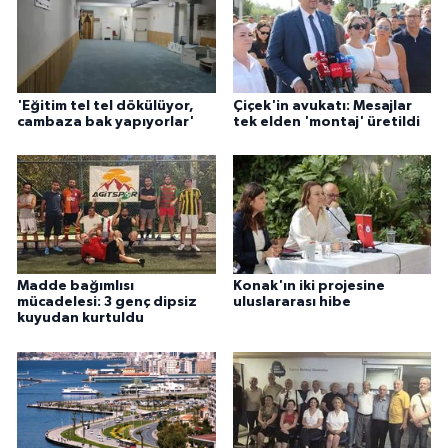
'Eğitim tel tel dökülüyor,
Çiçek'in avukatı: Mesajlar
cambaza bak yapıyorlar'
tek elden 'montaj' üretildi
Madde bağımlısı
Konak'ın iki projesine
mücadelesi: 3 genç dipsiz
uluslararası hibe
kuyudan kurtuldu