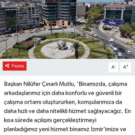
Magazin
Özel Haber
Sağlık
Siyaset
Paylaş
-
+
A
A
Son Dakika
Başkan Nilüfer Çınarlı Mutlu, 'Binamızda, çalışma
Spor
arkadaşlarımız için daha konforlu ve güvenli bir
çalışma ortamı oluştururken, komşularımıza da
daha hızlı ve daha nitelikli hizmet sağlayacağız. En
kısa sürede açılışını gerçekleştirmeyi
planladığımız yeni hizmet binamız İzmir'imize ve