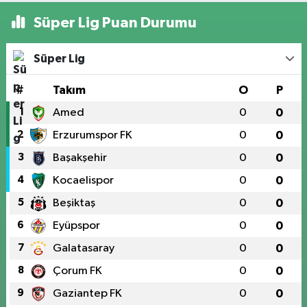
Süper Lig Puan Durumu
Süper Lig
#
Takım
O
P
1
Amed
0
0
2
Erzurumspor FK
0
0
3
Başakşehir
0
0
4
Kocaelispor
0
0
5
Beşiktaş
0
0
6
Eyüpspor
0
0
7
Galatasaray
0
0
8
Çorum FK
0
0
9
Gaziantep FK
0
0