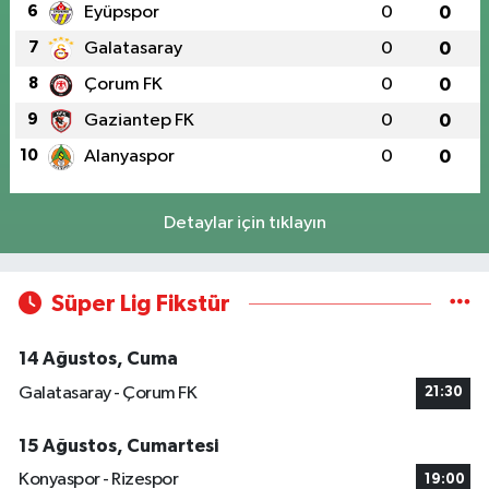
6
Eyüpspor
0
0
7
Galatasaray
0
0
8
Çorum FK
0
0
9
Gaziantep FK
0
0
10
Alanyaspor
0
0
Detaylar için tıklayın
Süper Lig Fikstür
14 Ağustos, Cuma
Galatasaray - Çorum FK
21:30
15 Ağustos, Cumartesi
Konyaspor - Rizespor
19:00