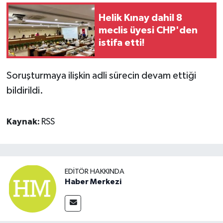
Helik Kınay dahil 8
meclis üyesi CHP'den
istifa etti!
Soruşturmaya ilişkin adli sürecin devam ettiği
bildirildi.
Kaynak:
RSS
EDITÖR HAKKINDA
Haber Merkezi