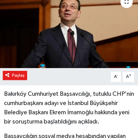
Magazin
Özel Haber
Sağlık
Siyaset
Son Dakika
Paylaş
-
+
A
A
Spor
Bakırköy Cumhuriyet Başsavcılığı, tutuklu CHP'nin
cumhurbaşkanı adayı ve İstanbul Büyükşehir
Belediye Başkanı Ekrem İmamoğlu hakkında yeni
bir soruşturma başlatıldığını açıkladı.
Başsavcılığın sosyal medya hesabından yapılan