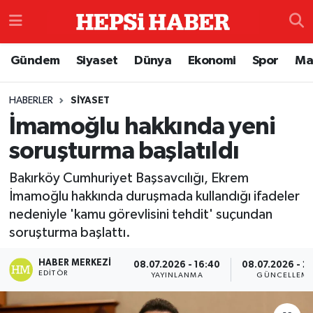
Astroloji
İstanbul Nöbetçi Eczaneler
Gündem
Siyaset
Dünya
Ekonomi
Spor
Ma
Biyografi
İstanbul Hava Durumu
HABERLER
SIYASET
İmamoğlu hakkında yeni
Çevre
İzmir Namaz Vakitleri
soruşturma başlatıldı
Dünya
İstanbul Trafik Yoğunluk Haritası
Bakırköy Cumhuriyet Başsavcılığı, Ekrem
Eğitim
Süper Lig Puan Durumu ve Fikstür
İmamoğlu hakkında duruşmada kullandığı ifadeler
nedeniyle 'kamu görevlisini tehdit' suçundan
Ekonomi
Tüm Manşetler
soruşturma başlattı.
HABER MERKEZI
08.07.2026 - 16:40
08.07.2026 - 2
Genel
Son Dakika Haberleri
EDITÖR
YAYINLANMA
GÜNCELLEM
Gündem
Haber Arşivi