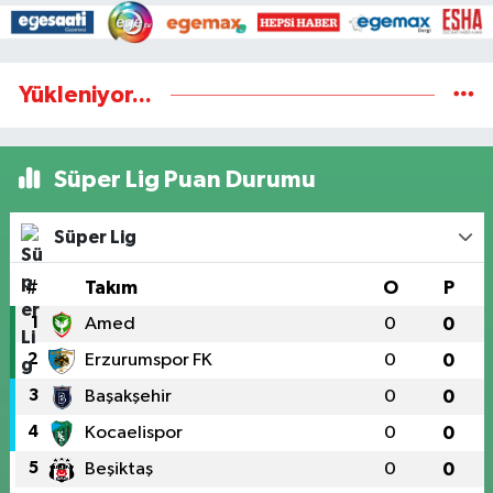
Yükleniyor...
Süper Lig Puan Durumu
Süper Lig
#
Takım
O
P
1
Amed
0
0
2
Erzurumspor FK
0
0
3
Başakşehir
0
0
4
Kocaelispor
0
0
5
Beşiktaş
0
0