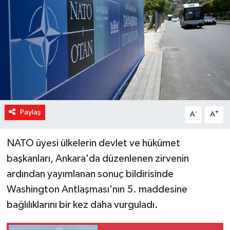
Magazin
Özel Haber
Sağlık
Siyaset
Paylaş
-
+
A
A
Son Dakika
NATO üyesi ülkelerin devlet ve hükümet
Spor
başkanları, Ankara'da düzenlenen zirvenin
ardından yayımlanan sonuç bildirisinde
Washington Antlaşması'nın 5. maddesine
bağlılıklarını bir kez daha vurguladı.