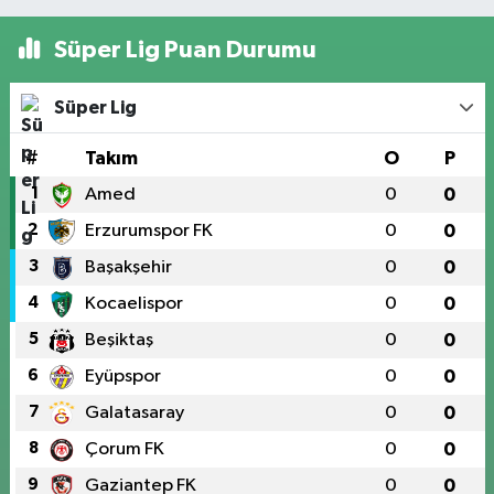
Süper Lig Puan Durumu
Süper Lig
#
Takım
O
P
1
Amed
0
0
2
Erzurumspor FK
0
0
3
Başakşehir
0
0
4
Kocaelispor
0
0
5
Beşiktaş
0
0
6
Eyüpspor
0
0
7
Galatasaray
0
0
8
Çorum FK
0
0
9
Gaziantep FK
0
0