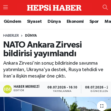
Astroloji
İstanbul Nöbetçi Eczaneler
Gündem
Siyaset
Dünya
Ekonomi
Spor
Ma
Biyografi
İstanbul Hava Durumu
HABERLER
DÜNYA
NATO Ankara Zirvesi
Çevre
İzmir Namaz Vakitleri
bildirisi yayımlandı
Dünya
İstanbul Trafik Yoğunluk Haritası
Ankara Zirvesi'nin sonuç bildirisinde savunma
Eğitim
Süper Lig Puan Durumu ve Fikstür
yatırımları, Ukrayna'ya destek, Rusya tehdidi ve
İran'a ilişkin mesajlar öne çıktı.
Ekonomi
Tüm Manşetler
HABER MERKEZI
08.07.2026 - 16:10
08.07.2026 - 20
EDITÖR
YAYINLANMA
GÜNCELLEME
Genel
Son Dakika Haberleri
Gündem
Haber Arşivi