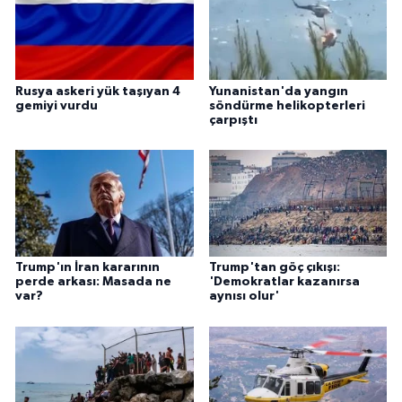
Rusya askeri yük taşıyan 4
Yunanistan'da yangın
gemiyi vurdu
söndürme helikopterleri
çarpıştı
Trump'ın İran kararının
Trump'tan göç çıkışı:
perde arkası: Masada ne
'Demokratlar kazanırsa
var?
aynısı olur'