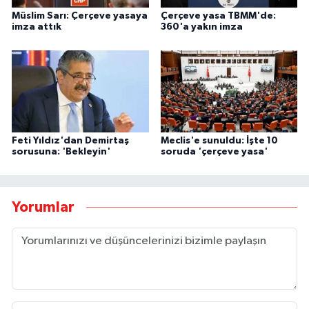
Müslim Sarı: Çerçeve yasaya
Çerçeve yasa TBMM'de:
imza attık
360'a yakın imza
Feti Yıldız'dan Demirtaş
Meclis'e sunuldu: İşte 10
sorusuna: 'Bekleyin'
soruda 'çerçeve yasa'
Yorumlar