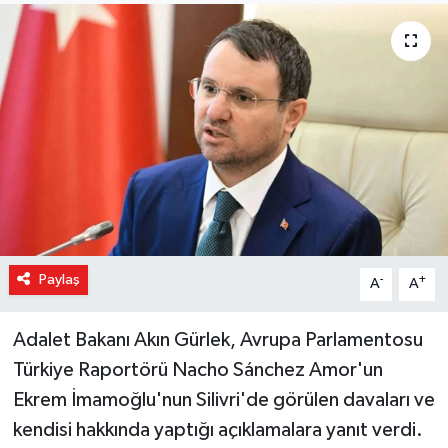
Magazin
Özel Haber
Sağlık
Siyaset
Son Dakika
Paylaş
-
+
A
A
Spor
Adalet Bakanı Akın Gürlek, Avrupa Parlamentosu
Türkiye Raportörü Nacho Sánchez Amor'un
Ekrem İmamoğlu'nun Silivri'de görülen davaları ve
kendisi hakkında yaptığı açıklamalara yanıt verdi.