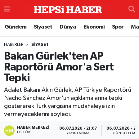
Astroloji
İstanbul Nöbetçi Eczaneler
Gündem
Siyaset
Dünya
Ekonomi
Spor
Ma
Biyografi
İstanbul Hava Durumu
HABERLER
SIYASET
Bakan Gürlek'ten AP
Çevre
İzmir Namaz Vakitleri
Raportörü Amor'a Sert
Dünya
İstanbul Trafik Yoğunluk Haritası
Tepki
Eğitim
Süper Lig Puan Durumu ve Fikstür
Adalet Bakanı Akın Gürlek, AP Türkiye Raportörü
Nacho Sánchez Amor'un açıklamalarına tepki
Ekonomi
Tüm Manşetler
göstererek Türk yargısına müdahaleye izin
vermeyeceklerini söyledi.
Genel
Son Dakika Haberleri
HABER MERKEZI
06.07.2026 - 21:07
06.07.2026 - 21
EDITÖR
YAYINLANMA
GÜNCELLEME
Gündem
Haber Arşivi