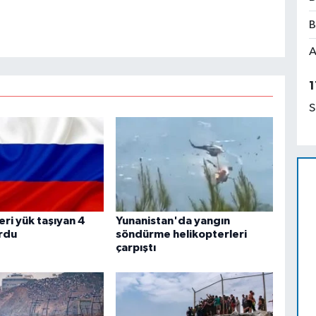
B
A
1
S
ri yük taşıyan 4
Yunanistan'da yangın
rdu
söndürme helikopterleri
çarpıştı