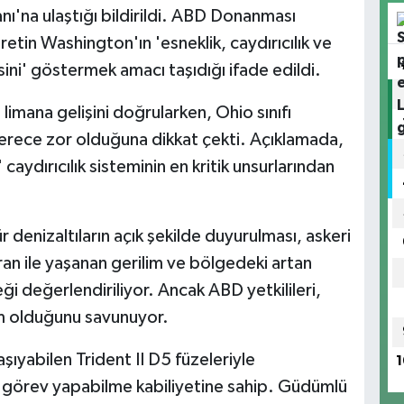
anı'na ulaştığı bildirildi. ABD Donanması
etin Washington'ın 'esneklik, caydırıcılık ve
ini' göstermek amacı taşıdığı ifade edildi.
limana gelişini doğrularken, Ohio sınıfı
derece zor olduğuna dikkat çekti. Açıklamada,
 caydırıcılık sisteminin en kritik unsurlarından
 denizaltıların açık şekilde duyurulması, askeri
ran ile yaşanan gerilim ve bölgedeki artan
ceği değerlendiriliyor. Ancak ABD yetkilileri,
rim olduğunu savunuyor.
taşıyabilen Trident II D5 füzeleriyle
1
da görev yapabilme kabiliyetine sahip. Güdümlü