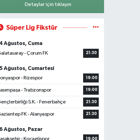
Detaylar için tıklayın
Süper Lig Fikstür
4 Ağustos, Cuma
alatasaray - Çorum FK
21:30
5 Ağustos, Cumartesi
onyaspor - Rizespor
19:00
asımpaşa - Trabzonspor
19:00
ençlerbirliği S.K. - Fenerbahçe
21:30
aziantep FK - Alanyaspor
21:30
6 Ağustos, Pazar
aşakşehir - Kocaelispor
19:00