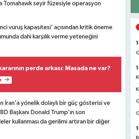
ıda Tomahawk seyir füzesiyle operasyon
inci vuruş kapasitesi' açısından kritik öneme
urumunda dahi karşılık verme yeteneğini
1
G
kararının perde arkası: Masada ne var?
1
K
e
K
G
İran'a yönelik dolaylı bir güç gösterisi ve
. ABD Başkanı Donald Trump'ın son
G
eler kullanması da gerilimi artıran bir diğer
1
B