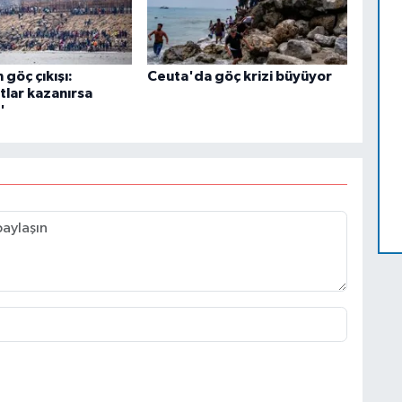
göç çıkışı:
Ceuta'da göç krizi büyüyor
lar kazanırsa
'