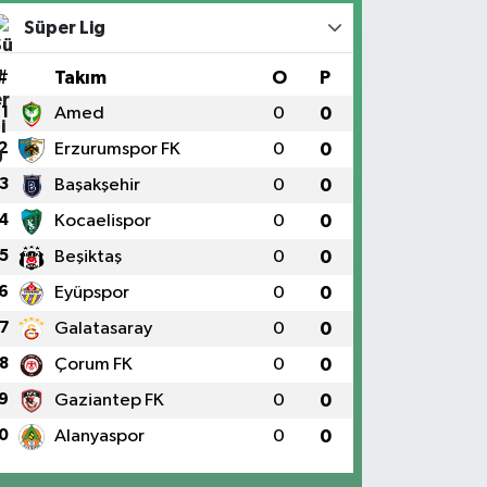
Süper Lig
#
Takım
O
P
1
Amed
0
0
2
Erzurumspor FK
0
0
3
Başakşehir
0
0
4
Kocaelispor
0
0
5
Beşiktaş
0
0
6
Eyüpspor
0
0
7
Galatasaray
0
0
8
Çorum FK
0
0
9
Gaziantep FK
0
0
0
Alanyaspor
0
0