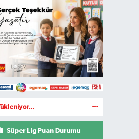
ükleniyor...
Süper Lig Puan Durumu