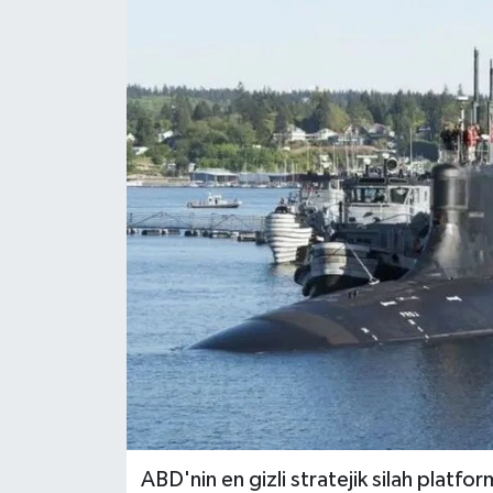
Magazin
Özel Haber
Sağlık
Siyaset
Son Dakika
Spor
ABD'nin en gizli stratejik silah platfor