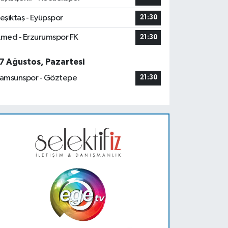
eşiktaş - Eyüpspor
21:30
med - Erzurumspor FK
21:30
7 Ağustos, Pazartesi
amsunspor - Göztepe
21:30