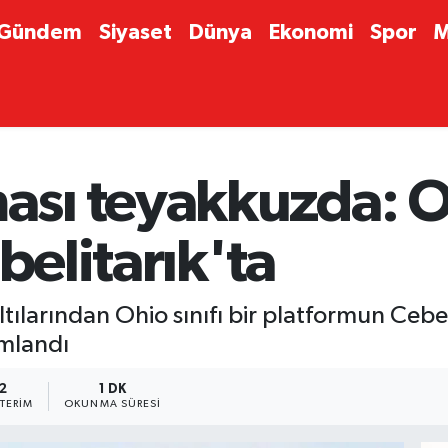
Gündem
Siyaset
Dünya
Ekonomi
Spor
M
sı teyakkuzda: O
belitarık'ta
ılarından Ohio sınıfı bir platformun Cebelit
umlandı
2
1 DK
TERIM
OKUNMA SÜRESI