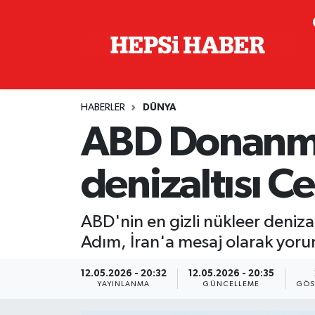
Astroloji
İstanbul Nöbetçi Eczaneler
Biyografi
İstanbul Hava Durumu
HABERLER
DÜNYA
Çevre
İzmir Namaz Vakitleri
ABD Donanma
Dünya
İstanbul Trafik Yoğunluk Haritası
denizaltısı Ce
Eğitim
Süper Lig Puan Durumu ve Fikstür
ABD'nin en gizli nükleer denizalt
Ekonomi
Tüm Manşetler
Adım, İran'a mesaj olarak yor
Genel
Son Dakika Haberleri
12.05.2026 - 20:32
12.05.2026 - 20:35
YAYINLANMA
GÜNCELLEME
GÖS
Gündem
Haber Arşivi