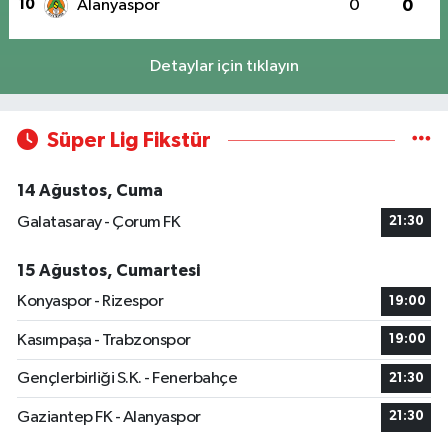
10
Alanyaspor
0
0
Detaylar için tıklayın
Süper Lig Fikstür
14 Ağustos, Cuma
Galatasaray - Çorum FK
21:30
15 Ağustos, Cumartesi
Konyaspor - Rizespor
19:00
Kasımpaşa - Trabzonspor
19:00
Gençlerbirliği S.K. - Fenerbahçe
21:30
Gaziantep FK - Alanyaspor
21:30