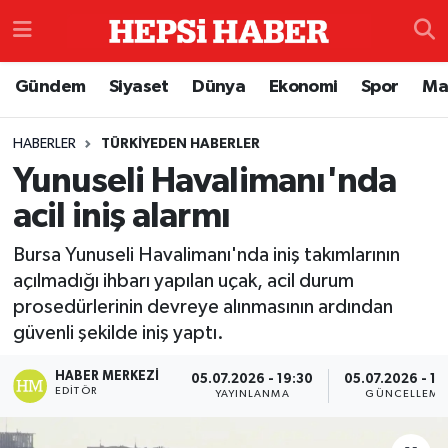
Astroloji
İstanbul Nöbetçi Eczaneler
Gündem
Siyaset
Dünya
Ekonomi
Spor
Ma
Biyografi
İstanbul Hava Durumu
HABERLER
TÜRKIYEDEN HABERLER
Yunuseli Havalimanı'nda
Çevre
İzmir Namaz Vakitleri
acil iniş alarmı
Dünya
İstanbul Trafik Yoğunluk Haritası
Bursa Yunuseli Havalimanı'nda iniş takımlarının
Eğitim
Süper Lig Puan Durumu ve Fikstür
açılmadığı ihbarı yapılan uçak, acil durum
prosedürlerinin devreye alınmasının ardından
Ekonomi
Tüm Manşetler
güvenli şekilde iniş yaptı.
HABER MERKEZI
05.07.2026 - 19:30
05.07.2026 - 19
Genel
Son Dakika Haberleri
EDITÖR
YAYINLANMA
GÜNCELLEME
Gündem
Haber Arşivi