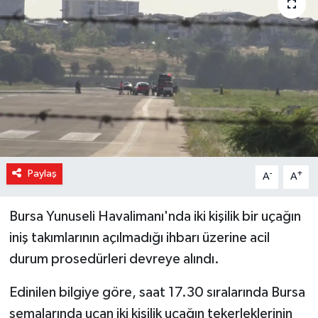
Magazin
Özel Haber
Sağlık
Siyaset
Son Dakika
Paylaş
-
+
A
A
Spor
Bursa Yunuseli Havalimanı'nda iki kişilik bir uçağın
iniş takımlarının açılmadığı ihbarı üzerine acil
durum prosedürleri devreye alındı.
Edinilen bilgiye göre, saat 17.30 sıralarında Bursa
semalarında uçan iki kişilik uçağın tekerleklerinin