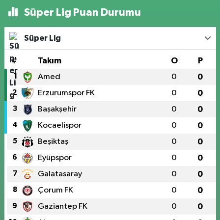
Süper Lig Puan Durumu
Süper Lig
#
Takım
O
P
1
Amed
0
0
2
Erzurumspor FK
0
0
3
Başakşehir
0
0
4
Kocaelispor
0
0
5
Beşiktaş
0
0
6
Eyüpspor
0
0
7
Galatasaray
0
0
8
Çorum FK
0
0
9
Gaziantep FK
0
0