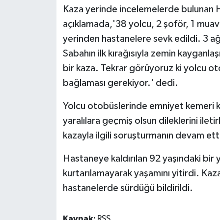
Kaza yerinde incelemelerde bulunan Hüs
açıklamada,'38 yolcu, 2 şoför, 1 muavin
yerinden hastanelere sevk edildi. 3 a
Sabahın ilk kırağısıyla zemin kayganl
bir kaza. Tekrar görüyoruz ki yolcu o
bağlaması gerekiyor.' dedi.
Yolcu otobüslerinde emniyet kemeri ku
yaralılara geçmiş olsun dileklerini ile
kazayla ilgili soruşturmanın devam etti
Hastaneye kaldırılan 92 yaşındaki bir
kurtarılamayarak yaşamını yitirdi. Kaza
hastanelerde sürdüğü bildirildi.
Kaynak:
RSS