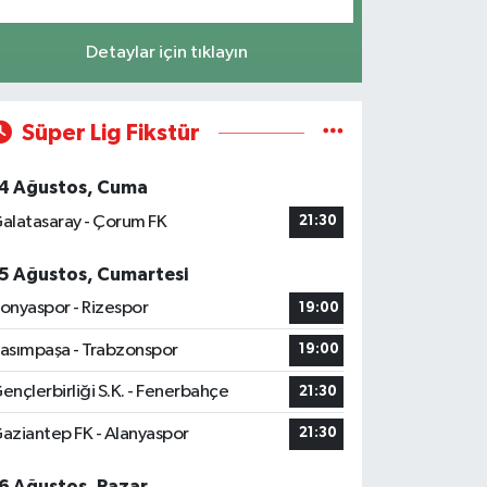
Detaylar için tıklayın
Süper Lig Fikstür
4 Ağustos, Cuma
alatasaray - Çorum FK
21:30
5 Ağustos, Cumartesi
onyaspor - Rizespor
19:00
asımpaşa - Trabzonspor
19:00
ençlerbirliği S.K. - Fenerbahçe
21:30
aziantep FK - Alanyaspor
21:30
6 Ağustos, Pazar