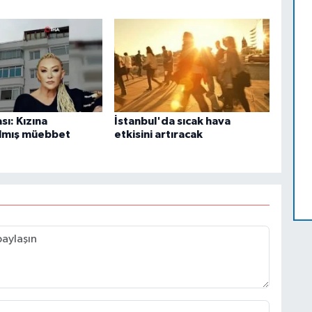
sı: Kızına
İstanbul'da sıcak hava
rılmış müebbet
etkisini artıracak