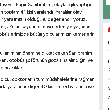
eyin Engin Sarıibrahim, olayla ilgili yaptığı
 toplam 41 kişi yaralandı. Yaralılar olay
ğır yaralımızın olduğunu değerlendiriyoruz.
aşmış. Yolun kaygan olması nedeniyle yaşanan
tobüslerimizde bütün yolcularımızın kemerlerini
1
G
llanımının önemine dikkat çeken Sarıibrahim,
tirken, otobüs şoförünün gözaltına alındığını ve
1
ğini açıkladı.
K
 yolcu, doktorların tüm müdahalelerine rağmen
K
da yaralanan diğer 40 kişinin tedavilerinin ise
G
G
1