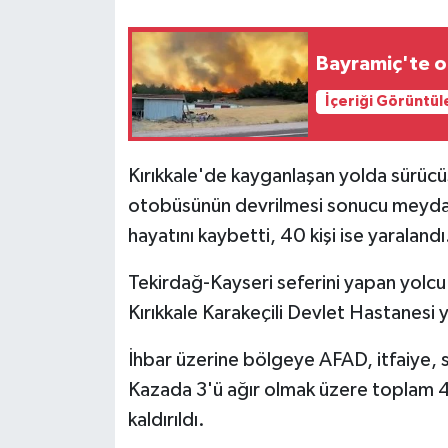
Bayramiç'te o
İçeriği Görüntül
Kırıkkale'de kayganlaşan yolda sürücü
otobüsünün devrilmesi sonucu meydan
hayatını kaybetti, 40 kişi ise yaralandı
Tekirdağ-Kayseri seferini yapan yolc
Kırıkkale Karakeçili Devlet Hastanesi y
İhbar üzerine bölgeye AFAD, itfaiye, sa
Kazada 3'ü ağır olmak üzere toplam 41
kaldırıldı.