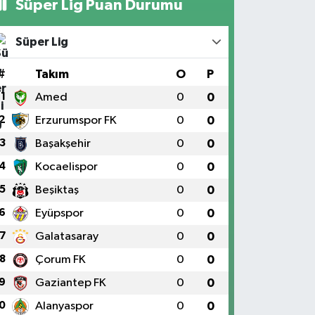
Süper Lig Puan Durumu
Süper Lig
#
Takım
O
P
1
Amed
0
0
2
Erzurumspor FK
0
0
3
Başakşehir
0
0
4
Kocaelispor
0
0
5
Beşiktaş
0
0
6
Eyüpspor
0
0
7
Galatasaray
0
0
8
Çorum FK
0
0
9
Gaziantep FK
0
0
0
Alanyaspor
0
0