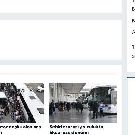
B
B
A
1
S
tandaşlık alanlara
Şehirlerarası yolculukta
ı
Ekspress dönemi