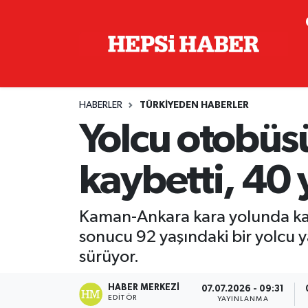
Astroloji
İstanbul Nöbetçi Eczaneler
Biyografi
İstanbul Hava Durumu
HABERLER
TÜRKIYEDEN HABERLER
Çevre
İzmir Namaz Vakitleri
Yolcu otobüsü 
Dünya
İstanbul Trafik Yoğunluk Haritası
kaybetti, 40 
Eğitim
Süper Lig Puan Durumu ve Fikstür
Kaman-Ankara kara yolunda ka
Ekonomi
Tüm Manşetler
sonucu 92 yaşındaki bir yolcu y
sürüyor.
Genel
Son Dakika Haberleri
HABER MERKEZI
07.07.2026 - 09:31
Gündem
Haber Arşivi
EDITÖR
YAYINLANMA