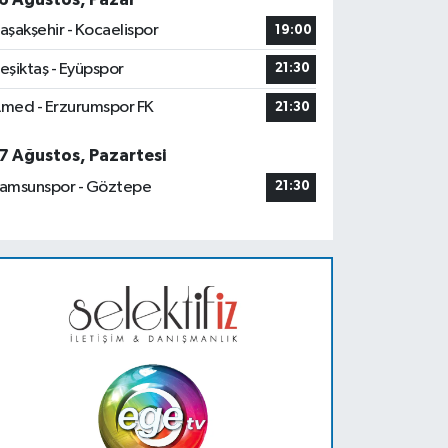
aşakşehir - Kocaelispor
19:00
eşiktaş - Eyüpspor
21:30
med - Erzurumspor FK
21:30
7 Ağustos, Pazartesi
amsunspor - Göztepe
21:30