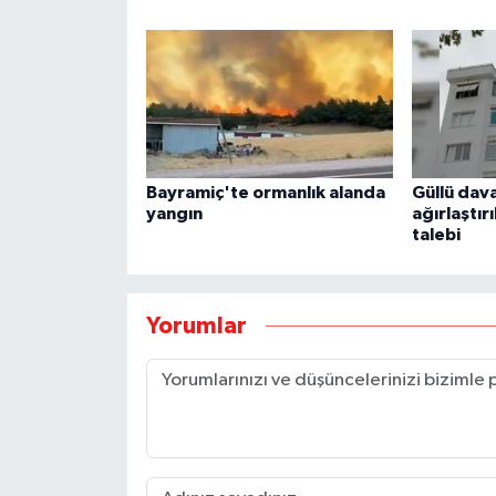
Bayramiç'te ormanlık alanda
Güllü dava
yangın
ağırlaştı
talebi
Yorumlar