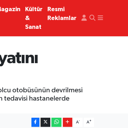
agazin
Kültür
Resmi
&
Reklamlar
Sanat
yatını
olcu otobüsünün devrilmesi
n tedavisi hastanelerde
-
+
A
A