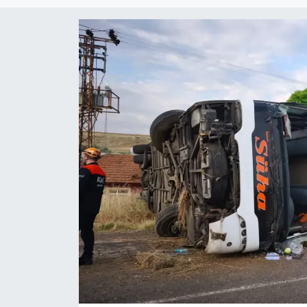
Magazin
Özel Haber
Sağlık
Siyaset
Son Dakika
Spor