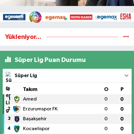
Yükleniyor...
Süper Lig Puan Durumu
Süper Lig
#
Takım
O
P
1
Amed
0
0
2
Erzurumspor FK
0
0
3
Başakşehir
0
0
4
Kocaelispor
0
0