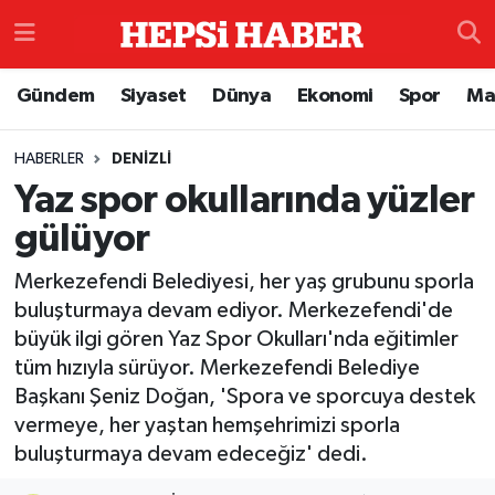
Astroloji
İstanbul Nöbetçi Eczaneler
Gündem
Siyaset
Dünya
Ekonomi
Spor
Ma
Biyografi
İstanbul Hava Durumu
HABERLER
DENIZLI
Yaz spor okullarında yüzler
Çevre
İzmir Namaz Vakitleri
gülüyor
Dünya
İstanbul Trafik Yoğunluk Haritası
Merkezefendi Belediyesi, her yaş grubunu sporla
Eğitim
Süper Lig Puan Durumu ve Fikstür
buluşturmaya devam ediyor. Merkezefendi'de
büyük ilgi gören Yaz Spor Okulları'nda eğitimler
Ekonomi
Tüm Manşetler
tüm hızıyla sürüyor. Merkezefendi Belediye
Başkanı Şeniz Doğan, 'Spora ve sporcuya destek
Genel
Son Dakika Haberleri
vermeye, her yaştan hemşehrimizi sporla
buluşturmaya devam edeceğiz' dedi.
Gündem
Haber Arşivi