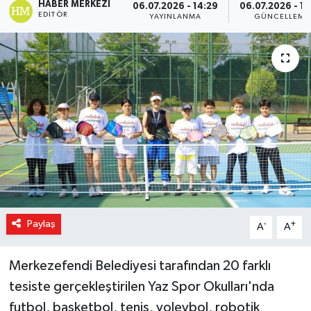
HABER MERKEZI
06.07.2026 - 14:29
06.07.2026 - 14
EDITÖR
YAYINLANMA
GÜNCELLEME
Magazin
Özel Haber
Sağlık
Siyaset
Son Dakika
Spor
Paylaş
-
+
A
A
Merkezefendi Belediyesi tarafından 20 farklı
tesiste gerçekleştirilen Yaz Spor Okulları'nda
futbol, basketbol, tenis, voleybol, robotik