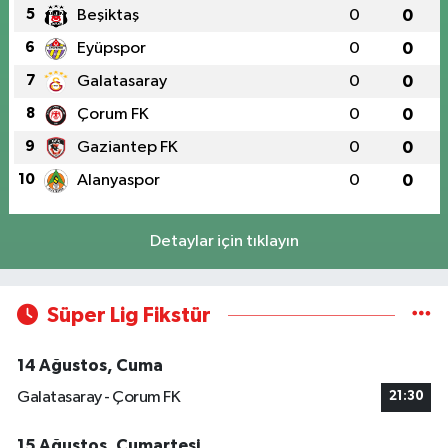
5
Beşiktaş
0
0
6
Eyüpspor
0
0
7
Galatasaray
0
0
8
Çorum FK
0
0
9
Gaziantep FK
0
0
10
Alanyaspor
0
0
Detaylar için tıklayın
Süper Lig Fikstür
14 Ağustos, Cuma
Galatasaray - Çorum FK
21:30
15 Ağustos, Cumartesi