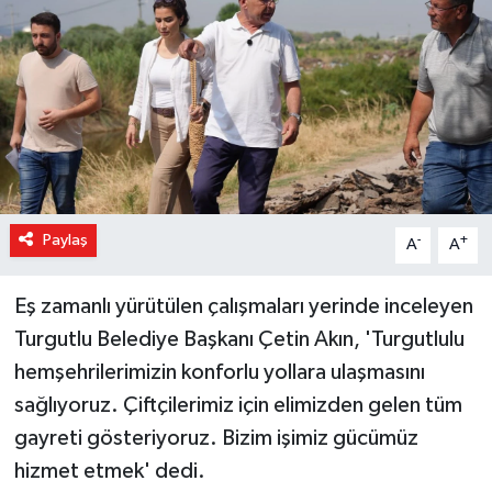
Magazin
Özel Haber
Sağlık
Siyaset
Paylaş
-
+
A
A
Son Dakika
Eş zamanlı yürütülen çalışmaları yerinde inceleyen
Spor
Turgutlu Belediye Başkanı Çetin Akın, 'Turgutlulu
hemşehrilerimizin konforlu yollara ulaşmasını
sağlıyoruz. Çiftçilerimiz için elimizden gelen tüm
gayreti gösteriyoruz. Bizim işimiz gücümüz
hizmet etmek' dedi.