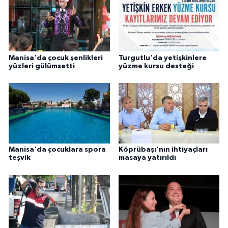
Manisa'da çocuk şenlikleri
Turgutlu'da yetişkinlere
yüzleri gülümsetti
yüzme kursu desteği
Manisa'da çocuklara spora
Köprübaşı'nın ihtiyaçları
teşvik
masaya yatırıldı