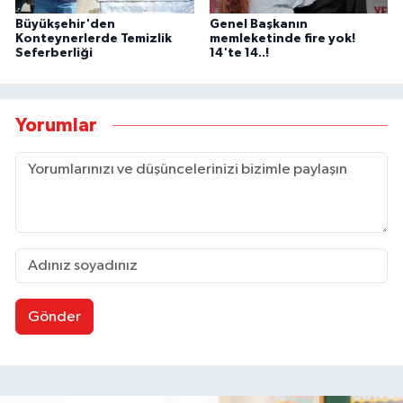
Büyükşehir'den
Genel Başkanın
Konteynerlerde Temizlik
memleketinde fire yok!
Seferberliği
14'te 14..!
Yorumlar
Gönder