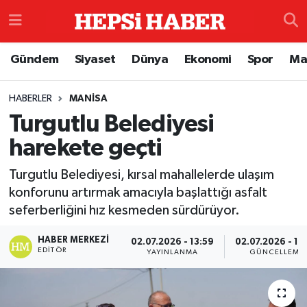
Astroloji
İstanbul Nöbetçi Eczaneler
Gündem
Siyaset
Dünya
Ekonomi
Spor
Ma
Biyografi
İstanbul Hava Durumu
HABERLER
MANISA
Turgutlu Belediyesi
Çevre
İzmir Namaz Vakitleri
harekete geçti
Dünya
İstanbul Trafik Yoğunluk Haritası
Turgutlu Belediyesi, kırsal mahallelerde ulaşım
Eğitim
Süper Lig Puan Durumu ve Fikstür
konforunu artırmak amacıyla başlattığı asfalt
seferberliğini hız kesmeden sürdürüyor.
Ekonomi
Tüm Manşetler
HABER MERKEZI
02.07.2026 - 13:59
02.07.2026 - 14
EDITÖR
YAYINLANMA
GÜNCELLEME
Genel
Son Dakika Haberleri
Gündem
Haber Arşivi