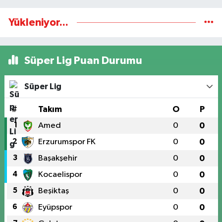
Yükleniyor...
Süper Lig Puan Durumu
Süper Lig
#
Takım
O
P
1
Amed
0
0
2
Erzurumspor FK
0
0
3
Başakşehir
0
0
4
Kocaelispor
0
0
5
Beşiktaş
0
0
6
Eyüpspor
0
0