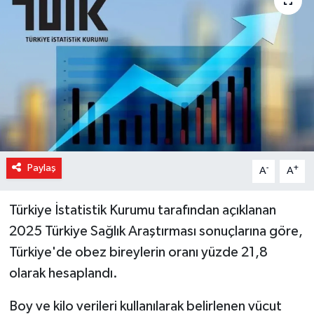
Magazin
Özel Haber
Sağlık
Siyaset
Son Dakika
Paylaş
-
+
A
A
Spor
Türkiye İstatistik Kurumu tarafından açıklanan
2025 Türkiye Sağlık Araştırması sonuçlarına göre,
Türkiye'de obez bireylerin oranı yüzde 21,8
olarak hesaplandı.
Boy ve kilo verileri kullanılarak belirlenen vücut