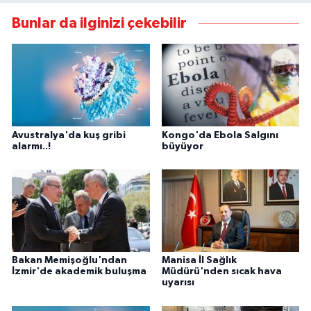
Bunlar da ilginizi çekebilir
Avustralya'da kuş gribi
Kongo'da Ebola Salgını
alarmı..!
büyüyor
Bakan Memişoğlu'ndan
Manisa İl Sağlık
İzmir'de akademik buluşma
Müdürü'nden sıcak hava
uyarısı