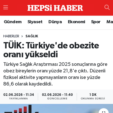
Astroloji
İstanbul Nöbetçi Eczaneler
Gündem
Siyaset
Dünya
Ekonomi
Spor
Ma
Biyografi
İstanbul Hava Durumu
HABERLER
SAĞLIK
TÜİK: Türkiye'de obezite
Çevre
İzmir Namaz Vakitleri
oranı yükseldi
Dünya
İstanbul Trafik Yoğunluk Haritası
Türkiye Sağlık Araştırması 2025 sonuçlarına göre
Eğitim
Süper Lig Puan Durumu ve Fikstür
obez bireylerin oranı yüzde 21,8'e çıktı. Düzenli
fiziksel aktivite yapmayanların oranı ise yüzde
Ekonomi
Tüm Manşetler
86,6 olarak kaydedildi.
02.06.2026 - 11:34
02.06.2026 - 11:40
1 DK
Genel
Son Dakika Haberleri
YAYINLANMA
GÜNCELLEME
OKUNMA SÜRESI
Gündem
Haber Arşivi