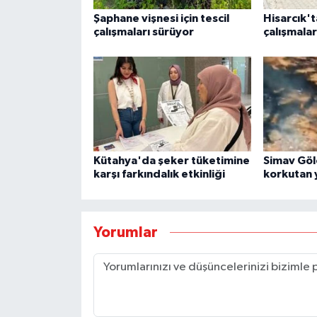
Şaphane vişnesi için tescil
Hisarcık'
çalışmaları sürüyor
çalışmala
Kütahya'da şeker tüketimine
Simav Göl
karşı farkındalık etkinliği
korkutan 
Yorumlar