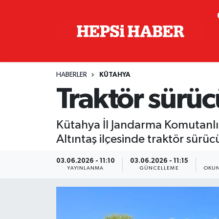
Astroloji
İstanbul Nöbetçi Eczaneler
Biyografi
İstanbul Hava Durumu
HABERLER
KÜTAHYA
Çevre
İzmir Namaz Vakitleri
Traktör sürücü
Dünya
İstanbul Trafik Yoğunluk Haritası
Kütahya İl Jandarma Komutanlığ
Eğitim
Süper Lig Puan Durumu ve Fikstür
Altıntaş ilçesinde traktör sürücü
Ekonomi
Tüm Manşetler
03.06.2026 - 11:10
03.06.2026 - 11:15
YAYINLANMA
GÜNCELLEME
OKUN
Genel
Son Dakika Haberleri
Gündem
Haber Arşivi