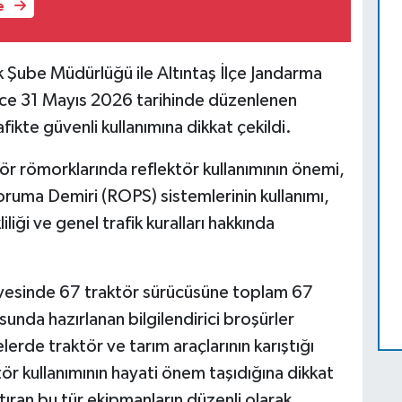
e
k Şube Müdürlüğü ile Altıntaş İlçe Jandarma
ince 31 Mayıs 2026 tarihinde düzenlenen
rafikte güvenli kullanımına dikkat çekildi.
ör römorklarında reflektör kullanımının önemi,
ruma Demiri (ROPS) sistemlerinin kullanımı,
iği ve genel trafik kuralları hakkında
çevesinde 67 traktör sürücüsüne toplam 67
sunda hazırlanan bilgilendirici broşürler
gelerde traktör ve tarım araçlarının karıştığı
tör kullanımının hayati önem taşıdığına dikkat
ıran bu tür ekipmanların düzenli olarak