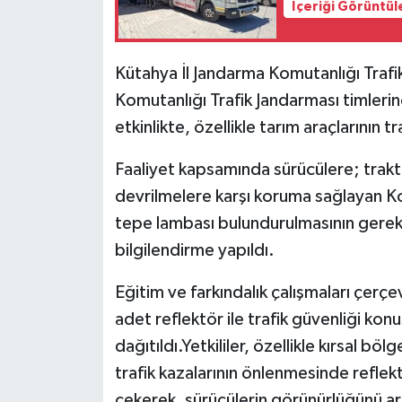
İçeriği Görüntül
Kütahya İl Jandarma Komutanlığı Trafi
Komutanlığı Trafik Jandarması timler
etkinlikte, özellikle tarım araçlarının t
Faaliyet kapsamında sürücülere; trakt
devrilmelere karşı koruma sağlayan Ko
tepe lambası bulundurulmasının gereklil
bilgilendirme yapıldı.
Eğitim ve farkındalık çalışmaları çer
adet reflektör ile trafik güvenliği konu
dağıtıldı.Yetkililer, özellikle kırsal böl
trafik kazalarının önlenmesinde reflek
çekerek, sürücülerin görünürlüğünü art