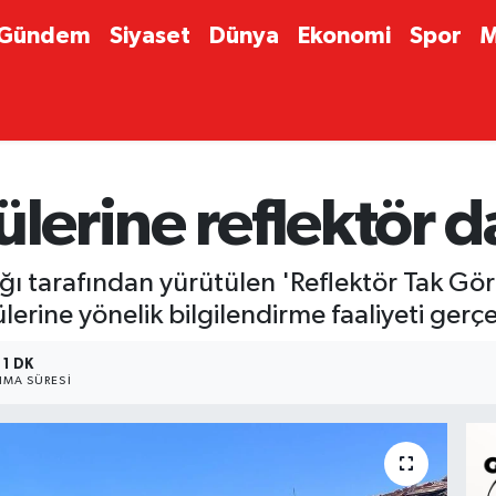
Gündem
Siyaset
Dünya
Ekonomi
Spor
M
lerine reflektör da
ı tarafından yürütülen 'Reflektör Tak Gö
lerine yönelik bilgilendirme faaliyeti gerçek
1 DK
MA SÜRESI