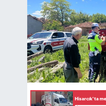
Magazin
Özel Haber
Sağlık
Siyaset
Son Dakika
Spor
Hisarcık'ta me