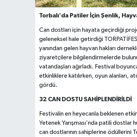
Torbalı'da Patiler İçin Şenlik, Hay
Can dostları için hayata geçirdiği proj
geleneksel hale getirdiği TORPATİFEST,
yanından gelen hayvan hakları dernekler
ziyaretçilere bilgilendirmelerde bul
vatandaşları ağırladı. Festival boyunca
etkinliklere katılırken, oyun alanları, a
gördü.
32 CAN DOSTU SAHİPLENDİRİLDİ
Festivalin en heyecanla beklenen etkinl
Yetenek Yarışması'nda patili dostlar h
can dostlarının sahiplerine ödüllerini