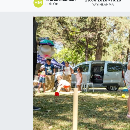
29.06.2026 - 10:29
EDITÖR
YAYINLANMA
Magazin
Özel Haber
Sağlık
Siyaset
Son Dakika
Spor