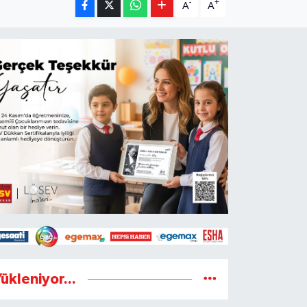
-
+
A
A
ükleniyor...