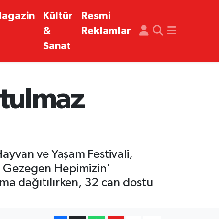
agazin
Kültür
Resmi
&
Reklamlar
Sanat
nutulmaz
Hayvan ve Yaşam Festivali,
u Gezegen Hepimizin'
ma dağıtılırken, 32 can dostu