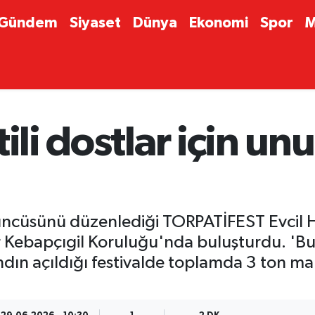
Gündem
Siyaset
Dünya
Ekonomi
Spor
M
tili dostlar için u
üçüncüsünü düzenlediği TORPATİFEST Evcil 
r Kebapçıgil Koruluğu'nda buluşturdu. 'B
ndın açıldığı festivalde toplamda 3 ton ma