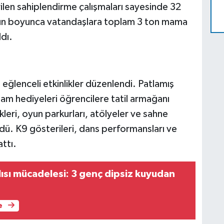
ilen sahiplendirme çalışmaları sayesinde 32
 gün boyunca vatandaşlara toplam 3 ton mama
ldı.
 eğlenceli etkinlikler düzenlendi. Patlamış
dam hediyeleri öğrencilere tatil armağanı
kleri, oyun parkurları, atölyeler ve sahne
dü. K9 gösterileri, dans performansları ve
ttı.
sı mücadelesi: 3 genç dipsiz kuyudan
e