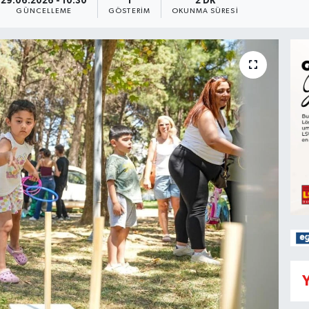
29.06.2026 - 10:30
1
2 DK
GÜNCELLEME
GÖSTERIM
OKUNMA SÜRESI
Y