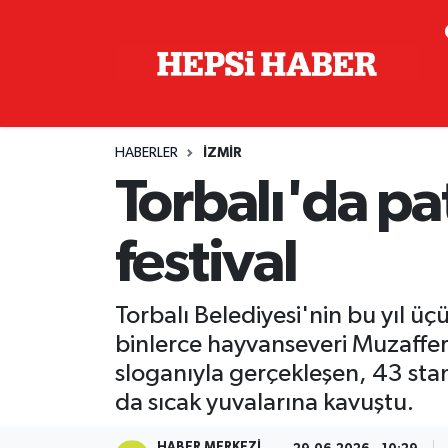
Astroloji
İstanbul Nöbetçi Eczaneler
Biyografi
İstanbul Hava Durumu
HABERLER
İZMIR
Çevre
İzmir Namaz Vakitleri
Torbalı'da pa
Dünya
İstanbul Trafik Yoğunluk Haritası
festival
Eğitim
Süper Lig Puan Durumu ve Fikstür
Torbalı Belediyesi'nin bu yıl 
Ekonomi
Tüm Manşetler
binlerce hayvanseveri Muzaffe
sloganıyla gerçekleşen, 43 sta
Genel
Son Dakika Haberleri
da sıcak yuvalarına kavuştu.
Gündem
Haber Arşivi
HABER MERKEZI