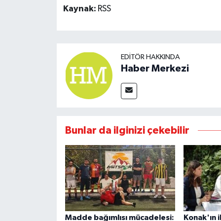
Kaynak:
RSS
EDITÖR HAKKINDA
Haber Merkezi
Bunlar da ilginizi çekebilir
Madde bağımlısı mücadelesi:
Konak'ın i