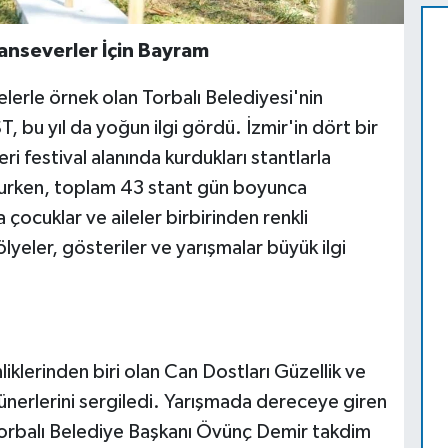
vanseverler İçin Bayram
elerle örnek olan Torbalı Belediyesi'nin
 bu yıl da yoğun ilgi gördü. İzmir'in dört bir
i festival alanında kurdukları stantlarla
unurken, toplam 43 stant gün boyunca
 çocuklar ve aileler birbirinden renkli
tölyeler, gösteriler ve yarışmalar büyük ilgi
iklerinden biri olan Can Dostları Güzellik ve
ünerlerini sergiledi. Yarışmada dereceye giren
 Torbalı Belediye Başkanı Övünç Demir takdim