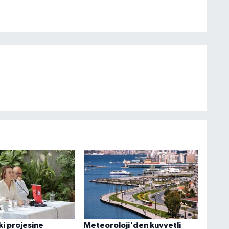
ki projesine
Meteoroloji'den kuvvetli