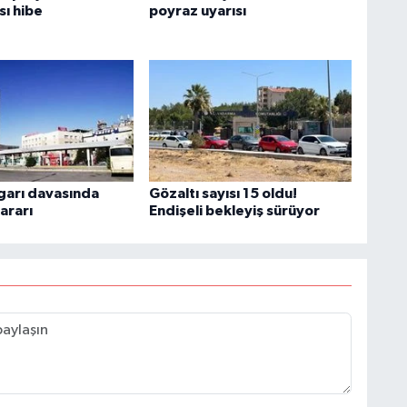
sı hibe
poyraz uyarısı
garı davasında
Gözaltı sayısı 15 oldu!
ararı
Endişeli bekleyiş sürüyor