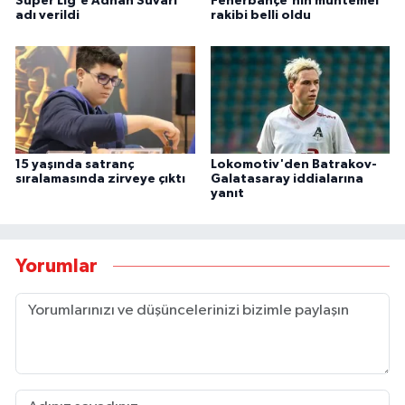
Süper Lig'e Adnan Süvari
Fenerbahçe'nin muhtemel
adı verildi
rakibi belli oldu
15 yaşında satranç
Lokomotiv'den Batrakov-
sıralamasında zirveye çıktı
Galatasaray iddialarına
yanıt
Yorumlar