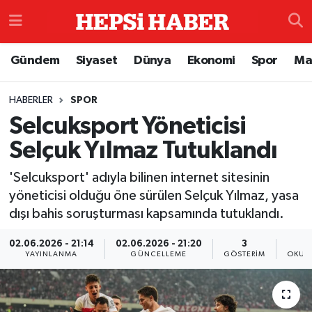
Astroloji
İstanbul Nöbetçi Eczaneler
Gündem
Siyaset
Dünya
Ekonomi
Spor
Ma
Biyografi
İstanbul Hava Durumu
HABERLER
SPOR
Selcuksport Yöneticisi
Çevre
İzmir Namaz Vakitleri
Selçuk Yılmaz Tutuklandı
Dünya
İstanbul Trafik Yoğunluk Haritası
'Selcuksport' adıyla bilinen internet sitesinin
Eğitim
Süper Lig Puan Durumu ve Fikstür
yöneticisi olduğu öne sürülen Selçuk Yılmaz, yasa
dışı bahis soruşturması kapsamında tutuklandı.
Ekonomi
Tüm Manşetler
02.06.2026 - 21:14
02.06.2026 - 21:20
3
YAYINLANMA
GÜNCELLEME
GÖSTERIM
OKUN
Genel
Son Dakika Haberleri
Gündem
Haber Arşivi