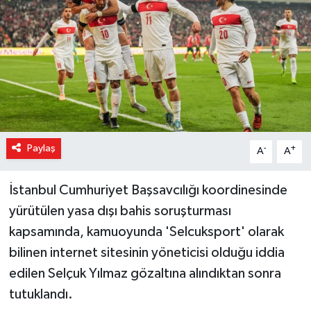
Magazin
Özel Haber
Sağlık
Siyaset
Paylaş
-
+
A
A
Son Dakika
İstanbul Cumhuriyet Başsavcılığı koordinesinde
Spor
yürütülen yasa dışı bahis soruşturması
kapsamında, kamuoyunda 'Selcuksport' olarak
bilinen internet sitesinin yöneticisi olduğu iddia
edilen Selçuk Yılmaz gözaltına alındıktan sonra
tutuklandı.