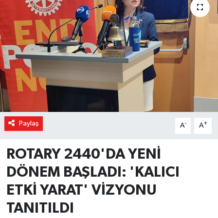
Magazin
Özel Haber
Sağlık
Siyaset
Son Dakika
Paylaş
-
+
A
A
Spor
ROTARY 2440'DA YENİ
DÖNEM BAŞLADI: 'KALICI
ETKİ YARAT' VİZYONU
TANITILDI