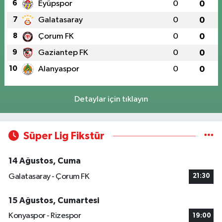
6
Eyüpspor
0
0
7
Galatasaray
0
0
8
Çorum FK
0
0
9
Gaziantep FK
0
0
10
Alanyaspor
0
0
Detaylar için tıklayın
Süper Lig Fikstür
14 Ağustos, Cuma
Galatasaray - Çorum FK
21:30
15 Ağustos, Cumartesi
Konyaspor - Rizespor
19:00