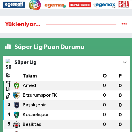
Yükleniyor...
Süper Lig Puan Durumu
Süper Lig
#
Takım
O
P
1
Amed
0
0
2
Erzurumspor FK
0
0
3
Başakşehir
0
0
4
Kocaelispor
0
0
5
Beşiktaş
0
0