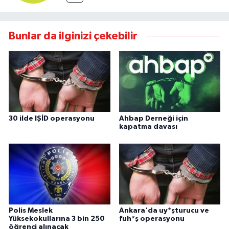
Bunlar da ilginizi çekebilir
30 ilde IŞİD operasyonu
Ahbap Derneği için
kapatma davası
Polis Meslek
Ankara'da uy*şturucu ve
Yüksekokullarına 3 bin 250
fuh*ş operasyonu
öğrenci alınacak