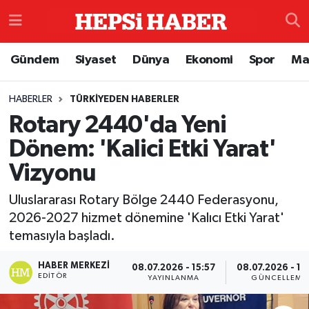
Astroloji
İstanbul Nöbetçi Eczaneler
Gündem
Siyaset
Dünya
Ekonomi
Spor
Ma
Biyografi
İstanbul Hava Durumu
HABERLER
TÜRKIYEDEN HABERLER
Rotary 2440'da Yeni
Çevre
İzmir Namaz Vakitleri
Dönem: 'Kalici Etki Yarat'
Dünya
İstanbul Trafik Yoğunluk Haritası
Vizyonu
Eğitim
Süper Lig Puan Durumu ve Fikstür
Uluslararası Rotary Bölge 2440 Federasyonu,
2026-2027 hizmet dönemine 'Kalıcı Etki Yarat'
Ekonomi
Tüm Manşetler
temasıyla başladı.
Genel
Son Dakika Haberleri
HABER MERKEZI
08.07.2026 - 15:57
08.07.2026 - 16
EDITÖR
YAYINLANMA
GÜNCELLEME
Gündem
Haber Arşivi