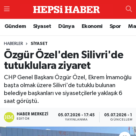
Astroloji
İstanbul Nöbetçi Eczaneler
Gündem
Siyaset
Dünya
Ekonomi
Spor
Ma
Biyografi
İstanbul Hava Durumu
HABERLER
SIYASET
Özgür Özel'den Silivri'de
Çevre
İzmir Namaz Vakitleri
tutuklulara ziyaret
Dünya
İstanbul Trafik Yoğunluk Haritası
CHP Genel Başkanı Özgür Özel, Ekrem İmamoğlu
Eğitim
Süper Lig Puan Durumu ve Fikstür
başta olmak üzere Silivri'de tutuklu bulunan
belediye başkanları ve siyasetçilerle yaklaşık 6
Ekonomi
Tüm Manşetler
saat görüştü.
HABER MERKEZI
05.07.2026 - 17:45
05.07.2026 - 17
Genel
Son Dakika Haberleri
EDITÖR
YAYINLANMA
GÜNCELLEME
Gündem
Haber Arşivi