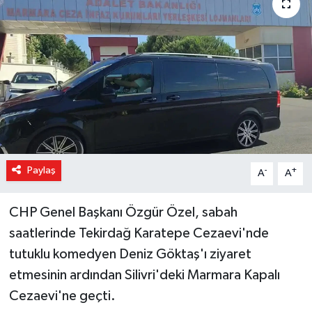
Magazin
Özel Haber
Sağlık
Siyaset
Son Dakika
Paylaş
-
+
A
A
Spor
CHP Genel Başkanı Özgür Özel, sabah
saatlerinde Tekirdağ Karatepe Cezaevi'nde
tutuklu komedyen Deniz Göktaş'ı ziyaret
etmesinin ardından Silivri'deki Marmara Kapalı
Cezaevi'ne geçti.