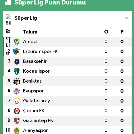
Süper Lig Puan Durumu
Süper Lig
#
Takım
O
P
1
Amed
0
0
2
Erzurumspor FK
0
0
3
Başakşehir
0
0
4
Kocaelispor
0
0
5
Beşiktaş
0
0
6
Eyüpspor
0
0
7
Galatasaray
0
0
8
Çorum FK
0
0
9
Gaziantep FK
0
0
10
Alanyaspor
0
0