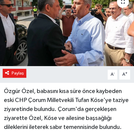
Magazin
Özel Haber
Sağlık
Siyaset
Son Dakika
Paylaş
-
+
A
A
Spor
Özgür Özel, babasını kısa süre önce kaybeden
eski CHP Çorum Milletvekili Tufan Köse'ye taziye
ziyaretinde bulundu. Çorum'da gerçekleşen
ziyarette Özel, Köse ve ailesine başsağlığı
dileklerini ileterek sabır temennisinde bulundu.