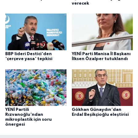
verecek
BBP lideri Destici'den
YENİ Parti Manisa İl Başkanı
'çerçeve yasa' tepkisi
İlksen Özalper tutuklandı
YENİ Partili
Gökhan Günaydın'dan
Rızvanoğlu'ndan
Erdal Beşikçioğlu eleştirisi
mikroplastik için soru
önergesi