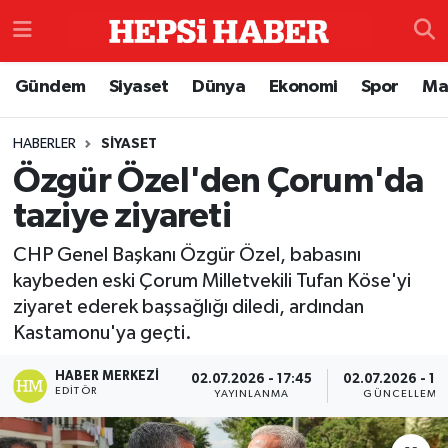
Astroloji
İstanbul Nöbetçi Eczaneler
Gündem
Siyaset
Dünya
Ekonomi
Spor
Ma
Biyografi
İstanbul Hava Durumu
HABERLER
SIYASET
Özgür Özel'den Çorum'da
Çevre
İzmir Namaz Vakitleri
taziye ziyareti
Dünya
İstanbul Trafik Yoğunluk Haritası
CHP Genel Başkanı Özgür Özel, babasını
Eğitim
Süper Lig Puan Durumu ve Fikstür
kaybeden eski Çorum Milletvekili Tufan Köse'yi
ziyaret ederek başsağlığı diledi, ardından
Ekonomi
Tüm Manşetler
Kastamonu'ya geçti.
HABER MERKEZI
02.07.2026 - 17:45
02.07.2026 - 18
Genel
Son Dakika Haberleri
EDITÖR
YAYINLANMA
GÜNCELLEME
Gündem
Haber Arşivi