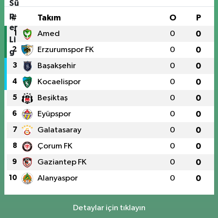
#
Takım
O
P
1
Amed
0
0
2
Erzurumspor FK
0
0
3
Başakşehir
0
0
4
Kocaelispor
0
0
5
Beşiktaş
0
0
6
Eyüpspor
0
0
7
Galatasaray
0
0
8
Çorum FK
0
0
9
Gaziantep FK
0
0
10
Alanyaspor
0
0
Detaylar için tıklayın