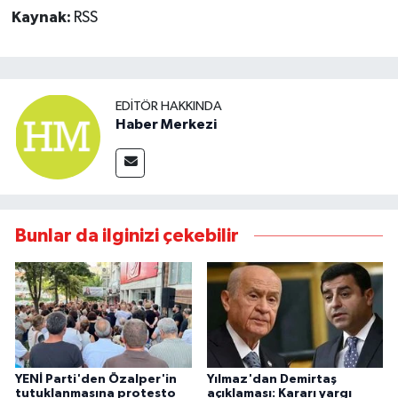
Kaynak:
RSS
EDITÖR HAKKINDA
Haber Merkezi
Bunlar da ilginizi çekebilir
YENİ Parti'den Özalper'in
Yılmaz'dan Demirtaş
tutuklanmasına protesto
açıklaması: Kararı yargı