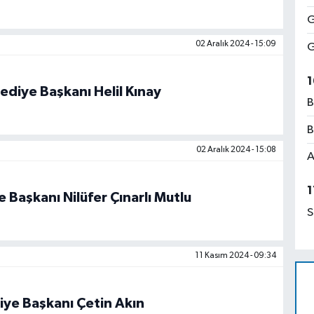
G
02 Aralık 2024 - 15:09
G
1
ediye Başkanı Helil Kınay
B
B
02 Aralık 2024 - 15:08
A
1
 Başkanı Nilüfer Çınarlı Mutlu
S
11 Kasım 2024 - 09:34
iye Başkanı Çetin Akın