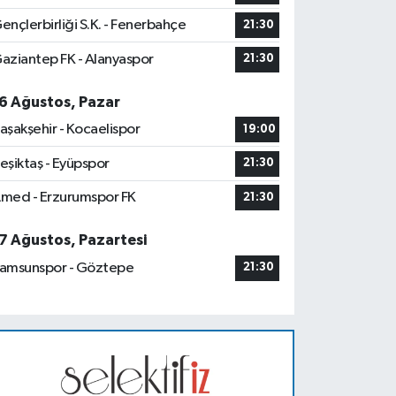
ençlerbirliği S.K. - Fenerbahçe
21:30
aziantep FK - Alanyaspor
21:30
6 Ağustos, Pazar
aşakşehir - Kocaelispor
19:00
eşiktaş - Eyüpspor
21:30
med - Erzurumspor FK
21:30
7 Ağustos, Pazartesi
amsunspor - Göztepe
21:30