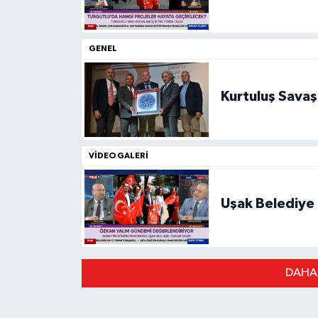
GENEL
Kurtuluş Savaşı
VIDEO GALERI
Uşak Belediye
DAHA