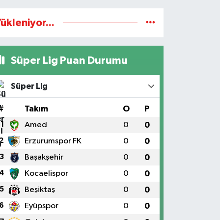
ükleniyor...
Süper Lig Puan Durumu
Süper Lig
#
Takım
O
P
1
Amed
0
0
2
Erzurumspor FK
0
0
3
Başakşehir
0
0
4
Kocaelispor
0
0
5
Beşiktaş
0
0
6
Eyüpspor
0
0