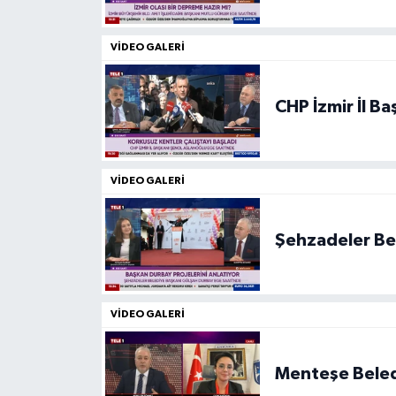
Magazin
VIDEO GALERI
Özel Haber
CHP İzmir İl B
Sağlık
Siyaset
VIDEO GALERI
Son Dakika
Şehzadeler Be
Spor
VIDEO GALERI
Menteşe Beled