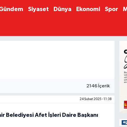
Gündem
Siyaset
Dünya
Ekonomi
Spor
M
2146 İçerik
24 Şubat 2025 - 11:38
r Belediyesi Afet İşleri Daire Başkanı