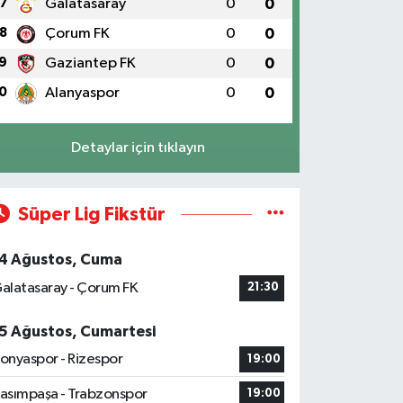
7
Galatasaray
0
0
8
Çorum FK
0
0
9
Gaziantep FK
0
0
0
Alanyaspor
0
0
Detaylar için tıklayın
Süper Lig Fikstür
4 Ağustos, Cuma
alatasaray - Çorum FK
21:30
5 Ağustos, Cumartesi
onyaspor - Rizespor
19:00
asımpaşa - Trabzonspor
19:00