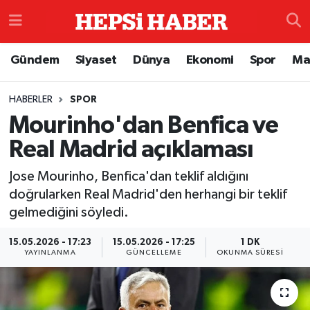
Astroloji
İstanbul Nöbetçi Eczaneler
Gündem
Siyaset
Dünya
Ekonomi
Spor
Ma
Biyografi
İstanbul Hava Durumu
HABERLER
SPOR
Mourinho'dan Benfica ve
Çevre
İzmir Namaz Vakitleri
Real Madrid açıklaması
Dünya
İstanbul Trafik Yoğunluk Haritası
Jose Mourinho, Benfica'dan teklif aldığını
Eğitim
Süper Lig Puan Durumu ve Fikstür
doğrularken Real Madrid'den herhangi bir teklif
gelmediğini söyledi.
Ekonomi
Tüm Manşetler
15.05.2026 - 17:23
15.05.2026 - 17:25
1 DK
YAYINLANMA
GÜNCELLEME
OKUNMA SÜRESI
Genel
Son Dakika Haberleri
Gündem
Haber Arşivi