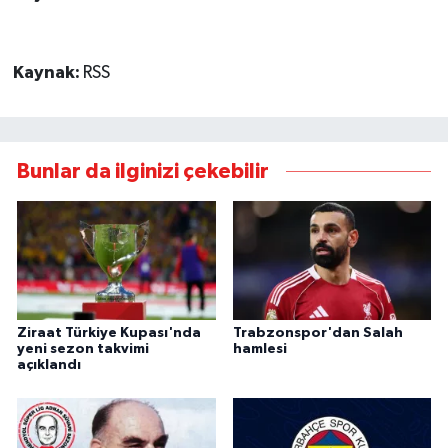
Kaynak:
RSS
Bunlar da ilginizi çekebilir
Ziraat Türkiye Kupası'nda
Trabzonspor'dan Salah
yeni sezon takvimi
hamlesi
açıklandı