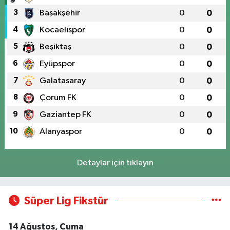
3
Başakşehir
0
0
4
Kocaelispor
0
0
5
Beşiktaş
0
0
6
Eyüpspor
0
0
7
Galatasaray
0
0
8
Çorum FK
0
0
9
Gaziantep FK
0
0
10
Alanyaspor
0
0
Detaylar için tıklayın
Süper Lig Fikstür
14 Ağustos, Cuma