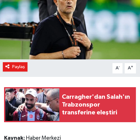
Magazin
Özel Haber
Sağlık
Siyaset
Paylaş
-
+
A
A
Son Dakika
Spor
Carragher'dan Salah'ın
Trabzonspor
transferine eleştiri
Kaynak:
Haber Merkezi