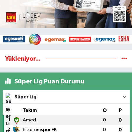
Yükleniyor...
Süper Lig Puan Durumu
Süper Lig
#
Takım
O
P
1
Amed
0
0
2
Erzurumspor FK
0
0