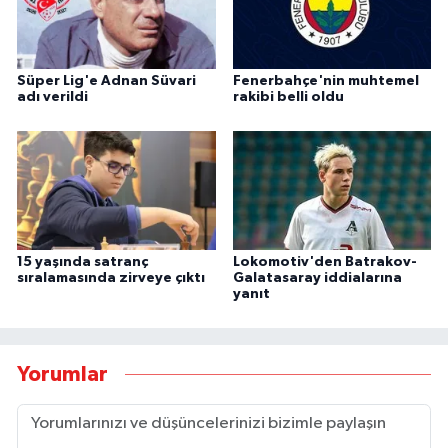
Süper Lig'e Adnan Süvari
Fenerbahçe'nin muhtemel
adı verildi
rakibi belli oldu
15 yaşında satranç
Lokomotiv'den Batrakov-
sıralamasında zirveye çıktı
Galatasaray iddialarına
yanıt
Yorumlar