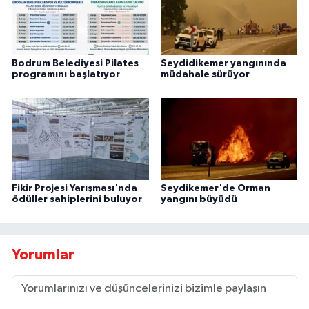
Bodrum Belediyesi Pilates
Seydidikemer yangınında
programını başlatıyor
müdahale sürüyor
Fikir Projesi Yarışması'nda
Seydikemer'de Orman
ödüller sahiplerini buluyor
yangını büyüdü
Yorumlar