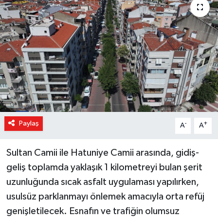
Magazin
Özel Haber
Sağlık
Siyaset
Son Dakika
Paylaş
-
+
A
A
Spor
Sultan Camii ile Hatuniye Camii arasında, gidiş-
geliş toplamda yaklaşık 1 kilometreyi bulan şerit
uzunluğunda sıcak asfalt uygulaması yapılırken,
usulsüz parklanmayı önlemek amacıyla orta refüj
genişletilecek. Esnafın ve trafiğin olumsuz