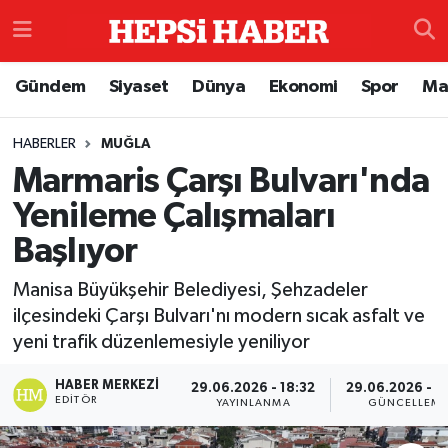
Astroloji
İstanbul Nöbetçi Eczaneler
Gündem
Siyaset
Dünya
Ekonomi
Spor
Ma
Biyografi
İstanbul Hava Durumu
HABERLER
MUĞLA
Marmaris Çarşı Bulvarı'nda
Çevre
İzmir Namaz Vakitleri
Yenileme Çalışmaları
Dünya
İstanbul Trafik Yoğunluk Haritası
Başlıyor
Eğitim
Süper Lig Puan Durumu ve Fikstür
Manisa Büyükşehir Belediyesi, Şehzadeler
ilçesindeki Çarşı Bulvarı'nı modern sıcak asfalt ve
Ekonomi
Tüm Manşetler
yeni trafik düzenlemesiyle yeniliyor
Genel
Son Dakika Haberleri
HABER MERKEZI
29.06.2026 - 18:32
29.06.2026 - 1
EDITÖR
YAYINLANMA
GÜNCELLEM
Gündem
Haber Arşivi