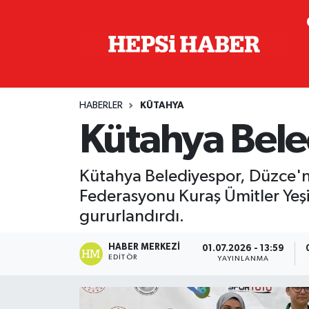
Astroloji
İstanbul Nöbetçi Eczaneler
Biyografi
İstanbul Hava Durumu
HABERLER
KÜTAHYA
Çevre
İzmir Namaz Vakitleri
Kütahya Bele
Dünya
İstanbul Trafik Yoğunluk Haritası
Kütahya Belediyespor, Düzce'n
Eğitim
Süper Lig Puan Durumu ve Fikstür
Federasyonu Kuraş Ümitler Yeşi
gururlandırdı.
Ekonomi
Tüm Manşetler
HABER MERKEZI
01.07.2026 - 13:59
EDITÖR
YAYINLANMA
Genel
Son Dakika Haberleri
Gündem
Haber Arşivi