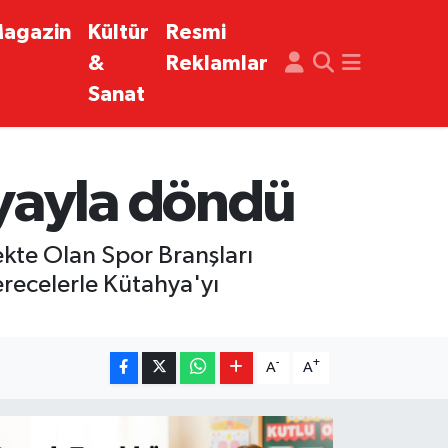
agazin
Kültür
Resmi
&
Reklamlar
Sanat
yayla döndü
kte Olan Spor Branşları
erecelerle Kütahya'yı
-
+
A
A