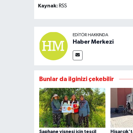
Kaynak:
RSS
EDITÖR HAKKINDA
Haber Merkezi
Bunlar da ilginizi çekebilir
Şaphane vişnesi için tescil
Hisarcık'