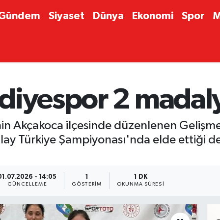
Gündem
Siyaset
Dünya
Ekonomi
Spor
M
diyespor 2 madal
in Akçakoca ilçesinde düzenlenen Gelişme
lay Türkiye Şampiyonası'nda elde ettiği d
01.07.2026 - 14:05
1
1 DK
GÜNCELLEME
GÖSTERIM
OKUNMA SÜRESI