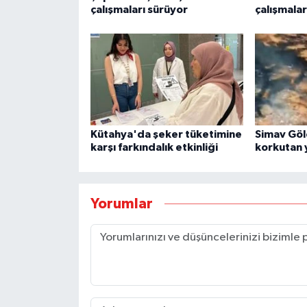
çalışmaları sürüyor
çalışmala
Kütahya'da şeker tüketimine
Simav Göl
karşı farkındalık etkinliği
korkutan 
Yorumlar