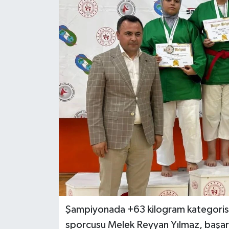
Magazin
Özel Haber
Sağlık
Siyaset
Son Dakika
Spor
Şampiyonada +63 kilogram kategoris
sporcusu Melek Reyyan Yılmaz, başarıl