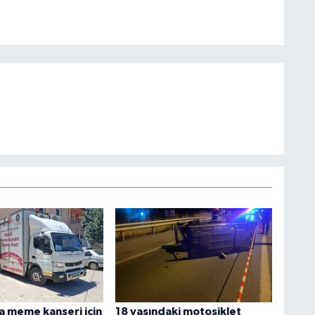
ta meme kanseri için
18 yaşındaki motosiklet