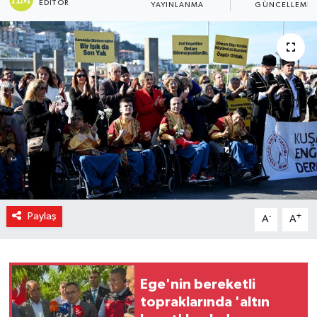
EDITÖR
YAYINLANMA
GÜNCELLEME
Magazin
Özel Haber
Sağlık
Siyaset
Son Dakika
Spor
Paylaş
-
+
A
A
Ege'nin bereketli
topraklarında 'altın