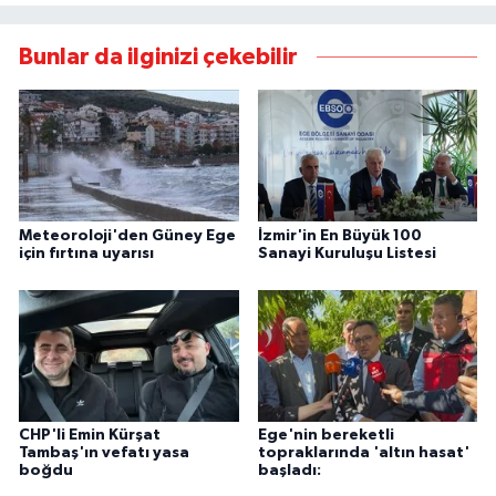
Bunlar da ilginizi çekebilir
Meteoroloji'den Güney Ege
İzmir'in En Büyük 100
için fırtına uyarısı
Sanayi Kuruluşu Listesi
CHP'li Emin Kürşat
Ege'nin bereketli
Tambaş'ın vefatı yasa
topraklarında 'altın hasat'
boğdu
başladı: