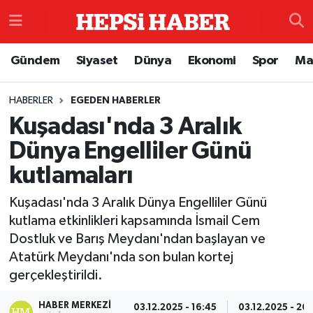
Astroloji
İstanbul Nöbetçi Eczaneler
Gündem
Siyaset
Dünya
Ekonomi
Spor
Ma
Biyografi
İstanbul Hava Durumu
HABERLER
EGEDEN HABERLER
Kuşadası'nda 3 Aralık
Çevre
İzmir Namaz Vakitleri
Dünya Engelliler Günü
Dünya
İstanbul Trafik Yoğunluk Haritası
kutlamaları
Eğitim
Süper Lig Puan Durumu ve Fikstür
Kuşadası'nda 3 Aralık Dünya Engelliler Günü
kutlama etkinlikleri kapsamında İsmail Cem
Ekonomi
Tüm Manşetler
Dostluk ve Barış Meydanı'ndan başlayan ve
Atatürk Meydanı'nda son bulan kortej
Genel
Son Dakika Haberleri
gerçekleştirildi.
Gündem
Haber Arşivi
HABER MERKEZI
03.12.2025 - 16:45
03.12.2025 - 20: