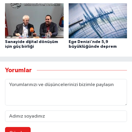
Sanayide dijital dönüşüm
Ege Denizi'nde 5,9
için güç birliği
büyüklüğünde deprem
Yorumlar