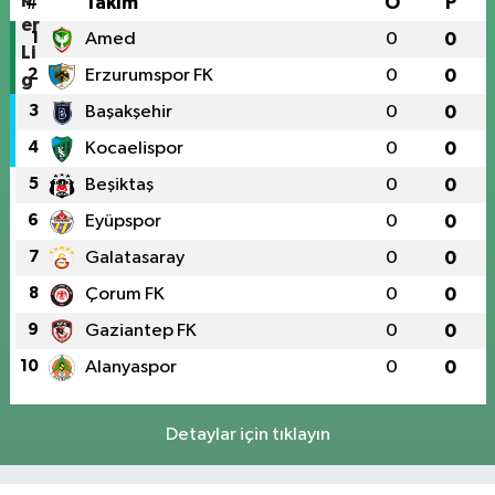
#
Takım
O
P
1
Amed
0
0
2
Erzurumspor FK
0
0
3
Başakşehir
0
0
4
Kocaelispor
0
0
5
Beşiktaş
0
0
6
Eyüpspor
0
0
7
Galatasaray
0
0
8
Çorum FK
0
0
9
Gaziantep FK
0
0
10
Alanyaspor
0
0
Detaylar için tıklayın