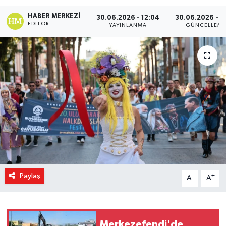
HABER MERKEZI
Magazin
30.06.2026 - 12:04
30.06.2026 - 1
EDITÖR
YAYINLANMA
GÜNCELLEM
Özel Haber
Sağlık
Siyaset
Son Dakika
Spor
Paylaş
-
+
A
A
Merkezefendi'de