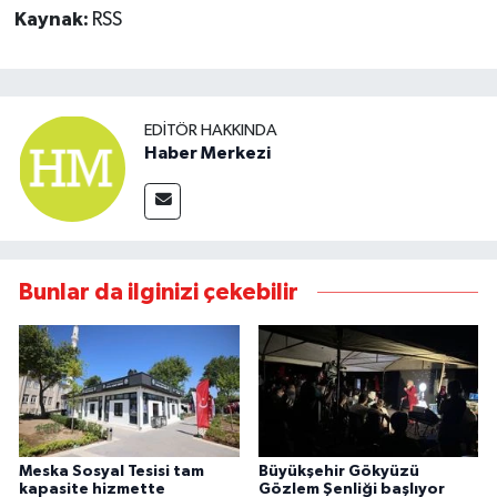
Kaynak:
RSS
EDITÖR HAKKINDA
Haber Merkezi
Bunlar da ilginizi çekebilir
Meska Sosyal Tesisi tam
Büyükşehir Gökyüzü
kapasite hizmette
Gözlem Şenliği başlıyor