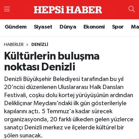
Astroloji
İstanbul Nöbetçi Eczaneler
Gündem
Siyaset
Dünya
Ekonomi
Spor
Ma
Biyografi
İstanbul Hava Durumu
HABERLER
DENIZLI
Kültürlerin buluşma
Çevre
İzmir Namaz Vakitleri
noktası Denizli
Dünya
İstanbul Trafik Yoğunluk Haritası
Denizli Büyükşehir Belediyesi tarafından bu yıl
Eğitim
Süper Lig Puan Durumu ve Fikstür
20'ncisi düzenlenen Uluslararası Halk Dansları
Festivali, coşku dolu kortej yürüyüşünün ardından
Ekonomi
Tüm Manşetler
Delikliçınar Meydanı'ndaki ilk gün gösterileriyle
kapılarını açtı. 5 Temmuz'a kadar sürecek
Genel
Son Dakika Haberleri
organizasyonda, 20 farklı ülkeden gelen yüzlerce
sanatçı Denizli merkez ve ilçelerde kültürel bir
Gündem
Haber Arşivi
şölen sunacak.