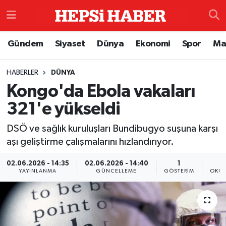
Astroloji
İstanbul Nöbetçi Eczaneler
Gündem
Siyaset
Dünya
Ekonomi
Spor
Ma
Biyografi
İstanbul Hava Durumu
HABERLER
DÜNYA
Kongo'da Ebola vakaları
Çevre
İzmir Namaz Vakitleri
321'e yükseldi
Dünya
İstanbul Trafik Yoğunluk Haritası
DSÖ ve sağlık kuruluşları Bundibugyo suşuna karşı
Eğitim
Süper Lig Puan Durumu ve Fikstür
aşı geliştirme çalışmalarını hızlandırıyor.
02.06.2026 - 14:35
02.06.2026 - 14:40
1
Ekonomi
Tüm Manşetler
YAYINLANMA
GÜNCELLEME
GÖSTERIM
OKUN
Genel
Son Dakika Haberleri
Gündem
Haber Arşivi