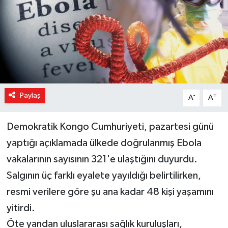
Magazin
Özel Haber
Sağlık
Siyaset
Paylaş
-
+
A
A
Son Dakika
Demokratik Kongo Cumhuriyeti, pazartesi günü
yaptığı açıklamada ülkede doğrulanmış Ebola
Spor
vakalarının sayısının 321'e ulaştığını duyurdu.
Salgının üç farklı eyalete yayıldığı belirtilirken,
resmi verilere göre şu ana kadar 48 kişi yaşamını
yitirdi.
Öte yandan uluslararası sağlık kuruluşları,