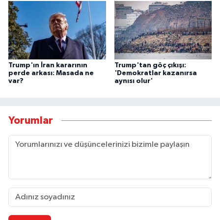
Trump'ın İran kararının
Trump'tan göç çıkışı:
perde arkası: Masada ne
'Demokratlar kazanırsa
var?
aynısı olur'
Yorumlar