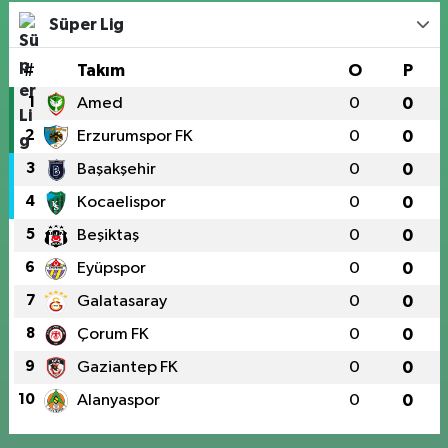
Süper Lig
#
Takım
O
P
1
Amed
0
0
2
Erzurumspor FK
0
0
3
Başakşehir
0
0
4
Kocaelispor
0
0
5
Beşiktaş
0
0
6
Eyüpspor
0
0
7
Galatasaray
0
0
8
Çorum FK
0
0
9
Gaziantep FK
0
0
10
Alanyaspor
0
0