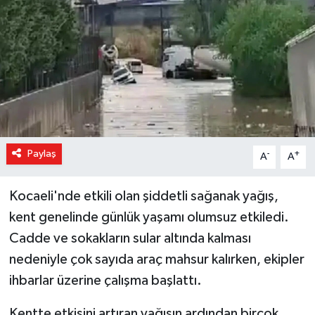
Magazin
Özel Haber
Sağlık
Siyaset
Paylaş
-
+
A
A
Son Dakika
Kocaeli'nde etkili olan şiddetli sağanak yağış,
Spor
kent genelinde günlük yaşamı olumsuz etkiledi.
Cadde ve sokakların sular altında kalması
nedeniyle çok sayıda araç mahsur kalırken, ekipler
ihbarlar üzerine çalışma başlattı.
Kentte etkisini artıran yağışın ardından birçok