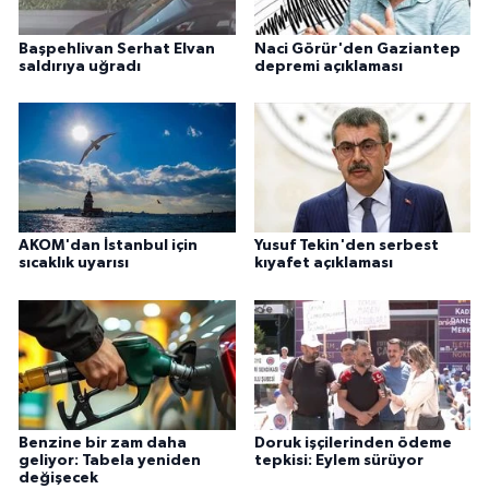
Başpehlivan Serhat Elvan
Naci Görür'den Gaziantep
saldırıya uğradı
depremi açıklaması
AKOM'dan İstanbul için
Yusuf Tekin'den serbest
sıcaklık uyarısı
kıyafet açıklaması
Benzine bir zam daha
Doruk işçilerinden ödeme
geliyor: Tabela yeniden
tepkisi: Eylem sürüyor
değişecek