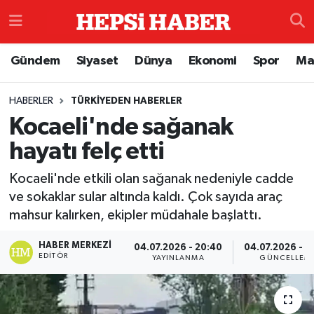
Astroloji
İstanbul Nöbetçi Eczaneler
Gündem
Siyaset
Dünya
Ekonomi
Spor
Ma
Biyografi
İstanbul Hava Durumu
HABERLER
TÜRKIYEDEN HABERLER
Kocaeli'nde sağanak
Çevre
İzmir Namaz Vakitleri
hayatı felç etti
Dünya
İstanbul Trafik Yoğunluk Haritası
Kocaeli'nde etkili olan sağanak nedeniyle cadde
Eğitim
Süper Lig Puan Durumu ve Fikstür
ve sokaklar sular altında kaldı. Çok sayıda araç
mahsur kalırken, ekipler müdahale başlattı.
Ekonomi
Tüm Manşetler
HABER MERKEZI
04.07.2026 - 20:40
04.07.2026 - 2
EDITÖR
YAYINLANMA
GÜNCELLEM
Genel
Son Dakika Haberleri
Gündem
Haber Arşivi