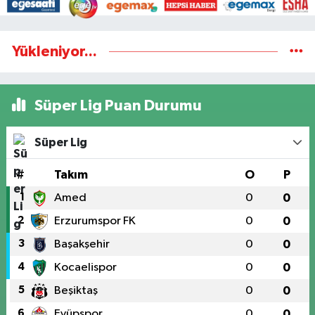
Yükleniyor...
Süper Lig Puan Durumu
Süper Lig
#
Takım
O
P
1
Amed
0
0
2
Erzurumspor FK
0
0
3
Başakşehir
0
0
4
Kocaelispor
0
0
5
Beşiktaş
0
0
6
Eyüpspor
0
0