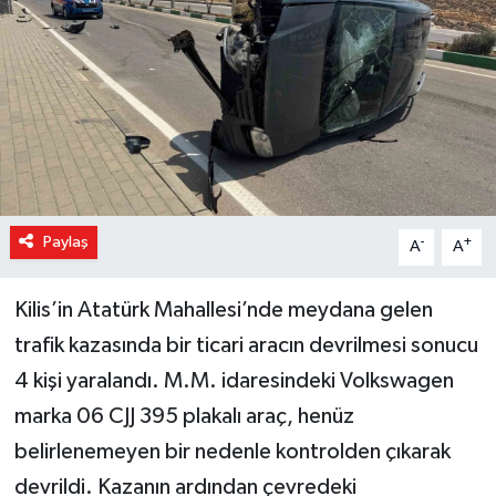
Magazin
Özel Haber
Sağlık
Siyaset
Paylaş
-
+
A
A
Son Dakika
Kilis’in Atatürk Mahallesi’nde meydana gelen
Spor
trafik kazasında bir ticari aracın devrilmesi sonucu
4 kişi yaralandı. M.M. idaresindeki Volkswagen
marka 06 CJJ 395 plakalı araç, henüz
belirlenemeyen bir nedenle kontrolden çıkarak
devrildi. Kazanın ardından çevredeki