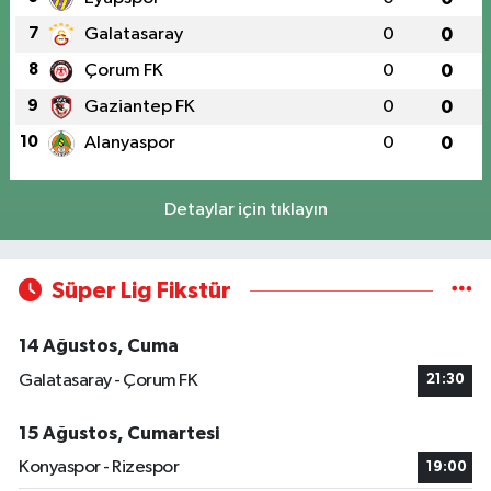
7
Galatasaray
0
0
8
Çorum FK
0
0
9
Gaziantep FK
0
0
10
Alanyaspor
0
0
Detaylar için tıklayın
Süper Lig Fikstür
14 Ağustos, Cuma
Galatasaray - Çorum FK
21:30
15 Ağustos, Cumartesi
Konyaspor - Rizespor
19:00