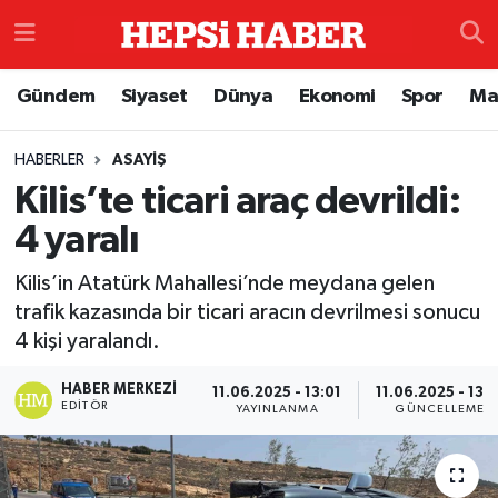
Astroloji
İstanbul Nöbetçi Eczaneler
Gündem
Siyaset
Dünya
Ekonomi
Spor
Ma
Biyografi
İstanbul Hava Durumu
HABERLER
ASAYIŞ
Kilis’te ticari araç devrildi:
Çevre
İzmir Namaz Vakitleri
4 yaralı
Dünya
İstanbul Trafik Yoğunluk Haritası
Kilis’in Atatürk Mahallesi’nde meydana gelen
Eğitim
Süper Lig Puan Durumu ve Fikstür
trafik kazasında bir ticari aracın devrilmesi sonucu
4 kişi yaralandı.
Ekonomi
Tüm Manşetler
HABER MERKEZI
11.06.2025 - 13:01
11.06.2025 - 13:1
EDITÖR
YAYINLANMA
GÜNCELLEME
Genel
Son Dakika Haberleri
Gündem
Haber Arşivi