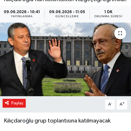
Magazin
09.06.2026 - 10:41
09.06.2026 - 11:05
1 DK
YAYINLANMA
GÜNCELLEME
OKUNMA SÜRESI
Özel Haber
Sağlık
Siyaset
Son Dakika
Spor
Paylaş
-
+
A
A
Kılıçdaroğlu grup toplantısına katılmayacak