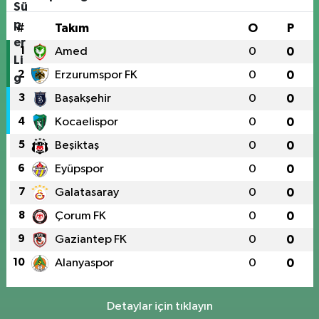
#
Takım
O
P
1
Amed
0
0
2
Erzurumspor FK
0
0
3
Başakşehir
0
0
4
Kocaelispor
0
0
5
Beşiktaş
0
0
6
Eyüpspor
0
0
7
Galatasaray
0
0
8
Çorum FK
0
0
9
Gaziantep FK
0
0
10
Alanyaspor
0
0
Detaylar için tıklayın