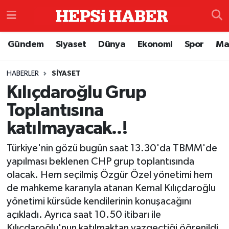
Astroloji
İstanbul Nöbetçi Eczaneler
Gündem
Siyaset
Dünya
Ekonomi
Spor
Ma
Biyografi
İstanbul Hava Durumu
HABERLER
SIYASET
Kılıçdaroğlu Grup
Çevre
İzmir Namaz Vakitleri
Toplantısına
Dünya
İstanbul Trafik Yoğunluk Haritası
katılmayacak..!
Eğitim
Süper Lig Puan Durumu ve Fikstür
Türkiye'nin gözü bugün saat 13.30'da TBMM'de
yapılması beklenen CHP grup toplantısında
Ekonomi
Tüm Manşetler
olacak. Hem seçilmiş Özgür Özel yönetimi hem
de mahkeme kararıyla atanan Kemal Kılıçdaroğlu
Genel
Son Dakika Haberleri
yönetimi kürsüde kendilerinin konuşacağını
açıkladı. Ayrıca saat 10.50 itibarı ile
Gündem
Haber Arşivi
Kılıçdaroğlu'nun katılmaktan vazgeçtiği öğrenildi.