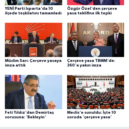
YENİ Parti Isparta'da 10
Özgür Özel'den çerçeve
ilçede teşkilatını tamamladı
yasa teklifine ilk tepki
Müslim Sarı: Çerçeve yasaya
Çerçeve yasa TBMM'de:
imza attık
360'a yakın imza
Feti Yıldız'dan Demirtaş
Meclis'e sunuldu: İşte 10
sorusuna: 'Bekleyin'
soruda 'çerçeve yasa'