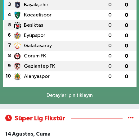
3
Başakşehir
0
0
4
Kocaelispor
0
0
5
Beşiktaş
0
0
6
Eyüpspor
0
0
7
Galatasaray
0
0
8
Çorum FK
0
0
9
Gaziantep FK
0
0
10
Alanyaspor
0
0
Detaylar için tıklayın
Süper Lig Fikstür
14 Ağustos, Cuma