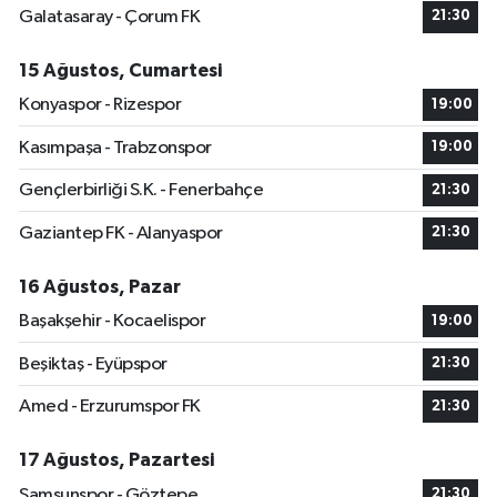
Galatasaray - Çorum FK
21:30
15 Ağustos, Cumartesi
Konyaspor - Rizespor
19:00
Kasımpaşa - Trabzonspor
19:00
Gençlerbirliği S.K. - Fenerbahçe
21:30
Gaziantep FK - Alanyaspor
21:30
16 Ağustos, Pazar
Başakşehir - Kocaelispor
19:00
Beşiktaş - Eyüpspor
21:30
Amed - Erzurumspor FK
21:30
17 Ağustos, Pazartesi
Samsunspor - Göztepe
21:30