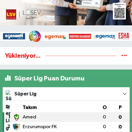
Yükleniyor...
Süper Lig Puan Durumu
Süper Lig
#
Takım
O
P
1
Amed
0
0
2
Erzurumspor FK
0
0