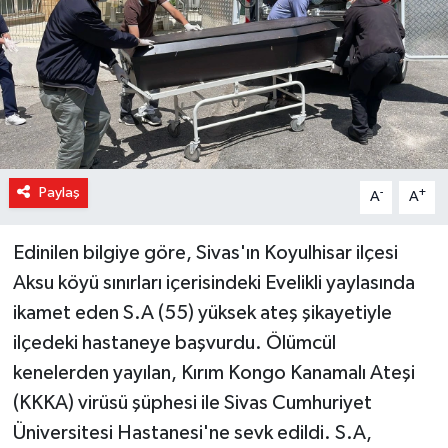
Magazin
Özel Haber
Sağlık
Siyaset
Paylaş
-
+
A
A
Son Dakika
Edinilen bilgiye göre, Sivas'ın Koyulhisar ilçesi
Aksu köyü sınırları içerisindeki Evelikli yaylasında
Spor
ikamet eden S.A (55) yüksek ateş şikayetiyle
ilçedeki hastaneye başvurdu. Ölümcül
kenelerden yayılan, Kırım Kongo Kanamalı Ateşi
(KKKA) virüsü şüphesi ile Sivas Cumhuriyet
Üniversitesi Hastanesi'ne sevk edildi. S.A,