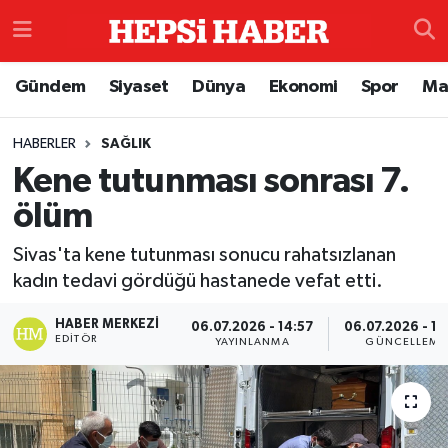
Astroloji
İstanbul Nöbetçi Eczaneler
Gündem
Siyaset
Dünya
Ekonomi
Spor
Ma
Biyografi
İstanbul Hava Durumu
HABERLER
SAĞLIK
Kene tutunması sonrası 7.
Çevre
İzmir Namaz Vakitleri
ölüm
Dünya
İstanbul Trafik Yoğunluk Haritası
Sivas'ta kene tutunması sonucu rahatsızlanan
Eğitim
Süper Lig Puan Durumu ve Fikstür
kadın tedavi gördüğü hastanede vefat etti.
HABER MERKEZI
06.07.2026 - 14:57
06.07.2026 - 15
Ekonomi
Tüm Manşetler
EDITÖR
YAYINLANMA
GÜNCELLEME
Genel
Son Dakika Haberleri
Gündem
Haber Arşivi