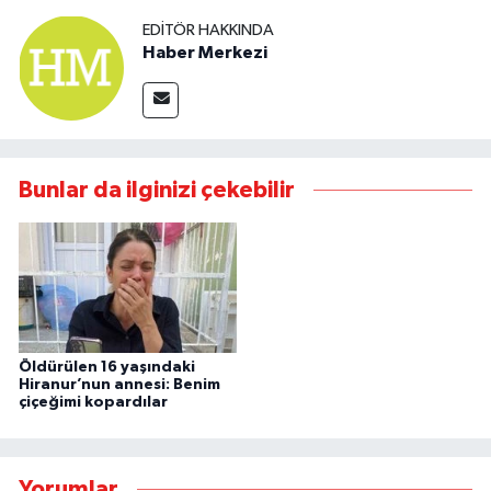
EDITÖR HAKKINDA
Haber Merkezi
Bunlar da ilginizi çekebilir
Öldürülen 16 yaşındaki
Hiranur’nun annesi: Benim
çiçeğimi kopardılar
Yorumlar