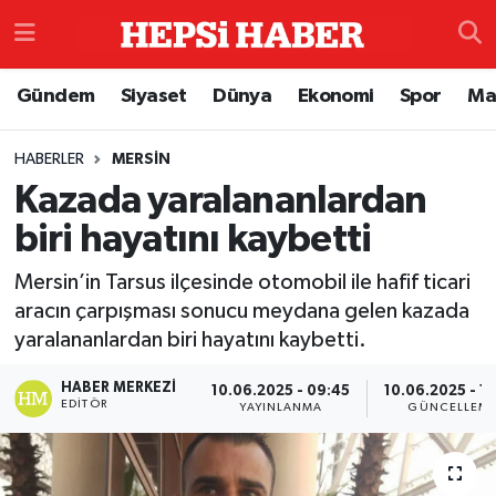
Astroloji
İstanbul Nöbetçi Eczaneler
Gündem
Siyaset
Dünya
Ekonomi
Spor
Ma
Biyografi
İstanbul Hava Durumu
HABERLER
MERSIN
Kazada yaralananlardan
Çevre
İzmir Namaz Vakitleri
biri hayatını kaybetti
Dünya
İstanbul Trafik Yoğunluk Haritası
Mersin’in Tarsus ilçesinde otomobil ile hafif ticari
Eğitim
Süper Lig Puan Durumu ve Fikstür
aracın çarpışması sonucu meydana gelen kazada
yaralananlardan biri hayatını kaybetti.
Ekonomi
Tüm Manşetler
HABER MERKEZI
10.06.2025 - 09:45
10.06.2025 - 1
EDITÖR
YAYINLANMA
GÜNCELLEM
Genel
Son Dakika Haberleri
Gündem
Haber Arşivi