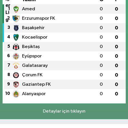
1
Amed
0
0
2
Erzurumspor FK
0
0
3
Başakşehir
0
0
4
Kocaelispor
0
0
5
Beşiktaş
0
0
6
Eyüpspor
0
0
7
Galatasaray
0
0
8
Çorum FK
0
0
9
Gaziantep FK
0
0
10
Alanyaspor
0
0
Detaylar için tıklayın