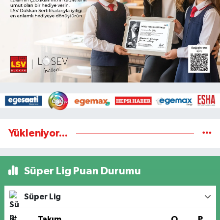
Yükleniyor...
Süper Lig Puan Durumu
Süper Lig
#
Takım
O
P