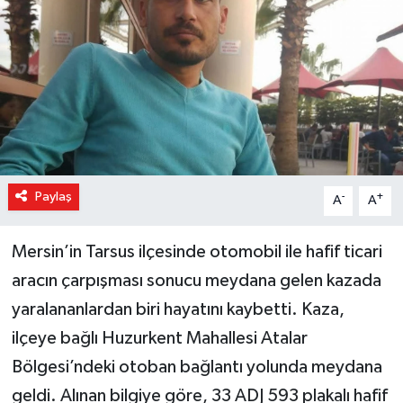
Magazin
Özel Haber
Sağlık
Siyaset
Paylaş
-
+
A
A
Son Dakika
Mersin’in Tarsus ilçesinde otomobil ile hafif ticari
Spor
aracın çarpışması sonucu meydana gelen kazada
yaralananlardan biri hayatını kaybetti. Kaza,
ilçeye bağlı Huzurkent Mahallesi Atalar
Bölgesi’ndeki otoban bağlantı yolunda meydana
geldi. Alınan bilgiye göre, 33 ADJ 593 plakalı hafif