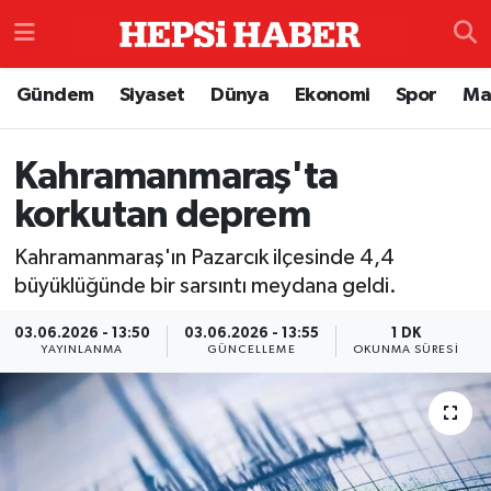
Astroloji
İstanbul Nöbetçi Eczaneler
Gündem
Siyaset
Dünya
Ekonomi
Spor
Ma
Biyografi
İstanbul Hava Durumu
Kahramanmaraş'ta
Çevre
İzmir Namaz Vakitleri
korkutan deprem
Dünya
İstanbul Trafik Yoğunluk Haritası
Kahramanmaraş'ın Pazarcık ilçesinde 4,4
büyüklüğünde bir sarsıntı meydana geldi.
Eğitim
Süper Lig Puan Durumu ve Fikstür
03.06.2026 - 13:50
03.06.2026 - 13:55
1 DK
YAYINLANMA
GÜNCELLEME
OKUNMA SÜRESI
Ekonomi
Tüm Manşetler
Genel
Son Dakika Haberleri
Gündem
Haber Arşivi