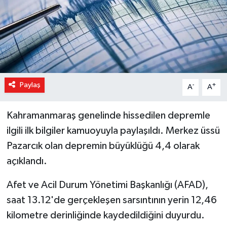
Magazin
Özel Haber
Sağlık
Paylaş
-
+
A
A
Siyaset
Kahramanmaraş genelinde hissedilen depremle
Son Dakika
ilgili ilk bilgiler kamuoyuyla paylaşıldı. Merkez üssü
Pazarcık olan depremin büyüklüğü 4,4 olarak
Spor
açıklandı.
Afet ve Acil Durum Yönetimi Başkanlığı (AFAD),
saat 13.12'de gerçekleşen sarsıntının yerin 12,46
kilometre derinliğinde kaydedildiğini duyurdu.