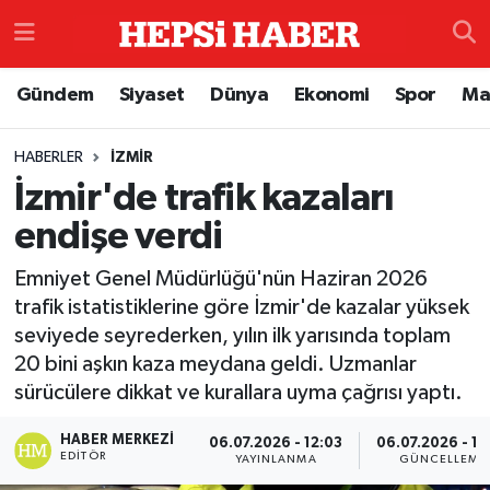
Astroloji
İstanbul Nöbetçi Eczaneler
Gündem
Siyaset
Dünya
Ekonomi
Spor
Ma
Biyografi
İstanbul Hava Durumu
HABERLER
İZMIR
İzmir'de trafik kazaları
Çevre
İzmir Namaz Vakitleri
endişe verdi
Dünya
İstanbul Trafik Yoğunluk Haritası
Emniyet Genel Müdürlüğü'nün Haziran 2026
Eğitim
Süper Lig Puan Durumu ve Fikstür
trafik istatistiklerine göre İzmir'de kazalar yüksek
seviyede seyrederken, yılın ilk yarısında toplam
Ekonomi
Tüm Manşetler
20 bini aşkın kaza meydana geldi. Uzmanlar
sürücülere dikkat ve kurallara uyma çağrısı yaptı.
Genel
Son Dakika Haberleri
HABER MERKEZI
06.07.2026 - 12:03
06.07.2026 - 12
EDITÖR
YAYINLANMA
GÜNCELLEME
Gündem
Haber Arşivi