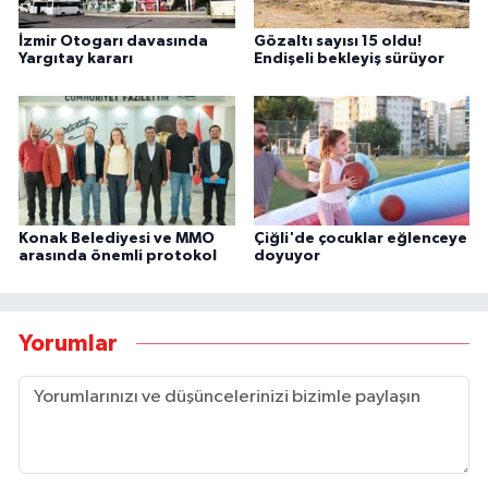
İzmir Otogarı davasında
Gözaltı sayısı 15 oldu!
Yargıtay kararı
Endişeli bekleyiş sürüyor
Konak Belediyesi ve MMO
Çiğli'de çocuklar eğlenceye
arasında önemli protokol
doyuyor
Yorumlar