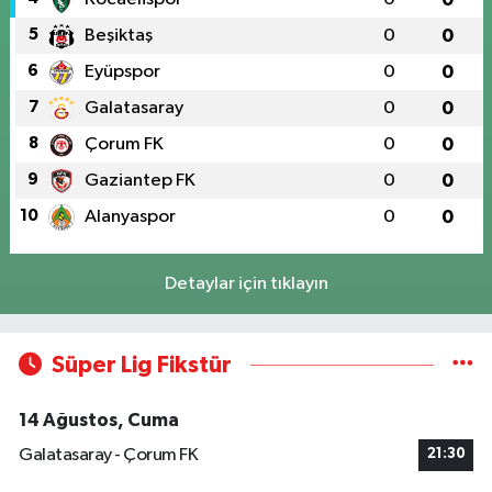
5
Beşiktaş
0
0
6
Eyüpspor
0
0
7
Galatasaray
0
0
8
Çorum FK
0
0
9
Gaziantep FK
0
0
10
Alanyaspor
0
0
Detaylar için tıklayın
Süper Lig Fikstür
14 Ağustos, Cuma
Galatasaray - Çorum FK
21:30