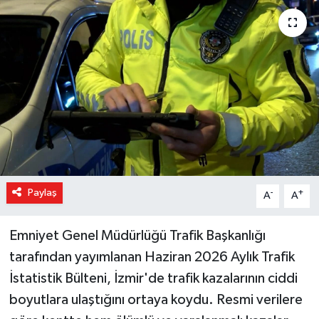
Magazin
Özel Haber
Sağlık
Siyaset
Son Dakika
Paylaş
-
+
A
A
Spor
Emniyet Genel Müdürlüğü Trafik Başkanlığı
tarafından yayımlanan Haziran 2026 Aylık Trafik
İstatistik Bülteni, İzmir'de trafik kazalarının ciddi
boyutlara ulaştığını ortaya koydu. Resmi verilere