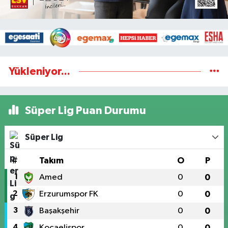
Yükleniyor...
Süper Lig Puan Durumu
Süper Lig
#
Takım
O
P
1
Amed
0
0
2
Erzurumspor FK
0
0
3
Başakşehir
0
0
4
Kocaelispor
0
0