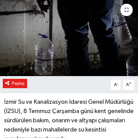
Magazin
Özel Haber
Sağlık
Siyaset
Son Dakika
Paylaş
-
+
A
A
Spor
İzmir Su ve Kanalizasyon İdaresi Genel Müdürlüğü
(İZSU), 8 Temmuz Çarşamba günü kent genelinde
sürdürülen bakım, onarım ve altyapı çalışmaları
nedeniyle bazı mahallelerde su kesintisi