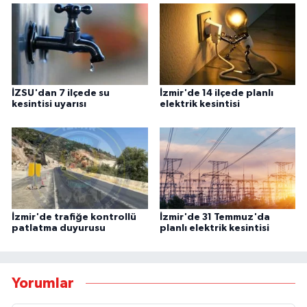
İZSU'dan 7 ilçede su
İzmir'de 14 ilçede planlı
kesintisi uyarısı
elektrik kesintisi
İzmir'de trafiğe kontrollü
İzmir'de 31 Temmuz'da
patlatma duyurusu
planlı elektrik kesintisi
Yorumlar