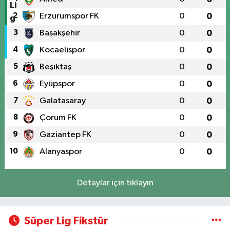
2
Erzurumspor FK
0
0
3
Başakşehir
0
0
4
Kocaelispor
0
0
5
Beşiktaş
0
0
6
Eyüpspor
0
0
7
Galatasaray
0
0
8
Çorum FK
0
0
9
Gaziantep FK
0
0
10
Alanyaspor
0
0
Detaylar için tıklayın
Süper Lig Fikstür