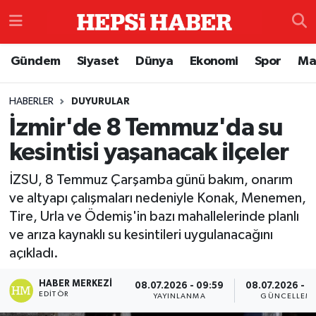
Astroloji
İstanbul Nöbetçi Eczaneler
Gündem
Siyaset
Dünya
Ekonomi
Spor
Ma
Biyografi
İstanbul Hava Durumu
HABERLER
DUYURULAR
İzmir'de 8 Temmuz'da su
Çevre
İzmir Namaz Vakitleri
kesintisi yaşanacak ilçeler
Dünya
İstanbul Trafik Yoğunluk Haritası
İZSU, 8 Temmuz Çarşamba günü bakım, onarım
Eğitim
Süper Lig Puan Durumu ve Fikstür
ve altyapı çalışmaları nedeniyle Konak, Menemen,
Tire, Urla ve Ödemiş'in bazı mahallelerinde planlı
Ekonomi
Tüm Manşetler
ve arıza kaynaklı su kesintileri uygulanacağını
açıkladı.
Genel
Son Dakika Haberleri
HABER MERKEZI
08.07.2026 - 09:59
08.07.2026 - 1
EDITÖR
YAYINLANMA
GÜNCELLEM
Gündem
Haber Arşivi