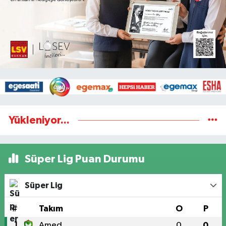
Yükleniyor...
Süper Lig Puan Durumu
Süper Lig
#
Takım
O
P
1
Amed
0
0