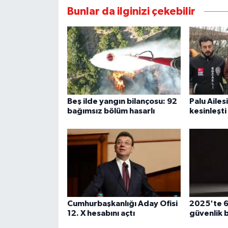
Bunlar da ilginizi çekebilir
Beş ilde yangın bilançosu: 92
Palu Ailes
bağımsız bölüm hasarlı
kesinleşti
Cumhurbaşkanlığı Aday Ofisi
2025'te 6
12. X hesabını açtı
güvenlik b