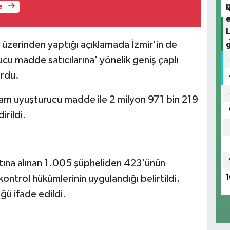
e
ı üzerinden yaptığı açıklamada İzmir'in de
cu madde satıcılarına' yönelik geniş çaplı
urdu.
m uyuşturucu madde ile 2 milyon 971 bin 219
irildi.
tına alınan 1.005 şüpheliden 423'ünün
1
 kontrol hükümlerinin uygulandığı belirtildi.
üğü ifade edildi.