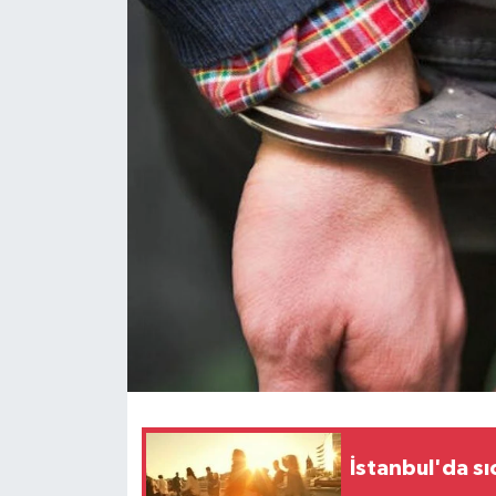
Magazin
Özel Haber
Sağlık
Siyaset
Son Dakika
Spor
İstanbul'da sı