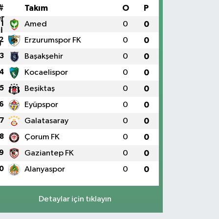
#
Takım
O
P
1
Amed
0
0
2
Erzurumspor FK
0
0
3
Başakşehir
0
0
4
Kocaelispor
0
0
5
Beşiktaş
0
0
6
Eyüpspor
0
0
7
Galatasaray
0
0
8
Çorum FK
0
0
9
Gaziantep FK
0
0
0
Alanyaspor
0
0
Detaylar için tıklayın