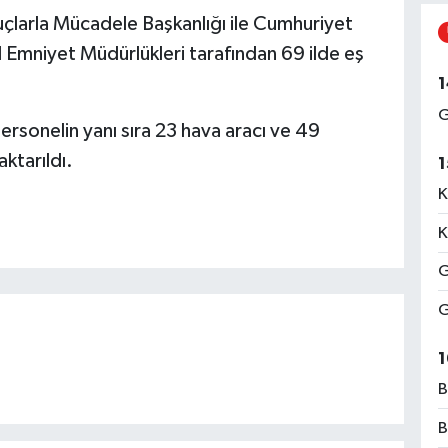
larla Mücadele Başkanlığı ile Cumhuriyet
l Emniyet Müdürlükleri tarafından 69 ilde eş
1
G
sonelin yanı sıra 23 hava aracı ve 49
ktarıldı.
1
K
K
G
G
1
B
B