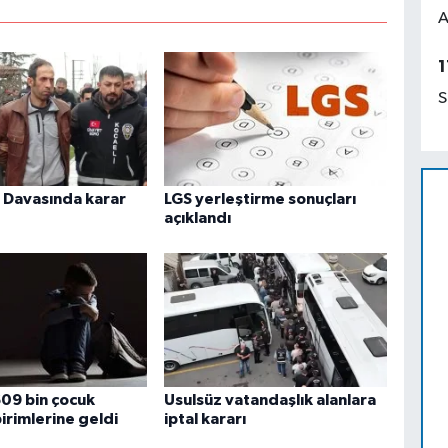
A
1
S
i Davasında karar
LGS yerleştirme sonuçları
açıklandı
09 bin çocuk
Usulsüz vatandaşlık alanlara
irimlerine geldi
iptal kararı