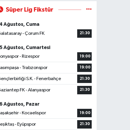
Süper Lig Fikstür
4 Ağustos, Cuma
alatasaray - Çorum FK
21:30
5 Ağustos, Cumartesi
onyaspor - Rizespor
19:00
asımpaşa - Trabzonspor
19:00
ençlerbirliği S.K. - Fenerbahçe
21:30
aziantep FK - Alanyaspor
21:30
6 Ağustos, Pazar
aşakşehir - Kocaelispor
19:00
eşiktaş - Eyüpspor
21:30