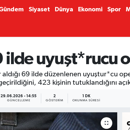
Gündem
Siyaset
Dünya
Ekonomi
Spor
M
9 ilde uyuşt*rucu
 yer aldığı 69 ilde düzenlenen uyuştur*cu 
irildiğini, 423 kişinin tutuklandığını açık
29.06.2026 - 14:55
2
1 DK
GÜNCELLEME
GÖSTERIM
OKUNMA SÜRESI