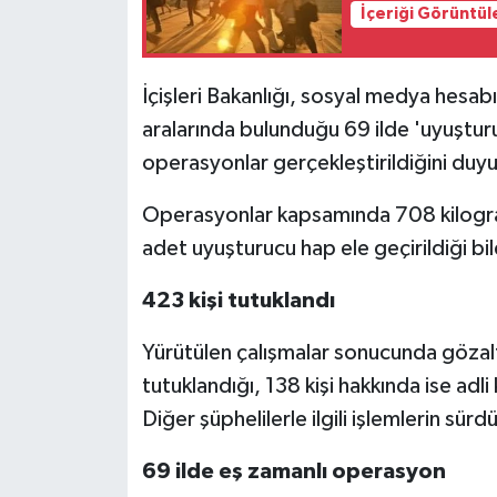
İçeriği Görüntül
İçişleri Bakanlığı, sosyal medya hesab
aralarında bulunduğu 69 ilde 'uyuşturu
operasyonlar gerçekleştirildiğini duy
Operasyonlar kapsamında 708 kilogra
adet uyuşturucu hap ele geçirildiği bild
423 kişi tutuklandı
Yürütülen çalışmalar sonucunda gözal
tutuklandığı, 138 kişi hakkında ise adli
Diğer şüphelilerle ilgili işlemlerin sürd
69 ilde eş zamanlı operasyon