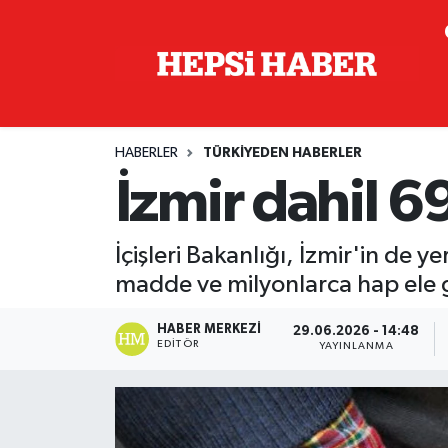
Astroloji
İstanbul Nöbetçi Eczaneler
Biyografi
İstanbul Hava Durumu
HABERLER
TÜRKIYEDEN HABERLER
Çevre
İzmir Namaz Vakitleri
İzmir dahil 6
Dünya
İstanbul Trafik Yoğunluk Haritası
İçişleri Bakanlığı, İzmir'in de
Eğitim
Süper Lig Puan Durumu ve Fikstür
madde ve milyonlarca hap ele geç
Ekonomi
Tüm Manşetler
HABER MERKEZI
29.06.2026 - 14:48
EDITÖR
YAYINLANMA
Genel
Son Dakika Haberleri
Gündem
Haber Arşivi