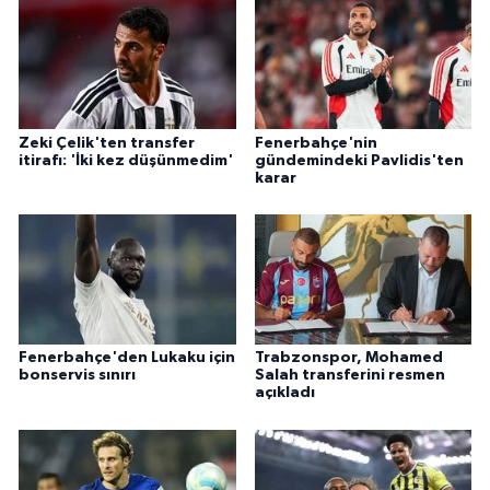
Zeki Çelik'ten transfer
Fenerbahçe'nin
itirafı: 'İki kez düşünmedim'
gündemindeki Pavlidis'ten
karar
Fenerbahçe'den Lukaku için
Trabzonspor, Mohamed
bonservis sınırı
Salah transferini resmen
açıkladı