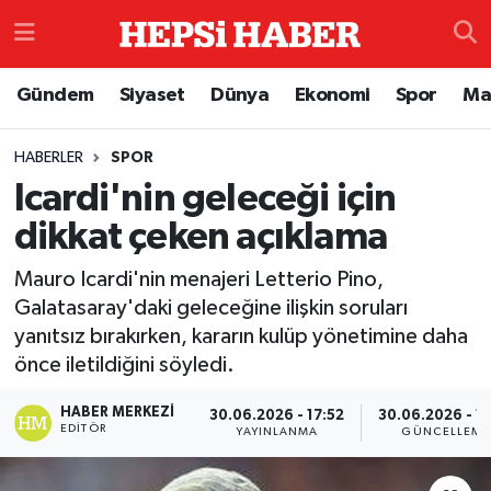
Astroloji
İstanbul Nöbetçi Eczaneler
Gündem
Siyaset
Dünya
Ekonomi
Spor
Ma
Biyografi
İstanbul Hava Durumu
HABERLER
SPOR
Icardi'nin geleceği için
Çevre
İzmir Namaz Vakitleri
dikkat çeken açıklama
Dünya
İstanbul Trafik Yoğunluk Haritası
Mauro Icardi'nin menajeri Letterio Pino,
Eğitim
Süper Lig Puan Durumu ve Fikstür
Galatasaray'daki geleceğine ilişkin soruları
yanıtsız bırakırken, kararın kulüp yönetimine daha
Ekonomi
Tüm Manşetler
önce iletildiğini söyledi.
HABER MERKEZI
30.06.2026 - 17:52
30.06.2026 - 17
Genel
Son Dakika Haberleri
EDITÖR
YAYINLANMA
GÜNCELLEME
Gündem
Haber Arşivi