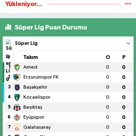
Yükleniyor...
Süper Lig Puan Durumu
Süper Lig
#
Takım
O
P
1
Amed
0
0
2
Erzurumspor FK
0
0
3
Başakşehir
0
0
4
Kocaelispor
0
0
5
Beşiktaş
0
0
6
Eyüpspor
0
0
7
Galatasaray
0
0