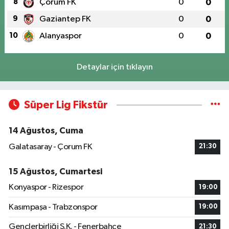
8
Çorum FK
0
0
9
Gaziantep FK
0
0
10
Alanyaspor
0
0
Detaylar için tıklayın
Süper Lig Fikstür
14 Ağustos, Cuma
Galatasaray - Çorum FK
21:30
15 Ağustos, Cumartesi
Konyaspor - Rizespor
19:00
Kasımpaşa - Trabzonspor
19:00
Gençlerbirliği S.K. - Fenerbahçe
21:30