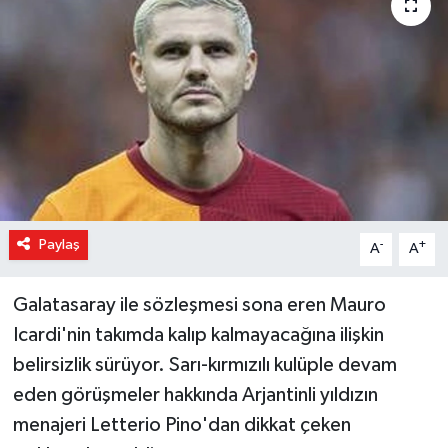
Magazin
Özel Haber
Sağlık
Siyaset
Son Dakika
Paylaş
-
+
A
A
Spor
Galatasaray ile sözleşmesi sona eren Mauro
Icardi'nin takımda kalıp kalmayacağına ilişkin
belirsizlik sürüyor. Sarı-kırmızılı kulüple devam
eden görüşmeler hakkında Arjantinli yıldızın
menajeri Letterio Pino'dan dikkat çeken