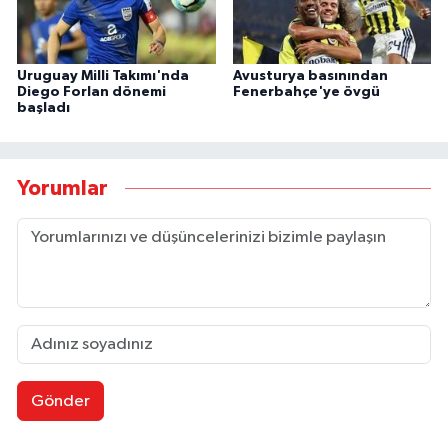
Uruguay Milli Takımı'nda
Avusturya basınından
Diego Forlan dönemi
Fenerbahçe'ye övgü
başladı
Yorumlar
Gönder