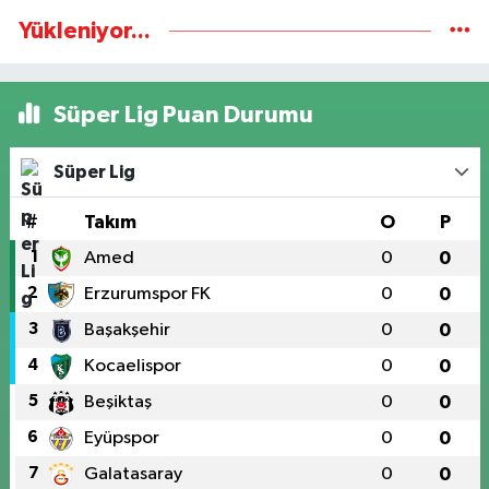
Yükleniyor...
Süper Lig Puan Durumu
Süper Lig
#
Takım
O
P
1
Amed
0
0
2
Erzurumspor FK
0
0
3
Başakşehir
0
0
4
Kocaelispor
0
0
5
Beşiktaş
0
0
6
Eyüpspor
0
0
7
Galatasaray
0
0