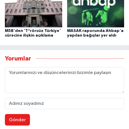
MSB'den 'T*rörsüz Türkiye'
MASAK raporunda Ahbap'a
sürecine ilişkin açıklama
yapılan bağışlar yer aldı
Yorumlar
Gönder