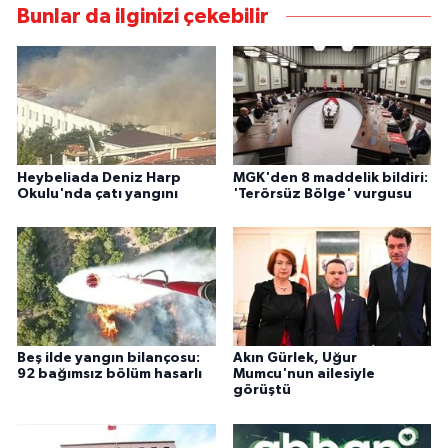
Bunlar da ilginizi çekebilir
Heybeliada Deniz Harp
MGK'den 8 maddelik bildiri:
Okulu'nda çatı yangını
'Terörsüz Bölge' vurgusu
Beş ilde yangın bilançosu:
Akın Gürlek, Uğur
92 bağımsız bölüm hasarlı
Mumcu'nun ailesiyle
görüştü