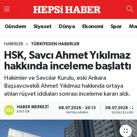
Astroloji
İstanbul Nöbetçi Eczaneler
Gündem
Siyaset
Dünya
Ekonomi
Spor
Ma
Biyografi
İstanbul Hava Durumu
HABERLER
TÜRKIYEDEN HABERLER
HSK, Savcı Ahmet Yıkılmaz
Çevre
İzmir Namaz Vakitleri
hakkında inceleme başlattı
Dünya
İstanbul Trafik Yoğunluk Haritası
Hakimler ve Savcılar Kurulu, eski Ankara
Eğitim
Süper Lig Puan Durumu ve Fikstür
Başsavcıvekili Ahmet Yıkılmaz hakkında ortaya
atılan rüşvet iddiaları sonrası inceleme kararı aldı.
Ekonomi
Tüm Manşetler
HABER MERKEZI
08.07.2026 - 20:13
08.07.2026 - 20
EDITÖR
YAYINLANMA
GÜNCELLEME
Genel
Son Dakika Haberleri
Gündem
Haber Arşivi