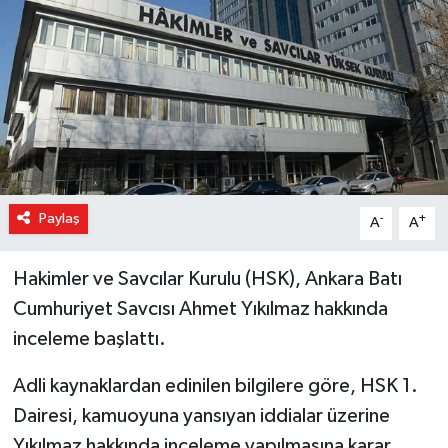
Magazin
Özel Haber
Sağlık
Siyaset
Paylaş
-
+
A
A
Son Dakika
Hakimler ve Savcılar Kurulu (HSK), Ankara Batı
Spor
Cumhuriyet Savcısı Ahmet Yıkılmaz hakkında
inceleme başlattı.
Adli kaynaklardan edinilen bilgilere göre, HSK 1.
Dairesi, kamuoyuna yansıyan iddialar üzerine
Yıkılmaz hakkında inceleme yapılmasına karar