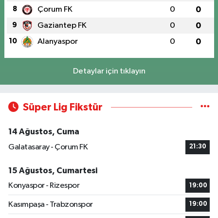
8
Çorum FK
0
0
9
Gaziantep FK
0
0
10
Alanyaspor
0
0
Detaylar için tıklayın
Süper Lig Fikstür
14 Ağustos, Cuma
Galatasaray - Çorum FK
21:30
15 Ağustos, Cumartesi
Konyaspor - Rizespor
19:00
Kasımpaşa - Trabzonspor
19:00