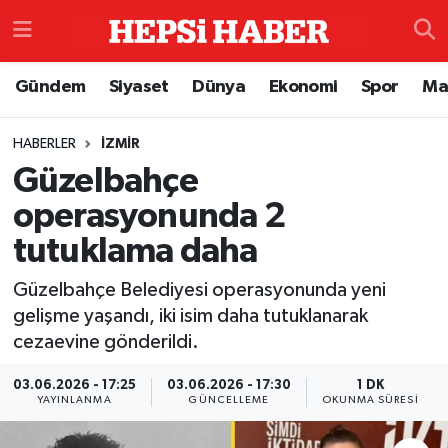
Astroloji
İstanbul Nöbetçi Eczaneler
Gündem
Siyaset
Dünya
Ekonomi
Spor
Ma
Biyografi
İstanbul Hava Durumu
HABERLER
İZMIR
Güzelbahçe
Çevre
İzmir Namaz Vakitleri
operasyonunda 2
Dünya
İstanbul Trafik Yoğunluk Haritası
tutuklama daha
Eğitim
Süper Lig Puan Durumu ve Fikstür
Güzelbahçe Belediyesi operasyonunda yeni
gelişme yaşandı, iki isim daha tutuklanarak
Ekonomi
Tüm Manşetler
cezaevine gönderildi.
Genel
Son Dakika Haberleri
03.06.2026 - 17:25
03.06.2026 - 17:30
1 DK
YAYINLANMA
GÜNCELLEME
OKUNMA SÜRESI
Gündem
Haber Arşivi