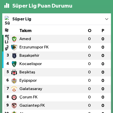
Süper Lig Puan Durumu
Süper Lig
#
Takım
O
P
1
Amed
0
0
2
Erzurumspor FK
0
0
3
Başakşehir
0
0
4
Kocaelispor
0
0
5
Beşiktaş
0
0
6
Eyüpspor
0
0
7
Galatasaray
0
0
8
Çorum FK
0
0
9
Gaziantep FK
0
0