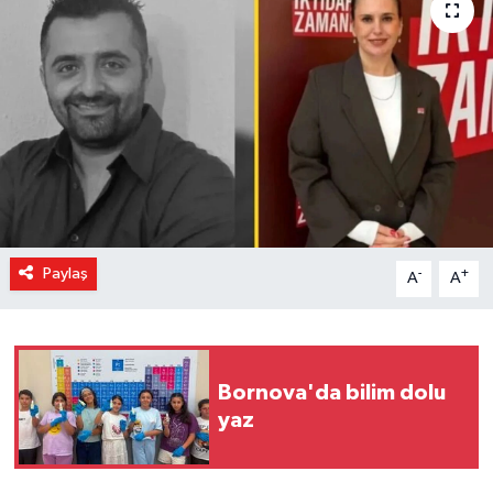
Magazin
Özel Haber
Sağlık
Siyaset
Son Dakika
Paylaş
-
+
A
A
Spor
Bornova'da bilim dolu
yaz