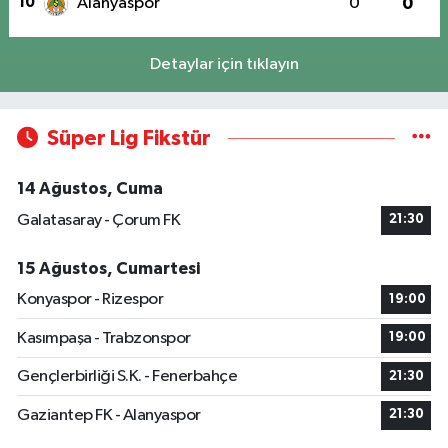
10
Alanyaspor
0
0
Detaylar için tıklayın
Süper Lig Fikstür
14 Ağustos, Cuma
Galatasaray - Çorum FK
21:30
15 Ağustos, Cumartesi
Konyaspor - Rizespor
19:00
Kasımpaşa - Trabzonspor
19:00
Gençlerbirliği S.K. - Fenerbahçe
21:30
Gaziantep FK - Alanyaspor
21:30