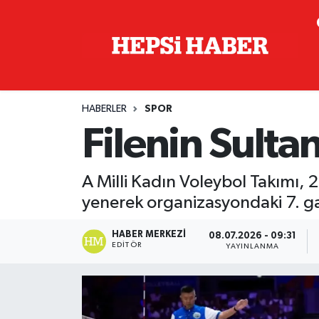
Astroloji
İstanbul Nöbetçi Eczaneler
Biyografi
İstanbul Hava Durumu
HABERLER
SPOR
Çevre
İzmir Namaz Vakitleri
Filenin Sulta
Dünya
İstanbul Trafik Yoğunluk Haritası
A Milli Kadın Voleybol Takımı, 2
Eğitim
Süper Lig Puan Durumu ve Fikstür
yenerek organizasyondaki 7. gal
Ekonomi
Tüm Manşetler
HABER MERKEZI
08.07.2026 - 09:31
EDITÖR
YAYINLANMA
Genel
Son Dakika Haberleri
Gündem
Haber Arşivi