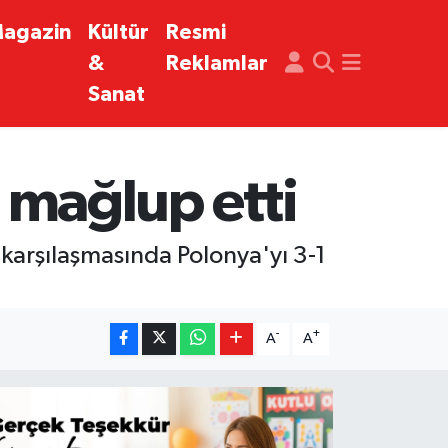
agazin
Kültür
Resmi
&
Reklamlar
Sanat
1 mağlup etti
k karşılaşmasında Polonya'yı 3-1
-
+
A
A