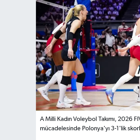
Magazin
Özel Haber
Sağlık
Siyaset
Son Dakika
Spor
A Milli Kadın Voleybol Takımı, 2026 FIV
mücadelesinde Polonya'yı 3-1'lik skor