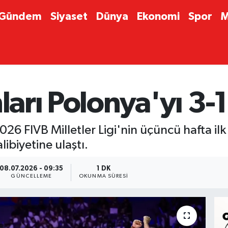
Gündem
Siyaset
Dünya
Ekonomi
Spor
M
nları Polonya'yı 3-
026 FIVB Milletler Ligi'nin üçüncü hafta il
ibiyetine ulaştı.
08.07.2026 - 09:35
1 DK
GÜNCELLEME
OKUNMA SÜRESI