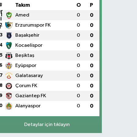
#
Takım
O
P
1
Amed
0
0
2
Erzurumspor FK
0
0
3
Başakşehir
0
0
4
Kocaelispor
0
0
5
Beşiktaş
0
0
6
Eyüpspor
0
0
7
Galatasaray
0
0
8
Çorum FK
0
0
9
Gaziantep FK
0
0
0
Alanyaspor
0
0
Detaylar için tıklayın