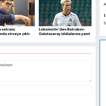
A
1
S
a satranç
Lokomotiv'den Batrakov-
nda zirveye çıktı
Galatasaray iddialarına yanıt