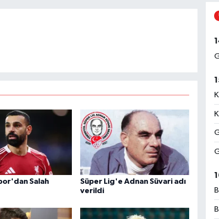
1
G
1
K
K
G
G
1
or'dan Salah
Süper Lig'e Adnan Süvari adı
B
verildi
B