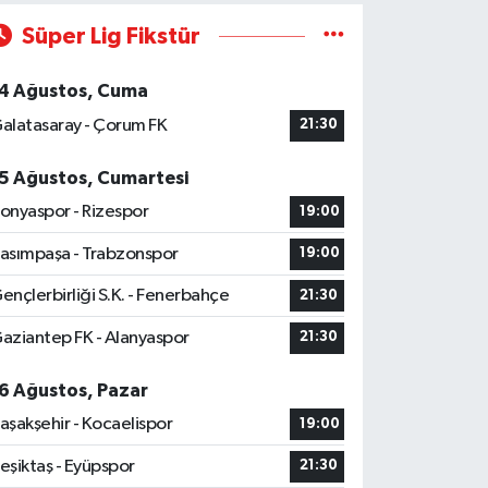
Süper Lig Fikstür
4 Ağustos, Cuma
alatasaray - Çorum FK
21:30
5 Ağustos, Cumartesi
onyaspor - Rizespor
19:00
asımpaşa - Trabzonspor
19:00
ençlerbirliği S.K. - Fenerbahçe
21:30
aziantep FK - Alanyaspor
21:30
6 Ağustos, Pazar
aşakşehir - Kocaelispor
19:00
eşiktaş - Eyüpspor
21:30